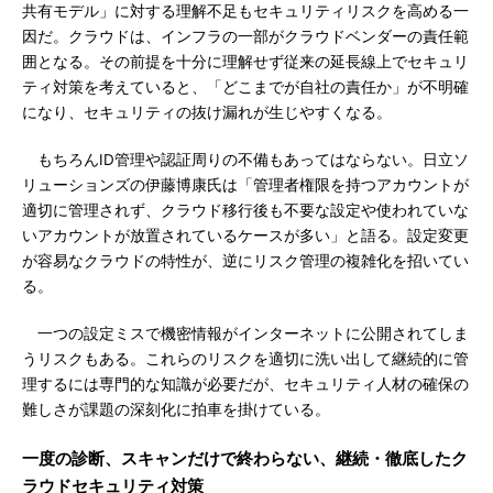
共有モデル」に対する理解不足もセキュリティリスクを高める一
因だ。クラウドは、インフラの一部がクラウドベンダーの責任範
囲となる。その前提を十分に理解せず従来の延長線上でセキュリ
ティ対策を考えていると、「どこまでが自社の責任か」が不明確
になり、セキュリティの抜け漏れが生じやすくなる。
もちろんID管理や認証周りの不備もあってはならない。日立ソ
リューションズの伊藤博康氏は「管理者権限を持つアカウントが
適切に管理されず、クラウド移行後も不要な設定や使われていな
いアカウントが放置されているケースが多い」と語る。設定変更
が容易なクラウドの特性が、逆にリスク管理の複雑化を招いてい
る。
一つの設定ミスで機密情報がインターネットに公開されてしま
うリスクもある。これらのリスクを適切に洗い出して継続的に管
理するには専門的な知識が必要だが、セキュリティ人材の確保の
難しさが課題の深刻化に拍車を掛けている。
一度の診断、スキャンだけで終わらない、継続・徹底したク
ラウドセキュリティ対策