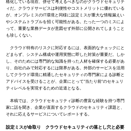
格化している現在、併せて考えるべきなのがクラウドセキュリテ
ィだ。クラウドサービスは利便性やコストメリットに優れている
が、オンプレミスのIT環境と同様に設定ミスが重大な情報漏えい
やシステムトラブルを招く可能性がある。たった一つのミスによ
って、重要な業務データが意図せず外部に公開されてしまうこと
も珍しくない。
クラウド特有のリスクに対応するには、表面的なチェックにと
どまらず、システム構成や運用実態に即した対策が重要だ。しか
し、そのためには専門的な知識を持った人材を確保する必要があ
り、自社のみで対応するには限界がある。外部のサービスを活用
してクラウド環境に精通したセキュリティの専門家による診断と
アドバイスを受けることが、企業にとって“当たり前”のセキュリ
ティレベルを実現するための近道となる。
本稿では、クラウドセキュリティ診断の豊富な経験を持つ専門
家に話を聞き、企業が直面するクラウドのセキュリティ課題と、
それに応えるサービスについてレポートする。
設定ミスが命取り クラウドセキュリティの落とし穴と必要