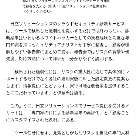
図2：日立ソリューションズの“ホワイトハッカー”が技術面
で顧客を支える（出典：日立ソリューションズ提供資料）
《クリックで拡大》
日立ソリューションズのクラウドセキュリティ診断サービス
は、ツールで検出した脆弱性を提示するだけでは終わらない。診
断結果はいわゆるホワイトハッカーとしての実務経験と高度な専
門知識を持つセキュリティアナリストが丁寧に精査し、顧客が理
解しやすい報告書にまとめて提示。報告会ではリスクの背景や優
先度、対応方法について詳細かつ分かりやすく説明する。
「検出された脆弱性には、リスクの重大性に応じて具体的にレ
ポートするだけでなく各社の運用実態に即した設定変更の提案も
します。情報提供にとどまらず、実行可能な改善策を提供するこ
とにこだわっています」と伊藤氏は語る。
このように、日立ソリューションズでサービス提供を受けるメ
リットは、「専門家の目による診断結果の再評価」と「顧客ごと
にカスタマイズされた説明」にある。
「ツール任せにせず、見落としがちなリスクを当社の専門人材