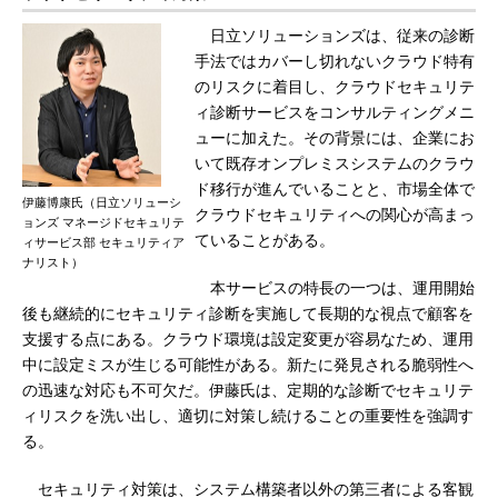
日立ソリューションズは、従来の診断
手法ではカバーし切れないクラウド特有
のリスクに着目し、クラウドセキュリテ
ィ診断サービスをコンサルティングメニ
ューに加えた。その背景には、企業にお
いて既存オンプレミスシステムのクラウ
ド移行が進んでいることと、市場全体で
伊藤博康氏（日立ソリューシ
クラウドセキュリティへの関心が高まっ
ョンズ マネージドセキュリテ
ていることがある。
ィサービス部 セキュリティア
ナリスト）
本サービスの特長の一つは、運用開始
後も継続的にセキュリティ診断を実施して長期的な視点で顧客を
支援する点にある。クラウド環境は設定変更が容易なため、運用
中に設定ミスが生じる可能性がある。新たに発見される脆弱性へ
の迅速な対応も不可欠だ。伊藤氏は、定期的な診断でセキュリテ
ィリスクを洗い出し、適切に対策し続けることの重要性を強調す
る。
セキュリティ対策は、システム構築者以外の第三者による客観