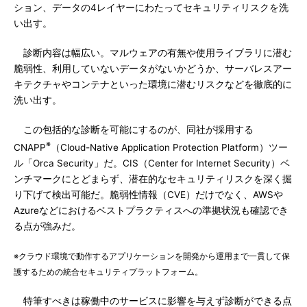
ション、データの4レイヤーにわたってセキュリティリスクを洗
い出す。
診断内容は幅広い。マルウェアの有無や使用ライブラリに潜む
脆弱性、利用していないデータがないかどうか、サーバレスアー
キテクチャやコンテナといった環境に潜むリスクなどを徹底的に
洗い出す。
この包括的な診断を可能にするのが、同社が採用する
※
CNAPP
（Cloud-Native Application Protection Platform）ツー
ル「Orca Security」だ。CIS（Center for Internet Security）ベ
ンチマークにとどまらず、潜在的なセキュリティリスクを深く掘
り下げて検出可能だ。脆弱性情報（CVE）だけでなく、AWSや
Azureなどにおけるベストプラクティスへの準拠状況も確認でき
る点が強みだ。
※クラウド環境で動作するアプリケーションを開発から運用まで一貫して保
護するための統合セキュリティプラットフォーム。
特筆すべきは稼働中のサービスに影響を与えず診断ができる点