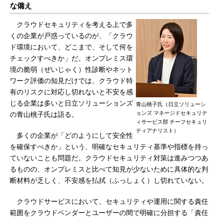
な備え
クラウドセキュリティを考える上で多
くの企業が戸惑っているのが、「クラウ
ド環境において、どこまで、そして何を
チェックすべきか」だ。オンプレミス環
境の脆弱（ぜいじゃく）性診断やネット
ワーク評価の知見だけでは、クラウド特
有のリスクに対応し切れないと不安を感
じる企業は多いと日立ソリューションズ
青山桃子氏（日立ソリューシ
ョンズ マネージドセキュリテ
の青山桃子氏は語る。
ィサービス部 チーフセキュリ
ティアナリスト）
多くの企業が「どのようにして安全性
を確保すべきか」という、明確なセキュリティ基準や指標を持っ
ていないことも問題だ。クラウドセキュリティ対策は進みつつあ
るものの、オンプレミスと比べて知見が少ないために具体的な判
断材料が乏しく、不安感を払拭（ふっしょく）し切れていない。
クラウドサービスにおいて、セキュリティや運用に関する責任
範囲をクラウドベンダーとユーザーの間で明確に分担する「責任