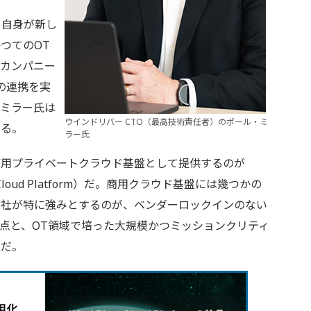
ー自身が新し
つてのOT
グカンパニー
の連携を実
、ミラー氏は
ウインドリバー CTO（最高技術責任者）のポール・ミ
する。
ラー氏
用プライベートクラウド基盤として提供するのが
（以下、Cloud Platform）だ。商用クラウド基盤には幾つかの
同社が特に強みとするのが、ベンダーロックインのない
点と、OT領域で培った大規模かつミッションクリティ
ウだ。