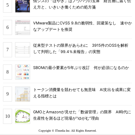
情シスの「ぼやき」はノウハウの宝庫 経営層に届く伝
え方と、いきいき働くための処方箋
VMware製品にCVSS 9.8の脆弱性、回避策なし 速やか
なアップデートを推奨
従来型テストの限界があらわに 3915件のOSSを解析
して判明した「99.4％未報告」の実態
SBOMの最小要素が5年ぶり改訂 何が必須になるのか
トークン消費量を競わせても無意味 AI支出を成果に変
える指標とは
GMOとAmazonが見せた「数値管理」の限界 AI時代に
生産性を測るほど現場が“ゆがむ”理由
Copyright © ITmedia Inc. All Rights Reserved.