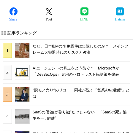
Share
Post
LINE
Hatena
記事ランキング
なぜ、日本IBMのNHK案件は失敗したのか？ メインフ
レーム大撤退時代のリスクと教訓
AIエージェントの暴走をどう防ぐ？ Microsoftが
「DevSecOps」専用のゼロトラスト統制策を発表
“脱モノ売り”のリコー 同社が説く「営業AXの勘所」と
は
SaaSの価値は“割り勘”だけじゃない 「SaaSの死」論
争を一刀両断