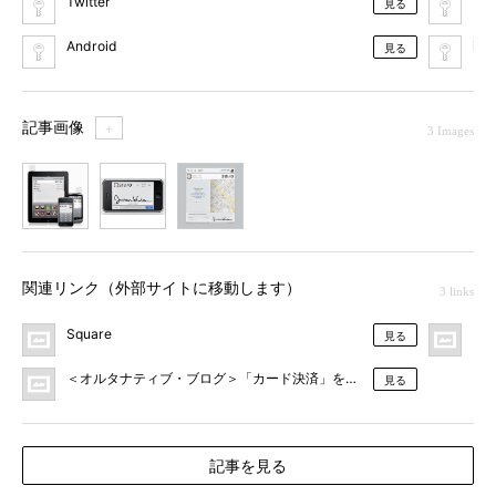
Twitter
ク
見る
Android
iPa
見る
記事画像
＋
3 Images
1
2
3
関連リンク（外部サイトに移動します）
3 links
Square
IT
見る
＜オルタナティブ・ブログ＞「カード決済」を含むエントリー一覧
見る
記事を見る