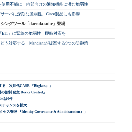
neを使用不能に 内部向けの通知機能に潜む脆弱性
PのSSHサーバに深刻な脆弱性、Cisco製品にも影響
グツール「darcula-suite」登場
リー「h11」に緊急の脆弱性 即時対応を
う対応する Mandiantが提案する9つの防御策
世代CASB 『Bitglass』」
 秘文 Device Control」
出は0件
スチャンスを拡大
dentity Governance & Administration』」