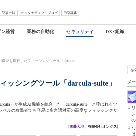
記事一覧
オルタナティブ・ブログ
用語辞典
ブン経営
業務の自動化
セキュリティ
DX×組織
I機能を搭載したフィッシングツール「darcula...
シングツール「darcula-suite」
メー
arcula」が生成AI機能を統合した「darcula-suite」と呼ばれるツ
リ
レベルの攻撃者でも容易に多言語対応の高度なフィッシングサ
ン
の
[
後藤大地
，
有限会社オングス
]
な
は