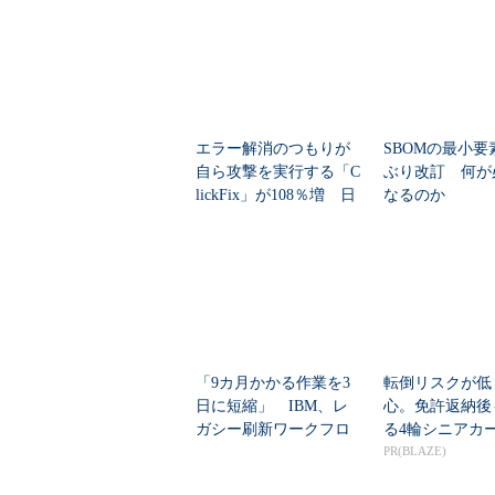
エラー解消のつもりが
SBOMの最小要
自ら攻撃を実行する「C
ぶり改訂 何が
lickFix」が108％増 日
なるのか
本の割...
「9カ月かかる作業を3
転倒リスクが低
日に短縮」 IBM、レ
心。免許返納後
ガシー刷新ワークフロ
る4輪シニアカ
ーをIBM Bo...
PR(BLAZE)