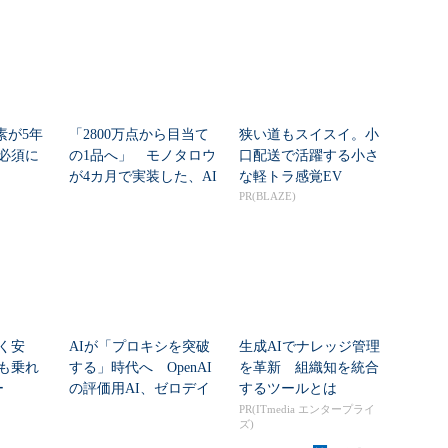
素が5年
「2800万点から目当て
狭い道もスイスイ。小
必須に
の1品へ」 モノタロウ
口配送で活躍する小さ
が4カ月で実装した、AI
な軽トラ感覚EV
任せにしな...
PR(BLAZE)
く安
AIが「プロキシを突破
生成AIでナレッジ管理
も乗れ
する」時代へ OpenAI
を革新 組織知を統合
ー
の評価用AI、ゼロデイ
するツールとは
脆弱性を自...
PR(ITmedia エンタープライ
ズ)