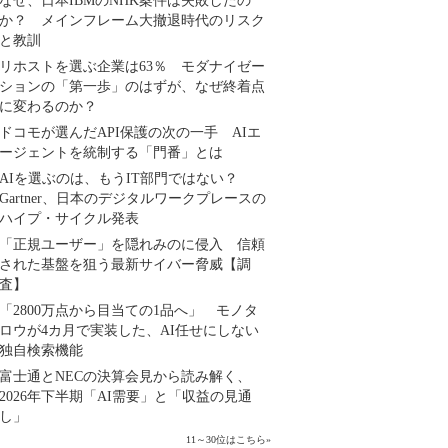
なぜ、日本IBMのNHK案件は失敗したの
か？ メインフレーム大撤退時代のリスク
と教訓
リホストを選ぶ企業は63％ モダナイゼー
ションの「第一歩」のはずが、なぜ終着点
に変わるのか？
ドコモが選んだAPI保護の次の一手 AIエ
ージェントを統制する「門番」とは
AIを選ぶのは、もうIT部門ではない？
Gartner、日本のデジタルワークプレースの
ハイプ・サイクル発表
「正規ユーザー」を隠れみのに侵入 信頼
された基盤を狙う最新サイバー脅威【調
査】
「2800万点から目当ての1品へ」 モノタ
ロウが4カ月で実装した、AI任せにしない
独自検索機能
富士通とNECの決算会見から読み解く、
2026年下半期「AI需要」と「収益の見通
し」
11～30位はこちら
»