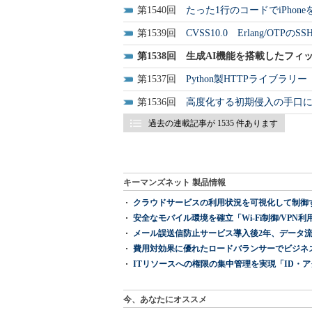
1540
たった1行のコードでiPho
1539
CVSS10.0 Erlang/OT
1538
生成AI機能を搭載したフィッシン
1537
Python製HTTPライブラ
1536
高度化する初期侵入の手口にど
過去の連載記事が 1535 件あります
キーマンズネット 製品情報
クラウドサービスの利用状況を可視化して制御する「次
安全なモバイル環境を確立「Wi-Fi制御/VPN利用の強制
メール誤送信防止サービス導入後2年、データ流
費用対効果に優れたロードバランサーでビジネ
ITリソースへの権限の集中管理を実現「ID・アクセス管理 『I
今、あなたにオススメ