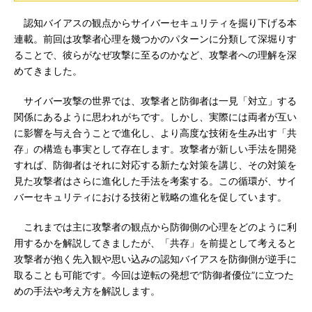
認知バイアスの観点からサイバーセキュリティを掘り下げる本
連載。前回は攻撃者心理を幾つかのパターンに分類して深堀りす
ることで、彼らがなぜ攻撃に至るのかなど、攻撃者への理解を深
めてきました。
サイバー攻撃の世界では、攻撃者と防御者は一見「対立」する
関係にあるように思われがちです。しかし、実際には両者が互い
に影響を与え合うことで進化し、より高度な技術を生み出す「共
存」の構造も事実として存在します。攻撃者が新しい手法を開発
すれば、防御者はそれに対応する新たな対策を講じ、その対策を
見た攻撃者はさらに進化した手法を考案する。この循環が、サイ
バーセキュリティにおける技術と戦略の進化を促しています。
これまでは主に攻撃者の観点から防御側の心理をどのように利
用するかを解説してきましたが、「共存」を前提として考えると
攻撃者が抱く先入観や思い込みの認知バイアスを防御側が逆手に
取ることも可能です。今回は逆転の発想で“防御者優位”に立つた
めの手法や考え方を解説します。