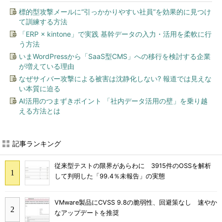
標的型攻撃メールに“引っかかりやすい社員”を効果的に見つけ
て訓練する方法
「ERP × kintone」で実践 基幹データの入力・活用を柔軟に行
う方法
いまWordPressから「SaaS型CMS」への移行を検討する企業
が増えている理由
なぜサイバー攻撃による被害は沈静化しない? 報道では見えな
い本質に迫る
AI活用のつまずきポイント 「社内データ活用の壁」を乗り越
える方法とは
記事ランキング
従来型テストの限界があらわに 3915件のOSSを解析
して判明した「99.4％未報告」の実態
VMware製品にCVSS 9.8の脆弱性、回避策なし 速やか
なアップデートを推奨