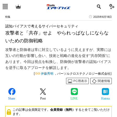
特集
2025年6月18日
認知バイアスで考えるサイバーセキュリティ
攻撃者と「共存」せよ やられっぱなしにならな
いための防御戦略
攻撃者と防御者は常に対立しているように見えますが、実際には
互いの行動が影響し合い、技術と戦略の進化を促す“共存関係”に
あります。今回は視点を転換し、防御側が攻撃者の認知バイアス
を逆手に取るアプローチを解説します。
[
伊藤秀明
，パーソルクロステクノロジー株式会社]
PC用表示
関連情報
Share
Post
LINE
Hatena
この記事は会員限定です。
会員登録（無料）
すると全てご覧いただけ
ます。