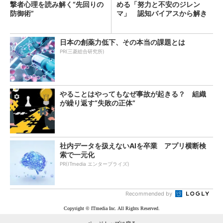
撃者心理を読み解く“先回りの
める「努力と不安のジレン
防御術”
マ」 認知バイアスから解き
明かす
日本の創薬力低下、その本当の課題とは
PR(三菱総合研究所)
やることはやってもなぜ事故が起きる？ 組織
が繰り返す“失敗の正体”
社内データを扱えないAIを卒業 アプリ横断検
索で一元化
PR(ITmedia エンタープライズ)
Recommended by
Copyright © ITmedia Inc. All Rights Reserved.