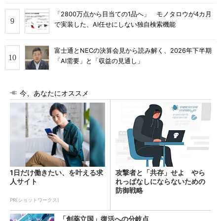
「2800万点から目当ての1品へ」 モノタロウが4カ月
で実装した、AI任せにしない独自検索機能
富士通とNECの決算会見から読み解く、2026年下半期
「AI需要」と「収益の見通し」
今、あなたにオススメ
1日だけ働きたい、を叶える求
攻撃者と「共存」せよ やら
人サイト
れっぱなしにならないための
防御戦略
PR(ショットワークス)
「創薬立国」復活への分岐点