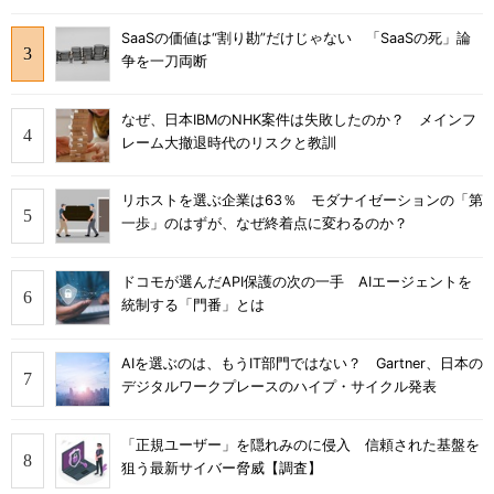
SaaSの価値は“割り勘”だけじゃない 「SaaSの死」論
争を一刀両断
なぜ、日本IBMのNHK案件は失敗したのか？ メインフ
レーム大撤退時代のリスクと教訓
リホストを選ぶ企業は63％ モダナイゼーションの「第
一歩」のはずが、なぜ終着点に変わるのか？
ドコモが選んだAPI保護の次の一手 AIエージェントを
統制する「門番」とは
AIを選ぶのは、もうIT部門ではない？ Gartner、日本の
デジタルワークプレースのハイプ・サイクル発表
「正規ユーザー」を隠れみのに侵入 信頼された基盤を
狙う最新サイバー脅威【調査】