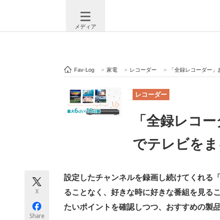
メディア
Fav-Log
>
家電
>
レコーダー
>
「全録レコーダー」
注目記事を集めた総合ページ
ITの今
レコーダー
「全録レコー
ビジネスと働き方のヒント
AI活用
でテレビをま
ITエンジニア向け専門サイト
企業向けI
設定したチャンネルを録画し続けてくれる
X
ることなく、好きな時に好きな番組を見る
たいポイントを確認しつつ、おすすめの製
モノづくり技術者専門サイト
エレクトロ
Share