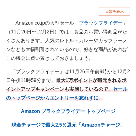
空調・季節家電
美容・コスメ
目次を表示
腕時計
車・バイク
Amazon.co.jpの大型セール「
ブラックフライデー
」
（11月26日〜12月2日）では、食品のお買い得商品がた
釣り具・釣り用品
食品・飲料・お酒
くさんあります。人気のレトルトカレーやカップラーメ
食器・グラス・カトラリー
ンなども大幅割引されているので、好きな商品があれば
この機会に買い置きしておきましょう。
メディア
注目記事を集めた総合ページ
「ブラックフライデー」は11月26日午前9時から12月2
日午後11時59分まで。
最大1万ポイントが還元されるポ
ITの今と未来を見通す
イントアップキャンペーンも実施しているので、
セール
スマホと通信の最新トレンド
のトップページからエントリーを忘れずに。
進化するPCとデバイスの未来
Amazon ブラックフライデー トップページ
好きが集まる 比べて選べる
現金チャージで最大2.5％還元「Amazonチャージ」
ビジネスと働き方のヒント