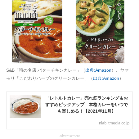
AI活用のいまが分かる
企業ITのトレンドを詳説
経営リーダーのコミュニティ
マーケ×ITの今がよく分かる
ITエンジニア向け専門サイト
S&B「噂の名店 バターチキンカレー」（
出典:Amazon
）、ヤマ
モリ「こだわりハーブのグリーンカレー」（
出典:Amazon
）
企業向けIT製品の総合サイト
IT製品の技術・比較・事例
「レトルトカレー」売れ筋ランキング＆お
すすめピックアップ 本格カレーをいつで
製造業のIT導入・活用を支援
も楽しめる！【2021年11月】
モノづくり技術者専門サイト
nlab.itmedia.co.jp
エレクトロニクス専門サイト
advertisement