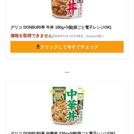
グリコ DONBURI亭 牛丼 180g×5個(袋ごと電子レンジOK)
価格を取得できません
2026/07/15 10:57時点｜Amazon調べ
クリックして今すぐチェック
—
グリコ DONBURI亭 中華丼 230g×5個(袋ごと電子レンジOK)