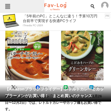
Fav-Logカテゴリー一覧
「5年前のPC」とこんなに違う！予算10万円
PR
台前半で実現する快適PCライフ
TOP
アウトドア用品
ITmedia PC USER
インテリア・収納
おもちゃ・ホビー
カメラ
キッチン家電
キッチン用品
ゲーム
コンテンツ・サービス
スイーツ・お菓子
スポーツ・レジャー
スマホ・携帯電話
パソコン・タブレット
ファッション
カレー
2021/11/30 19:30（公開）
X
Share
LINE
hatena
ペット
【Amazonブラックフライデー】レトルトカレーとカッ
家電
プラーメンがお買い得！ まとめ買いのチャンス
Amazon.co.jpの大型セール「ブラックフライデー」（11月26
工具・DIY
本・DVD・CD
日〜12月2日）では、レトルトカレーやカップ麺もお買い得で
生活家電
生活用品
す。