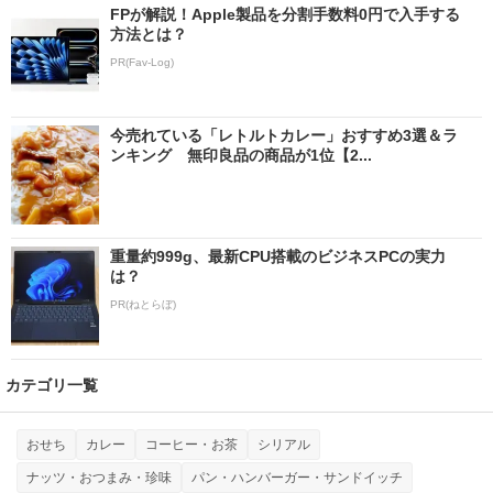
FPが解説！Apple製品を分割手数料0円で入手する
方法とは？
PR(Fav-Log)
今売れている「レトルトカレー」おすすめ3選＆ラ
ンキング 無印良品の商品が1位【2...
重量約999g、最新CPU搭載のビジネスPCの実力
は？
PR(ねとらぼ)
カテゴリ一覧
おせち
カレー
コーヒー・お茶
シリアル
ナッツ・おつまみ・珍味
パン・ハンバーガー・サンドイッチ