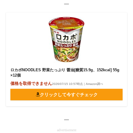
—
ロカボNOODLES 野菜たっぷり 醤油[糖質15.9g、152kcal] 55g
×12個
価格を取得できません
2026/07/15 10:57時点｜Amazon調べ
クリックして今すぐチェック
—
advertisement