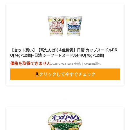
【セット買い】【高たんぱく&低糖質】日清 カップヌードルPR
O[74g×12個]+日清 シーフードヌードルPRO[78g×12個]
価格を取得できません
2026/07/15 10:57時点｜Amazon調べ
クリックして今すぐチェック
—