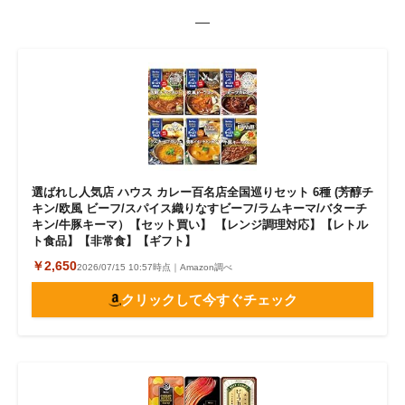
—
選ばれし人気店 ハウス カレー百名店全国巡りセット 6種 (芳醇チ
キン/欧風 ビーフ/スパイス織りなすビーフ/ラムキーマ/バターチ
キン/牛豚キーマ）【セット買い】 【レンジ調理対応】【レトル
ト食品】【非常食】【ギフト】
￥2,650
2026/07/15 10:57時点｜Amazon調べ
クリックして今すぐチェック