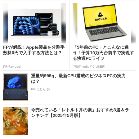
FPが解説！Apple製品を分割手
「5年前のPC」とこんなに違
数料0円で入手する方法とは？
う！予算10万円台前半で実現す
る快適PCライフ
PR(Fav-Log)
PR(ITmedia PC USER)
重量約999g、最新CPU搭載のビジネスPCの実力
は？
PR(ねとらぼ)
今売れている「レトルト丼の素」おすすめ3選＆ラ
ンキング【2025年5月版】