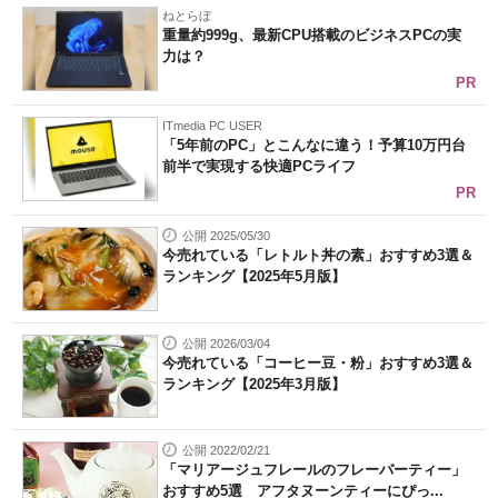
ねとらぼ
重量約999g、最新CPU搭載のビジネスPCの実
力は？
PR
ITmedia PC USER
「5年前のPC」とこんなに違う！予算10万円台
前半で実現する快適PCライフ
PR
公開 2025/05/30
今売れている「レトルト丼の素」おすすめ3選＆
ランキング【2025年5月版】
公開 2026/03/04
今売れている「コーヒー豆・粉」おすすめ3選＆
ランキング【2025年3月版】
公開 2022/02/21
「マリアージュフレールのフレーバーティー」
おすすめ5選 アフタヌーンティーにぴっ...