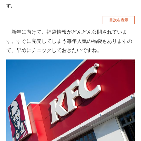
す。
空調・季節家電
美容・コスメ
目次を表示
腕時計
車・バイク
新年に向けて、福袋情報がどんどん公開されていま
釣り具・釣り用品
食品・飲料・お酒
す。すぐに完売してしまう毎年人気の福袋もありますの
食器・グラス・カトラリー
で、早めにチェックしておきたいですね。
メディア
注目記事を集めた総合ページ
ITの今と未来を見通す
スマホと通信の最新トレンド
進化するPCとデバイスの未来
好きが集まる 比べて選べる
ビジネスと働き方のヒント