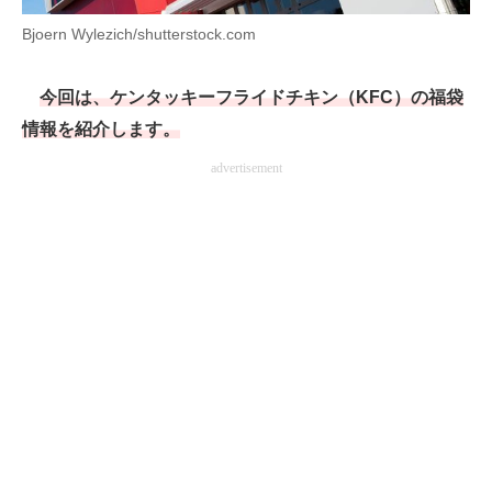
Bjoern Wylezich/shutterstock.com
AI活用のいまが分かる
企業ITのトレンドを詳説
今回は、ケンタッキーフライドチキン（KFC）の福袋
情報を紹介します。
経営リーダーのコミュニティ
advertisement
マーケ×ITの今がよく分かる
ITエンジニア向け専門サイト
企業向けIT製品の総合サイト
IT製品の技術・比較・事例
製造業のIT導入・活用を支援
モノづくり技術者専門サイト
エレクトロニクス専門サイト