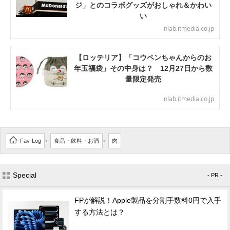
ジ」とのコラボグッズがおしゃれ＆かわい
い
nlab.itmedia.co.jp
【ロッテリア】「コウペンちゃんからのお
年玉福袋」その中身は？ 12月27日から数
量限定発売
nlab.itmedia.co.jp
Fav-Log
食品・飲料・お酒
肉
>
>
Special
- PR -
FPが解説！Apple製品を分割手数料0円で入手
する方法とは？