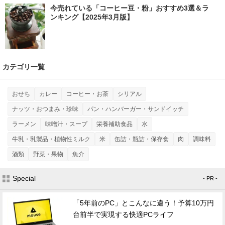
今売れている「コーヒー豆・粉」おすすめ3選＆ラ
ンキング【2025年3月版】
カテゴリ一覧
おせち
カレー
コーヒー・お茶
シリアル
ナッツ・おつまみ・珍味
パン・ハンバーガー・サンドイッチ
ラーメン
味噌汁・スープ
栄養補助食品
水
牛乳・乳製品・植物性ミルク
米
缶詰・瓶詰・保存食
肉
調味料
酒類
野菜・果物
魚介
Special
- PR -
「5年前のPC」とこんなに違う！予算10万円
台前半で実現する快適PCライフ