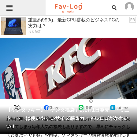
Fav-Logカテゴリー一覧
重量約999g、最新CPU搭載のビジネスPCの
PR
実力は？
TOP
アウトドア用品
ねとらぼ
インテリア・収納
おもちゃ・ホビー
カメラ
キッチン家電
キッチン用品
ゲーム
コンテンツ・サービス
スイーツ・お菓子
スポーツ・レジャー
スマホ・携帯電話
パソコン・タブレット
ファッション
肉
2021/12/20 11:00（公開）
X
Share
LINE
hatena
ペット
【ケンタッキー】「ケンタ福袋」は1月1日発売 「ミニ
家電
トート」は使いやすいサイズ感＆カーネルロゴがかわい
新年に向けて、福袋情報がどんどん公開されています。すぐに完
工具・DIY
本・DVD・CD
い！
売してしまう毎年人気の福袋もありますので、早めにチェックし
生活家電
生活用品
ておきたいですね。今回は、ケンタッキーの福袋情報を紹介しま