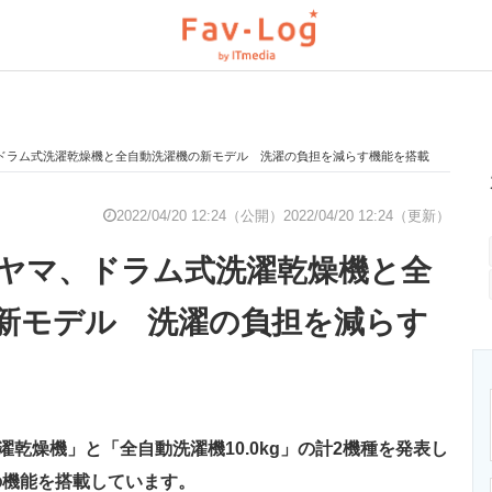
ドラム式洗濯乾燥機と全自動洗濯機の新モデル 洗濯の負担を減らす機能を搭載
と未来を見通す
スマホと通信の最新トレンド
進化するPCとデ
2022/04/20 12:24（公開）
2022/04/20 12:24（更新）
ヤマ、ドラム式洗濯乾燥機と全
のいまが分かる
企業ITのトレンドを詳説
経営リーダーの
新モデル 洗濯の負担を減らす
T製品の総合サイト
IT製品の技術・比較・事例
製造業のIT導入
濯乾燥機」と「全自動洗濯機10.0kg」の計2機種を発表し
ニクス専門サイト
電子設計の基本と応用
エネルギーの専
の機能を搭載しています。