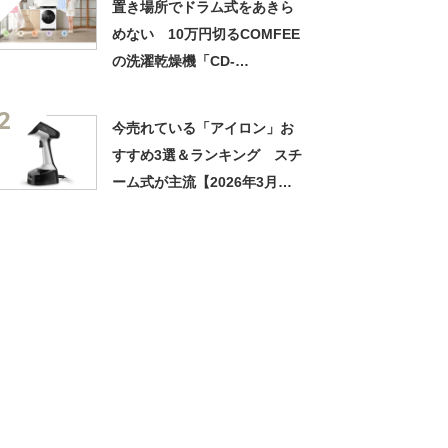
置き場所でドラム式をあきら
めない 10万円切るCOMFEE
の洗濯乾燥機「CD-
105DA1(W)」で家事をアップ
2
デート
今売れている「アイロン」お
すすめ3選＆ランキング スチ
ーム式が主流【2026年3月
版】