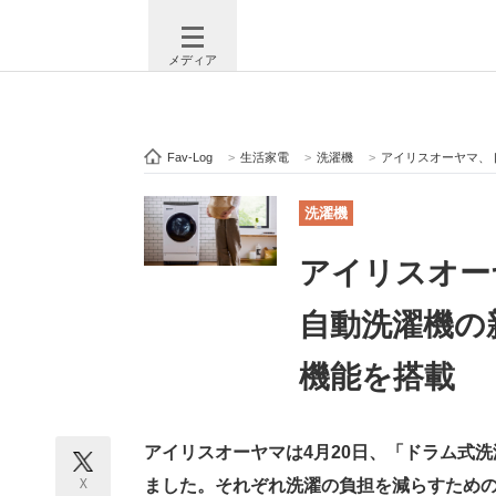
メディア
Fav-Log
>
生活家電
>
洗濯機
>
アイリスオーヤマ、
注目記事を集めた総合ページ
ITの今
洗濯機
アイリスオー
ビジネスと働き方のヒント
AI活用
自動洗濯機の
機能を搭載
ITエンジニア向け専門サイト
企業向けI
アイリスオーヤマは4月20日、「ドラム式洗
モノづくり技術者専門サイト
エレクトロ
X
ました。それぞれ洗濯の負担を減らすため