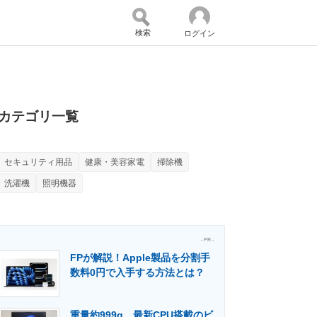
検索
ログイン
バイスの未来
好きが集まる 比べて選べる
カテゴリ一覧
セキュリティ用品
健康・美容家電
掃除機
コミュニティ
マーケ×ITの今がよく分かる
洗濯機
照明機器
・活用を支援
- PR -
FPが解説！Apple製品を分割手
数料0円で入手する方法とは？
門メディア
建設×テクノロジーの最前線
重量約999g、最新CPU搭載のビ