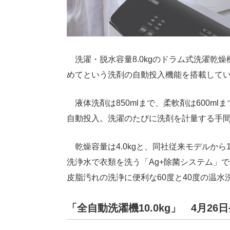
洗濯・脱水容量8.0kgのドラム式洗濯乾燥
めてという洗剤の自動投入機能を搭載して
液体洗剤は850mlまで、柔軟剤は600m
自動投入。洗濯のたびに洗剤を計量する手
乾燥容量は4.0kgと、同社従来モデルから
洗浄水で衣類を洗う「Ag+除菌システム」
皮脂汚れの洗浄に便利な60度と40度の温水
「全自動洗濯機10.0kg」 4月26