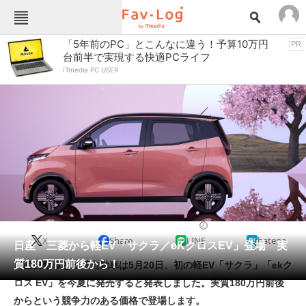
Fav-Logカテゴリー一覧
「5年前のPC」とこんなに違う！予算10万円
PR
台前半で実現する快適PCライフ
TOP
アウトドア用品
ITmedia PC USER
インテリア・収納
おもちゃ・ホビー
カメラ
キッチン家電
キッチン用品
ゲーム
コンテンツ・サービス
スイーツ・お菓子
スポーツ・レジャー
スマホ・携帯電話
パソコン・タブレット
ファッション
車
2022/05/20 15:46（公開）
X
Share
LINE
hatena
ペット
日産・三菱から軽EV「サクラ／eKクロスEV」登場 実
家電
質180万円前後から！
日産自動車と三菱自動車は5月20日、初の軽EV「サクラ」「ekク
工具・DIY
本・DVD・CD
ロス EV」を今夏に発売すると発表しました。実質180万円前後
生活家電
生活用品
からという競争力のある価格で登場します。