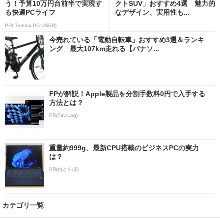
う！予算10万円台前半で実現す
クトSUV」おすすめ4選 魅力的
る快適PCライフ
なデザイン、実用性も...
PR(ITmedia PC USER)
今売れている「電動自転車」おすすめ3選＆ランキ
ング 最大107km走れる【パナソ...
FPが解説！Apple製品を分割手数料0円で入手する
方法とは？
PR(Fav-Log)
重量約999g、最新CPU搭載のビジネスPCの実力
は？
PR(ねとらぼ)
カテゴリ一覧