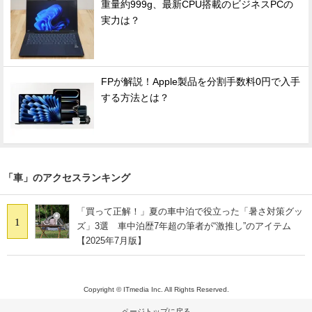
重量約999g、最新CPU搭載のビジネスPCの
実力は？
FPが解説！Apple製品を分割手数料0円で入手
する方法とは？
「車」のアクセスランキング
「買って正解！」夏の車中泊で役立った「暑さ対策グッ
1
ズ」3選 車中泊歴7年超の筆者が“激推し”のアイテム
【2025年7月版】
Copyright © ITmedia Inc. All Rights Reserved.
ページトップに戻る