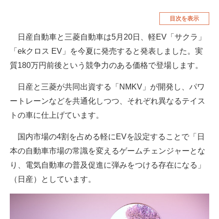
空調・季節家電
美容・コスメ
目次を表示
腕時計
車・バイク
日産自動車と三菱自動車は5月20日、軽EV「サクラ」
「ekクロス EV」を今夏に発売すると発表しました。実
釣り具・釣り用品
食品・飲料・お酒
質180万円前後という競争力のある価格で登場します。
食器・グラス・カトラリー
日産と三菱が共同出資する「NMKV」が開発し、パワ
メディア
ートレーンなどを共通化しつつ、それぞれ異なるテイス
注目記事を集めた総合ページ
トの車に仕上げています。
ITの今と未来を見通す
国内市場の4割を占める軽にEVを設定することで「日
本の自動車市場の常識を変えるゲームチェンジャーとな
スマホと通信の最新トレンド
り、電気自動車の普及促進に弾みをつける存在になる」
進化するPCとデバイスの未来
（日産）としています。
好きが集まる 比べて選べる
ビジネスと働き方のヒント