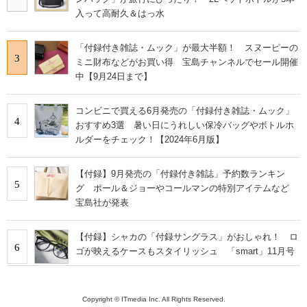
入って高耐久＆はっ水
「付録付き雑誌・ムック」が最大半額！ スヌーピーの
3
ミニ財布などがお買い得 宝島チャンネルでセール開催
中【9月24日まで】
コンビニで買える6月発売の「付録付き雑誌・ムック」
4
おすすめ3選 暑い日にうれしい保冷バッグやボトルホ
ルダーをチェック！【2024年6月版】
【付録】9月発売の「付録付き雑誌」予約数ランキン
5
グ ポール＆ジョーやコールマンの特別アイテムなど
宝島社が発表
【付録】シャカの「付録サングラス」がおしゃれ！ ロ
6
ゴが映えるケースもスタイリッシュ 「smart」11月号
Copyright © ITmedia Inc. All Rights Reserved.