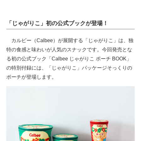
電子設計の基本と応用
エネルギーの専門メディア
「じゃがりこ」初の公式ブックが登場！
建設×テクノロジーの最前線
カルビー（Calbee）が展開する「じゃがりこ」は、独
ちょっと気になるネットの話題
特の食感と味わいが人気のスナックです。今回発売とな
る初の公式ブック「Calbee じゃがりこ ポーチ BOOK」
の特別付録には、「じゃがりこ」パッケージそっくりの
ポーチが登場します。