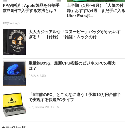
FPが解説！Apple製品を分割手
上半期（1月〜6月）「人気の付
数料0円で入手する方法とは？
録」おすすめ4選 まだ手に入る
Uber Eatsポ...
PR(Fav-Log)
大人カジュアルな「スヌーピー」バッグがかわいす
ぎる！ 【付録】「雑誌・ムックの付...
重量約999g、最新CPU搭載のビジネスPCの実力
は？
PR(ねとらぼ)
「5年前のPC」とこんなに違う！予算10万円台前半
で実現する快適PCライフ
PR(ITmedia PC USER)
カテゴリ一覧