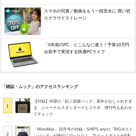
スマホの写真／動画をもう一段安全に 買い切
りクラウドストレージ
「5年前のPC」とこんなに違う！予算10万円
台前半で実現する快適PCライフ
「雑誌・ムック」のアクセスランキング
【付録】待望の「紀ノ国屋バッグ」新作がおしゃれすぎ
1
る ジャーナルスタンダードとコラボ 増刊号もあわせ
てチェック
「MonoMax」10月号の付録・SHIPS anyの「BIGボスト
2
ンバッグ」が旅行にぴったり！ 2Lペットボトルが5本