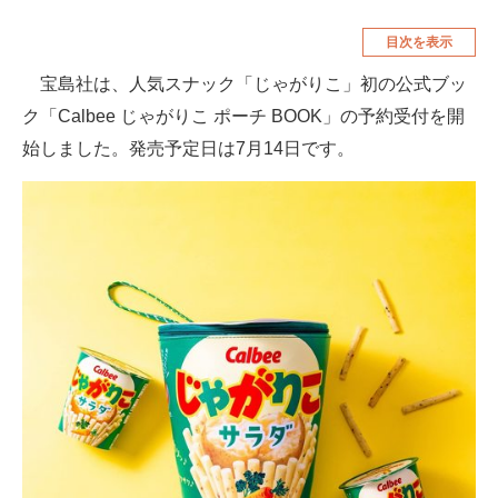
空調・季節家電
美容・コスメ
目次を表示
腕時計
車・バイク
宝島社は、人気スナック「じゃがりこ」初の公式ブッ
ク「Calbee じゃがりこ ポーチ BOOK」の予約受付を開
釣り具・釣り用品
食品・飲料・お酒
始しました。発売予定日は7月14日です。
食器・グラス・カトラリー
メディア
注目記事を集めた総合ページ
ITの今と未来を見通す
スマホと通信の最新トレンド
進化するPCとデバイスの未来
好きが集まる 比べて選べる
ビジネスと働き方のヒント