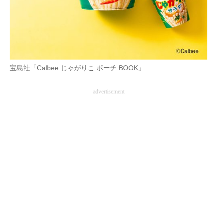
AI活用のいまが分かる
企業ITのトレンドを詳説
経営リーダーのコミュニティ
宝島社「Calbee じゃがりこ ポーチ BOOK」
マーケ×ITの今がよく分かる
advertisement
ITエンジニア向け専門サイト
企業向けIT製品の総合サイト
IT製品の技術・比較・事例
製造業のIT導入・活用を支援
モノづくり技術者専門サイト
エレクトロニクス専門サイト