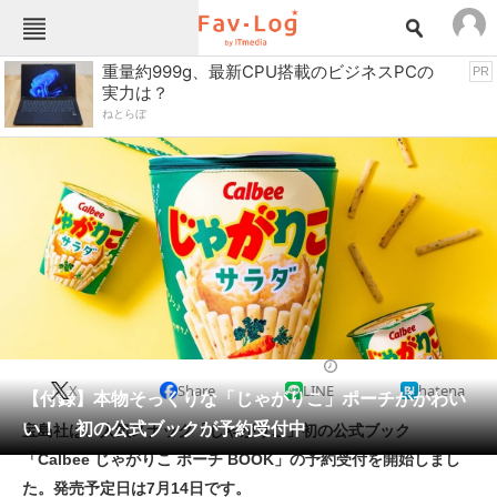
Fav-Logカテゴリー一覧
重量約999g、最新CPU搭載のビジネスPCの
PR
実力は？
TOP
アウトドア用品
ねとらぼ
インテリア・収納
おもちゃ・ホビー
カメラ
キッチン家電
キッチン用品
ゲーム
コンテンツ・サービス
スイーツ・お菓子
スポーツ・レジャー
スマホ・携帯電話
パソコン・タブレット
ファッション
雑誌・ムック
2022/07/04 11:46（公開）
X
Share
LINE
hatena
ペット
【付録】本物そっくりな「じゃがりこ」ポーチがかわい
家電
い！ 初の公式ブックが予約受付中
宝島社は、人気スナック「じゃがりこ」初の公式ブック
工具・DIY
本・DVD・CD
「Calbee じゃがりこ ポーチ BOOK」の予約受付を開始しまし
生活家電
生活用品
た。発売予定日は7月14日です。