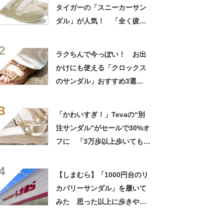
タイガーの「スニーカーサン
ダル」が人気！ 「全く疲れ
ない」「軽くて通気性がい
2
い」
ラクちんで今っぽい！ お出
かけにも使える「クロックス
のサンダル」おすすめ3選
【2026年7月版】
3
「かわいすぎ！」Tevaの“別
注サンダル”がセールで30%オ
フに 「3万歩以上歩いても疲
れずビックリ」「実物の方が
4
おしゃれ」
【しまむら】「1000円台のリ
カバリーサンダル」を履いて
みた 思った以上に歩きやす
い！ 大手ブランドと遜色な