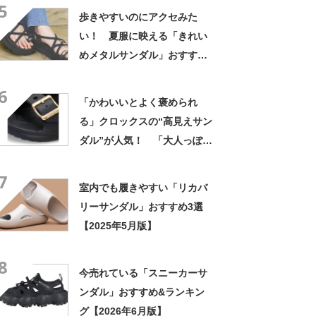
5
い履き心地
歩きやすいのにアクセみた
い！ 夏服に映える「きれい
めメタルサンダル」おすすめ3
選【2026年7月版】
6
「かわいいとよく褒められ
る」クロックスの“高見えサン
ダル”が人気！ 「大人っぽく
履ける」「びっくりするほど
7
軽くて楽」
室内でも履きやすい「リカバ
リーサンダル」おすすめ3選
【2025年5月版】
8
今売れている「スニーカーサ
ンダル」おすすめ&ランキン
グ【2026年6月版】