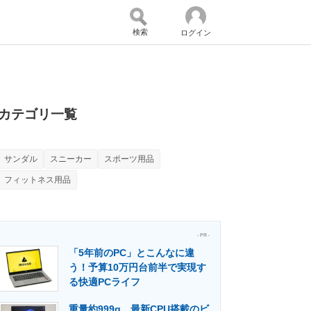
検索
ログイン
バイスの未来
好きが集まる 比べて選べる
カテゴリ一覧
サンダル
スニーカー
スポーツ用品
コミュニティ
マーケ×ITの今がよく分かる
フィットネス用品
・活用を支援
- PR -
「5年前のPC」とこんなに違
う！予算10万円台前半で実現す
る快適PCライフ
門メディア
建設×テクノロジーの最前線
重量約999g、最新CPU搭載のビ