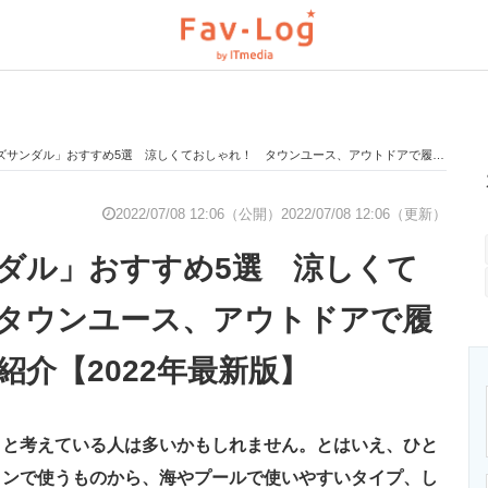
ンダル」おすすめ5選 涼しくておしゃれ！ タウンユース、アウトドアで履けるモデルを紹介【2022年最新版】
と未来を見通す
スマホと通信の最新トレンド
進化するPCとデ
2022/07/08 12:06（公開）
2022/07/08 12:06（更新）
ダル」おすすめ5選 涼しくて
のいまが分かる
企業ITのトレンドを詳説
経営リーダーの
タウンユース、アウトドアで履
紹介【2022年最新版】
T製品の総合サイト
IT製品の技術・比較・事例
製造業のIT導入
うと考えている人は多いかもしれません。とはいえ、ひと
ニクス専門サイト
電子設計の基本と応用
エネルギーの専
インで使うものから、海やプールで使いやすいタイプ、し