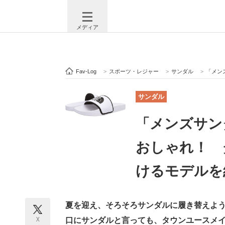
メディア
Fav-Log
>
スポーツ・レジャー
>
サンダル
>
「メンズサ
注目記事を集めた総合ページ
ITの今
サンダル
「メンズサン
ビジネスと働き方のヒント
AI活用
おしゃれ！ 
けるモデルを
ITエンジニア向け専門サイト
企業向けI
夏を迎え、そろそろサンダルに履き替えよ
モノづくり技術者専門サイト
エレクトロ
X
口にサンダルと言っても、タウンユースメ