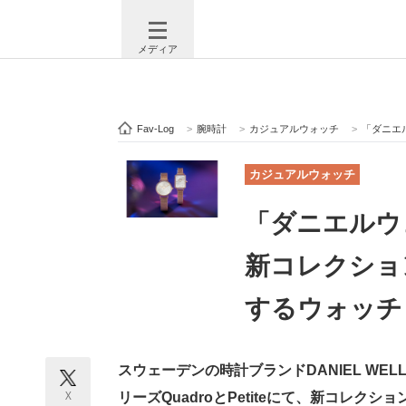
メディア
Fav-Log
>
腕時計
>
カジュアルウォッチ
>
「ダニエル
注目記事を集めた総合ページ
ITの今
カジュアルウォッチ
「ダニエルウ
ビジネスと働き方のヒント
AI活用
新コレクショ
するウォッチ
ITエンジニア向け専門サイト
企業向けI
スウェーデンの時計ブランドDANIEL WEL
モノづくり技術者専門サイト
エレクトロ
X
リーズQuadroとPetiteにて、新コレク