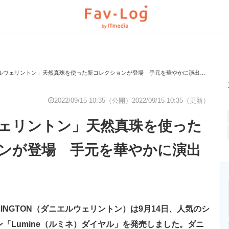
ウェリントン」天然真珠を使った新コレクションが登場 手元を華やかに演出するウォッチ
と未来を見通す
スマホと通信の最新トレンド
進化するPCとデ
2022/09/15 10:35（公開）
2022/09/15 10:35（更新）
ェリントン」天然真珠を使った
のいまが分かる
企業ITのトレンドを詳説
経営リーダーの
ンが登場 手元を華やかに演出
T製品の総合サイト
IT製品の技術・比較・事例
製造業のIT導入
LINGTON（ダニエルウェリントン）は9月14日、人気のシ
ニクス専門サイト
電子設計の基本と応用
エネルギーの専
ション「Lumine（ルミネ）ダイヤル」を発売しました。ダニ