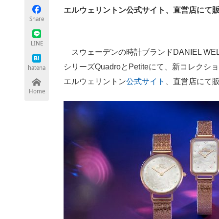
エルウェリントン公式サイト、直営店にて
Share
ちょっと気になるネットの話題
LINE
スウェーデンの時計ブランドDANIEL WE
シリーズQuadroとPetiteにて、新コレ
hatena
エルウェリントン
公式サイト
、直営店にて
Home