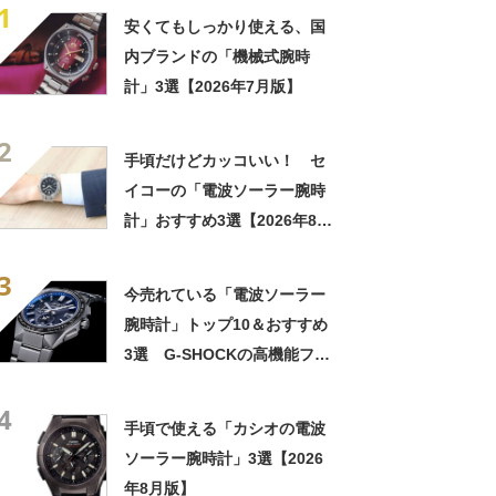
1
安くてもしっかり使える、国
内ブランドの「機械式腕時
計」3選【2026年7月版】
2
手頃だけどカッコいい！ セ
イコーの「電波ソーラー腕時
計」おすすめ3選【2026年8月
版】
3
今売れている「電波ソーラー
腕時計」トップ10＆おすすめ
3選 G-SHOCKの高機能フル
メタルや、“新星”モチーフの
4
セイコーモデルも【2023年4
手頃で使える「カシオの電波
月版】
ソーラー腕時計」3選【2026
年8月版】