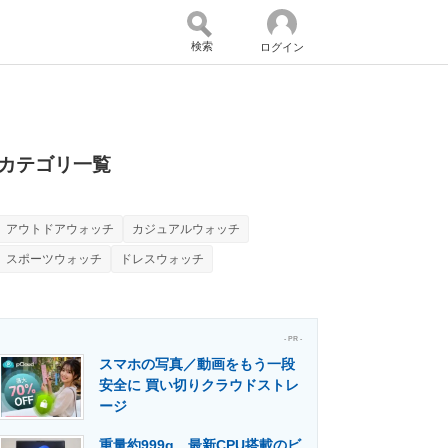
検索
ログイン
バイスの未来
好きが集まる 比べて選べる
カテゴリ一覧
アウトドアウォッチ
カジュアルウォッチ
コミュニティ
マーケ×ITの今がよく分かる
スポーツウォッチ
ドレスウォッチ
・活用を支援
- PR -
スマホの写真／動画をもう一段
安全に 買い切りクラウドストレ
ージ
門メディア
建設×テクノロジーの最前線
重量約999g、最新CPU搭載のビ