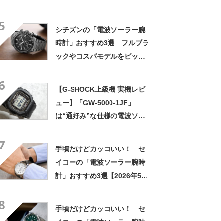
5
シチズンの「電波ソーラー腕
時計」おすすめ3選 フルブラ
ックやコスパモデルをピック
アップ【2026年8月版】
6
【G-SHOCK上級機 実機レビ
ュー】「GW-5000-1JF」
は“通好み”な仕様の電波ソー
ラーモデル 実用性を向上さ
7
せた現行モデルも要チェック
手頃だけどカッコいい！ セ
イコーの「電波ソーラー腕時
計」おすすめ3選【2026年5月
版】
8
手頃だけどカッコいい！ セ