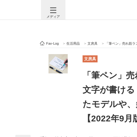
メディア
Fav-Log
>
生活用品
>
文房具
>
「筆ペン」売れ筋ランキング1
注目記事を集めた総合ページ
ITの今
文房具
「筆ペン」売
ビジネスと働き方のヒント
AI活用
文字が書ける
たモデルや、
ITエンジニア向け専門サイト
企業向けI
【2022年9月
モノづくり技術者専門サイト
エレクトロ