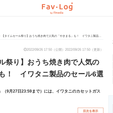
>
【タイムセール祭り】おうち焼き肉で人気の「やきまる」も！ イワタニ製品のセール6選
と未来を見通す
スマホと通信の最新トレンド
進化するPCとデ
2022/09/26 17:50（公開）
2022/09/26 17:50（更新）
ル祭り】おうち焼き肉で人気の
のいまが分かる
企業ITのトレンドを詳説
経営リーダーの
も！ イワタニ製品のセール6選
T製品の総合サイト
IT製品の技術・比較・事例
製造業のIT導入
祭り」（9月27日23:59まで）には、イワタニのカセットガス
ニクス専門サイト
電子設計の基本と応用
エネルギーの専
目次を表示