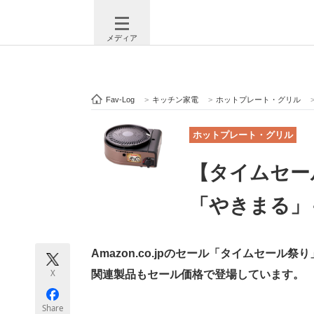
メディア
Fav-Log
>
キッチン家電
>
ホットプレート・グリル
注目記事を集めた総合ページ
ITの今
ホットプレート・グリル
【タイムセー
ビジネスと働き方のヒント
AI活用
「やきまる」
ITエンジニア向け専門サイト
企業向けI
Amazon.co.jpのセール「タイムセール
X
関連製品もセール価格で登場しています。
モノづくり技術者専門サイト
エレクトロ
Share