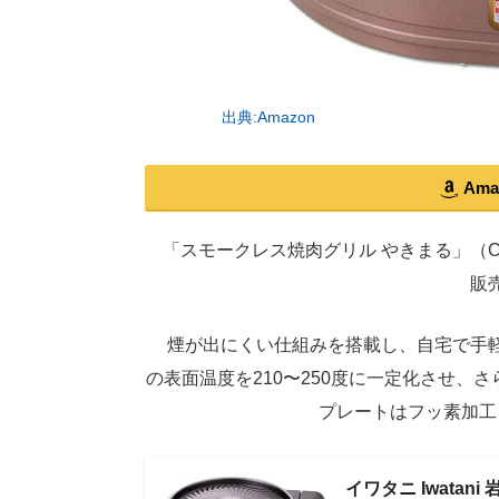
出典:Amazon
Am
「スモークレス焼肉グリル やきまる」（CB-S
販
煙が出にくい仕組みを搭載し、自宅で手軽
の表面温度を210〜250度に一定化させ
プレートはフッ素加工
イワタニ Iwata