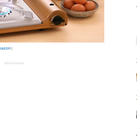
azon
）
advertisement