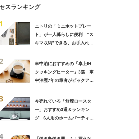
セスランキング
1
ニトリの「ミニホットプレー
ト」が一人暮らしに便利 “ス
キマ収納”できる、お手入れ簡
単家電
2
車中泊におすすめの「卓上IH
クッキングヒーター」3選 車
中泊歴7年の筆者がピックアッ
プ【2025年5月版】
3
今売れている「無煙ロースタ
ー」おすすめ3選＆ランキン
グ 6人用のホームパーティー
向けや、7000円台で買えるリ
4
ーズナブルなモデルなど
「焼き鳥焼き器」もし買うな