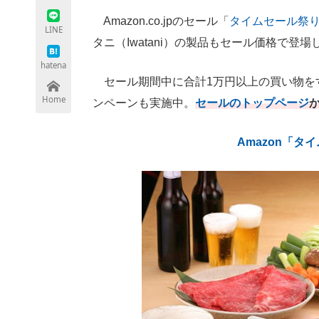
Amazon.co.jpのセール「
タイムセール祭
LINE
タニ（Iwatani）の製品もセール価格で登
ちょっと気になるネットの話題
hatena
セール期間中に合計1万円以上の買い物を
Home
ンペーンも実施中。
セールのトップページ
Amazon「タ