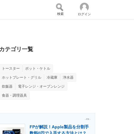
検索
ログイン
バイスの未来
好きが集まる 比べて選べる
カテゴリ一覧
トースター
ポット・ケトル
コミュニティ
マーケ×ITの今がよく分かる
ホットプレート・グリル
冷蔵庫
浄水器
炊飯器
電子レンジ・オーブンレンジ
食器・調理器具
・活用を支援
- PR -
FPが解説！Apple製品を分割手
門メディア
建設×テクノロジーの最前線
数料0円で入手する方法とは？