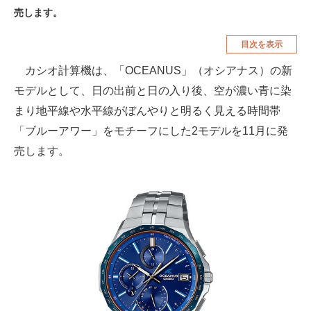
売します。
空調・季節家電
美容・コスメ
目次を表示
腕時計
車・バイク
カシオ計算機は、「OCEANUS」（オシアナス）の新
釣り具・釣り用品
食品・飲料・お酒
モデルとして、日の出前と日の入り後、空が濃い青に染
食器・グラス・カトラリー
まり地平線や水平線がぼんやりと明るく見える時間帯
「ブルーアワー」をモチーフにした2モデルを11月に発
メディア
売します。
注目記事を集めた総合ページ
ITの今と未来を見通す
スマホと通信の最新トレンド
進化するPCとデバイスの未来
好きが集まる 比べて選べる
ビジネスと働き方のヒント