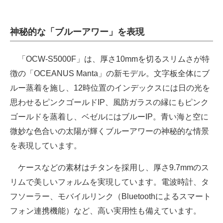
電子設計の基本と応用
神秘的な「ブルーアワー」を表現
エネルギーの専門メディア
建設×テクノロジーの最前線
「OCW-S5000F」は、厚さ10mmを切るスリムさが特
徴の「OCEANUS Manta」の新モデル。文字板全体にブ
ちょっと気になるネットの話題
ルー蒸着を施し、12時位置のインデックスには日の光を
思わせるピンクゴールドIP、風防ガラスの縁にもピンク
ゴールドを蒸着し、ベゼルにはブルーIP。青い海と空に
微妙な色合いの太陽が輝くブルーアワーの神秘的な情景
を表現しています。
ケースなどの素材はチタンを採用し、厚さ9.7mmのス
リムで美しいフォルムを実現しています。電波時計、タ
フソーラー、モバイルリンク（Bluetoothによるスマート
フォン連携機能）など、高い実用性も備えています。