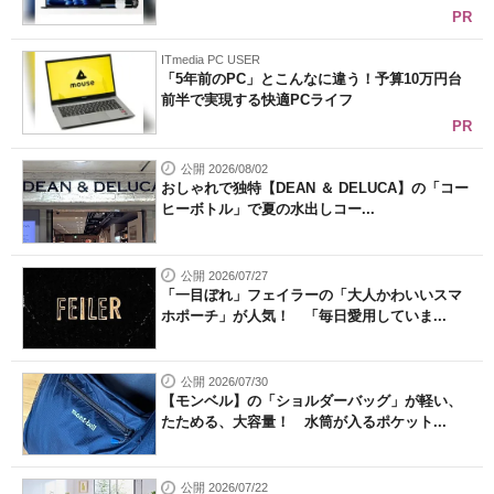
PR
ITmedia PC USER
「5年前のPC」とこんなに違う！予算10万円台
前半で実現する快適PCライフ
PR
公開 2026/08/02
おしゃれで独特【DEAN ＆ DELUCA】の「コー
ヒーボトル」で夏の水出しコー...
公開 2026/07/27
「一目ぼれ」フェイラーの「大人かわいいスマ
ホポーチ」が人気！ 「毎日愛用していま...
公開 2026/07/30
【モンベル】の「ショルダーバッグ」が軽い、
たためる、大容量！ 水筒が入るポケット...
公開 2026/07/22