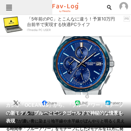
Fav-Logカテゴリー一覧
「5年前のPC」とこんなに違う！予算10万円
PR
台前半で実現する快適PCライフ
TOP
アウトドア用品
ITmedia PC USER
インテリア・収納
おもちゃ・ホビー
カメラ
キッチン家電
キッチン用品
ゲーム
コンテンツ・サービス
スイーツ・お菓子
スポーツ・レジャー
スマホ・携帯電話
パソコン・タブレット
ファッション
ドレスウォッチ
2022/11/06 11:30（公開）
X
Share
LINE
hatena
ペット
カシオ「OCEANUS」から、「ブルーアワー」モチーフ
家電
の新モデル ブルーとピンクゴールドで神秘的な情景を
カシオ計算機は、「OCEANUS」（オシアナス）の新モデルとし
工具・DIY
本・DVD・CD
表現
て、空が濃い青に染まり地平線や水平線がぼんやりと明るく見え
生活家電
生活用品
る時間帯「ブルーアワー」をモチーフにした2モデルを11月に発