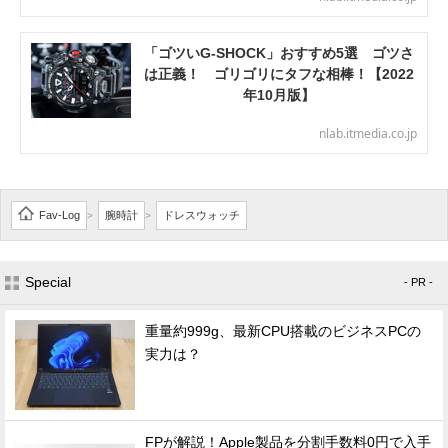
「ゴツいG-SHOCK」おすすめ5選 ゴツさ
は正義！ ゴリゴリにタフな相棒！【2022
年10月版】
nlab.itmedia.co.jp
Fav-Log
腕時計
ドレスウォッチ
>
>
Special
- PR -
重量約999g、最新CPU搭載のビジネスPCの
実力は？
FPが解説！Apple製品を分割手数料0円で入手