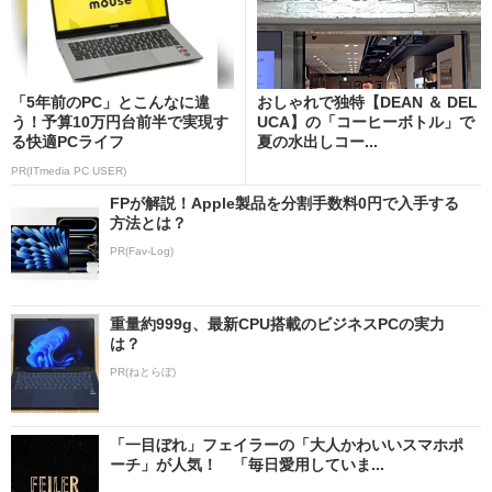
「5年前のPC」とこんなに違
おしゃれで独特【DEAN ＆ DEL
う！予算10万円台前半で実現す
UCA】の「コーヒーボトル」で
る快適PCライフ
夏の水出しコー...
PR(ITmedia PC USER)
FPが解説！Apple製品を分割手数料0円で入手する
方法とは？
PR(Fav-Log)
重量約999g、最新CPU搭載のビジネスPCの実力
は？
PR(ねとらぼ)
「一目ぼれ」フェイラーの「大人かわいいスマホポ
ーチ」が人気！ 「毎日愛用していま...