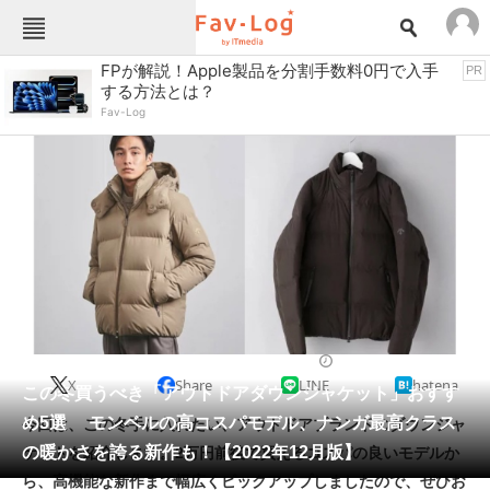
Fav-Logカテゴリー一覧
FPが解説！Apple製品を分割手数料0円で入手
PR
する方法とは？
TOP
アウトドア用品
Fav-Log
インテリア・収納
おもちゃ・ホビー
カメラ
キッチン家電
キッチン用品
ゲーム
コンテンツ・サービス
スイーツ・お菓子
スポーツ・レジャー
スマホ・携帯電話
パソコン・タブレット
ファッション
アウトドアウェア
2022/12/09 11:30（公開）
X
Share
LINE
hatena
ペット
この冬買うべき「アウトドアダウンジャケット」おすす
家電
め5選 モンベルの高コスパモデル、ナンガ最高クラス
今回は、この冬手に入れたい、アウトドアブランドのダウンジャ
工具・DIY
本・DVD・CD
の暖かさを誇る新作も！【2022年12月版】
ケットを紹介します。2万円前後で買えるコスパの良いモデルか
生活家電
生活用品
ら、高機能な新作まで幅広くピックアップしましたので、ぜひお