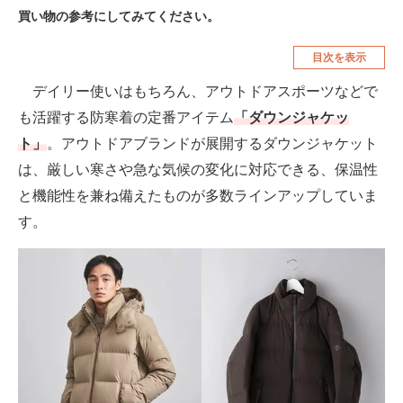
買い物の参考にしてみてください。
空調・季節家電
美容・コスメ
目次を表示
腕時計
車・バイク
デイリー使いはもちろん、アウトドアスポーツなどで
釣り具・釣り用品
食品・飲料・お酒
も活躍する防寒着の定番アイテム
「ダウンジャケッ
食器・グラス・カトラリー
ト」
。アウトドアブランドが展開するダウンジャケット
は、厳しい寒さや急な気候の変化に対応できる、保温性
メディア
と機能性を兼ね備えたものが多数ラインアップしていま
注目記事を集めた総合ページ
す。
ITの今と未来を見通す
スマホと通信の最新トレンド
進化するPCとデバイスの未来
好きが集まる 比べて選べる
ビジネスと働き方のヒント