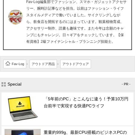
Fav-Log編集部でファッション、スマホ・ガジェットアクセサ
リー、腕時計記事などを担当。以前はファッション・ライフ
スタイルメディアで働いていました。サイクリングしなが
ら、飲食店を開拓するのにはまっています。観葉植物育成、
アクセサリー制作、読書も趣味です。また今年は念願のキャ
ンプにもチャレンジ。日々ギアをチェックしています。【保
有資格】2級ファイナンシャル・プランニング技能士。
Fav-Log
アウトドア用品
アウトドアウェア
>
>
Special
- PR -
「5年前のPC」とこんなに違う！予算10万円
台前半で実現する快適PCライフ
重量約999g、最新CPU搭載のビジネスPCの