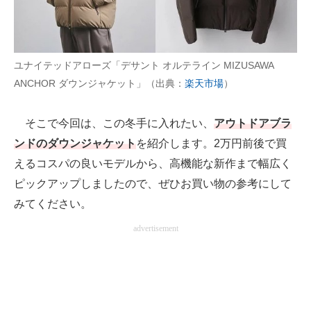
AI活用のいまが分かる
企業ITのトレンドを詳説
ユナイテッドアローズ「デサント オルテライン MIZUSAWA
ANCHOR ダウンジャケット」（出典：
楽天市場
）
経営リーダーのコミュニティ
マーケ×ITの今がよく分かる
そこで今回は、この冬手に入れたい、
アウトドアブラ
ンドのダウンジャケット
を紹介します。2万円前後で買
ITエンジニア向け専門サイト
えるコスパの良いモデルから、高機能な新作まで幅広く
企業向けIT製品の総合サイト
ピックアップしましたので、ぜひお買い物の参考にして
みてください。
IT製品の技術・比較・事例
advertisement
製造業のIT導入・活用を支援
モノづくり技術者専門サイト
エレクトロニクス専門サイト