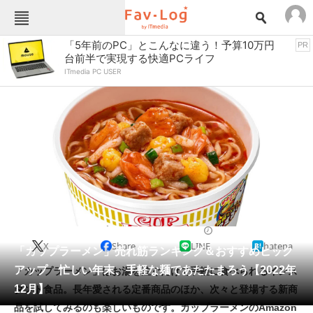
Fav-Logカテゴリー一覧
「5年前のPC」とこんなに違う！予算10万円
PR
台前半で実現する快適PCライフ
TOP
アウトドア用品
ITmedia PC USER
インテリア・収納
おもちゃ・ホビー
カメラ
キッチン家電
キッチン用品
ゲーム
コンテンツ・サービス
スイーツ・お菓子
スポーツ・レジャー
スマホ・携帯電話
パソコン・タブレット
ファッション
ラーメン
2022/12/10 11:30（公開）
X
Share
LINE
hatena
ペット
「カップラーメン」売れ筋ランキング＆おすすめピック
家電
アップ 忙しい年末、手軽な麺であたたまろう【2022年
「カップラーメン」はお湯を注ぐだけで手軽に食べられるインス
工具・DIY
本・DVD・CD
12月】
タント食品。長年愛される定番商品のほか、次々と登場する新商
生活家電
生活用品
品を試してみるのも楽しいものです。カップラーメンのAmazon