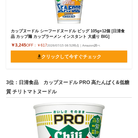
カップヌードル シーフードヌードル ビッグ 105g×12個 [日清食
品 カップ麺 カップラーメン インスタント 大盛り BIG]
￥3,245
OFF：
￥617
2026/07/15 08:52時点｜Amazon調べ
クリックして今すぐチェック
3位：日清食品 カップヌードル PRO 高たんぱく&低糖
質 チリトマトヌードル