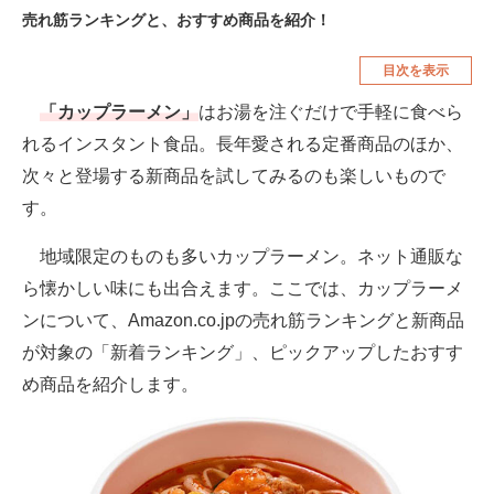
売れ筋ランキングと、おすすめ商品を紹介！
空調・季節家電
美容・コスメ
目次を表示
腕時計
車・バイク
「カップラーメン」
はお湯を注ぐだけで手軽に食べら
釣り具・釣り用品
食品・飲料・お酒
れるインスタント食品。長年愛される定番商品のほか、
食器・グラス・カトラリー
次々と登場する新商品を試してみるのも楽しいもので
す。
メディア
注目記事を集めた総合ページ
地域限定のものも多いカップラーメン。ネット通販な
ら懐かしい味にも出合えます。ここでは、カップラーメ
ITの今と未来を見通す
ンについて、Amazon.co.jpの売れ筋ランキングと新商品
スマホと通信の最新トレンド
が対象の「新着ランキング」、ピックアップしたおすす
め商品を紹介します。
進化するPCとデバイスの未来
好きが集まる 比べて選べる
ビジネスと働き方のヒント