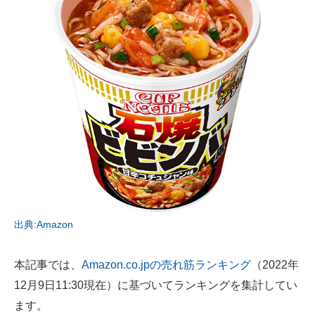
AI活用のいまが分かる
企業ITのトレンドを詳説
経営リーダーのコミュニティ
マーケ×ITの今がよく分かる
ITエンジニア向け専門サイト
企業向けIT製品の総合サイト
IT製品の技術・比較・事例
出典:Amazon
製造業のIT導入・活用を支援
本記事では、
Amazon.co.jpの売れ筋ランキング
（2022年
モノづくり技術者専門サイト
12月9日11:30現在）に基づいてランキングを集計してい
エレクトロニクス専門サイト
ます。