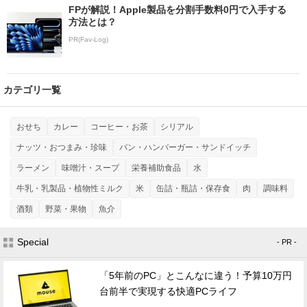
FPが解説！Apple製品を分割手数料0円で入手する
方法とは？
PR(Fav-Log)
カテゴリ一覧
おせち
カレー
コーヒー・お茶
シリアル
ナッツ・おつまみ・珍味
パン・ハンバーガー・サンドイッチ
ラーメン
味噌汁・スープ
栄養補助食品
水
牛乳・乳製品・植物性ミルク
米
缶詰・瓶詰・保存食
肉
調味料
酒類
野菜・果物
魚介
Special
- PR -
「5年前のPC」とこんなに違う！予算10万円
台前半で実現する快適PCライフ