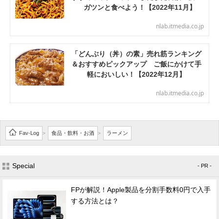
ガツンと食べよう！【2022年11月】
nlab.itmedia.co.jp
「どんぶり（丼）の素」売れ筋ランキング
＆おすすめピックアップ ご飯にかけて手
軽においしい！【2022年12月】
nlab.itmedia.co.jp
Fav-Log
食品・飲料・お酒
ラーメン
>
>
Special
- PR -
FPが解説！Apple製品を分割手数料0円で入手
する方法とは？