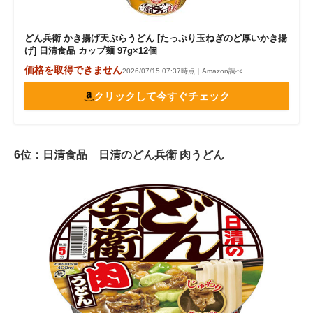
どん兵衛 かき揚げ天ぷらうどん [たっぷり玉ねぎのど厚いかき揚
げ] 日清食品 カップ麺 97g×12個
価格を取得できません
2026/07/15 07:37時点｜Amazon調べ
クリックして今すぐチェック
6位：日清食品 日清のどん兵衛 肉うどん