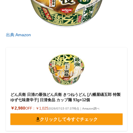
出典:Amazon
どん兵衛 日清の最強どん兵衛 きつねうどん [八幡屋礒五郎 特製
ゆず七味唐辛子] 日清食品 カップ麺 93g×12個
￥2,980
OFF：
￥1,025
2026/07/15 07:37時点｜Amazon調べ
クリックして今すぐチェック