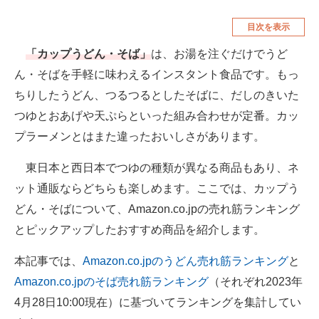
空調・季節家電
美容・コスメ
目次を表示
腕時計
車・バイク
「カップうどん・そば」
は、お湯を注ぐだけでうど
ん・そばを手軽に味わえるインスタント食品です。もっ
釣り具・釣り用品
食品・飲料・お酒
ちりしたうどん、つるつるとしたそばに、だしのきいた
食器・グラス・カトラリー
つゆとおあげや天ぷらといった組み合わせが定番。カッ
プラーメンとはまた違ったおいしさがあります。
メディア
注目記事を集めた総合ページ
東日本と西日本でつゆの種類が異なる商品もあり、ネ
ット通販ならどちらも楽しめます。ここでは、カップう
ITの今と未来を見通す
どん・そばについて、Amazon.co.jpの売れ筋ランキング
スマホと通信の最新トレンド
とピックアップしたおすすめ商品を紹介します。
進化するPCとデバイスの未来
本記事では、
Amazon.co.jpのうどん売れ筋ランキング
と
Amazon.co.jpのそば売れ筋ランキング
（それぞれ2023年
好きが集まる 比べて選べる
4月28日10:00現在）に基づいてランキングを集計してい
ビジネスと働き方のヒント