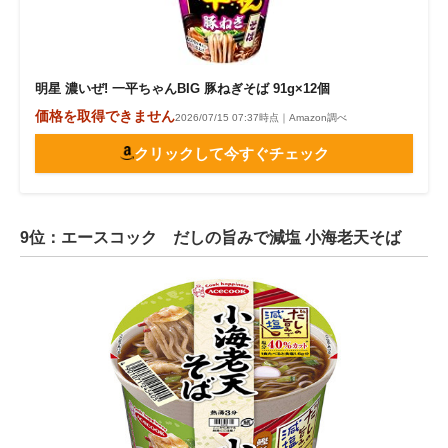
明星 濃いぜ! 一平ちゃんBIG 豚ねぎそば 91g×12個
価格を取得できません
2026/07/15 07:37時点｜Amazon調べ
クリックして今すぐチェック
9位：エースコック だしの旨みで減塩 小海老天そば