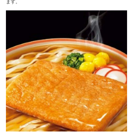
ます。
AI活用のいまが分かる
企業ITのトレンドを詳説
経営リーダーのコミュニティ
マーケ×ITの今がよく分かる
ITエンジニア向け専門サイト
企業向けIT製品の総合サイト
IT製品の技術・比較・事例
製造業のIT導入・活用を支援
モノづくり技術者専門サイト
エレクトロニクス専門サイト