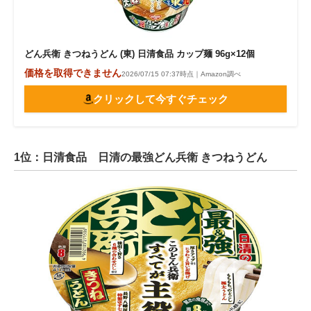
どん兵衛 きつねうどん (東) 日清食品 カップ麺 96g×12個
価格を取得できません
2026/07/15 07:37時点｜Amazon調べ
クリックして今すぐチェック
1位：日清食品 日清の最強どん兵衛 きつねうどん