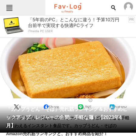
Fav-Logカテゴリー一覧
「5年前のPC」とこんなに違う！予算10万円
PR
台前半で実現する快適PCライフ
TOP
アウトドア用品
ITmedia PC USER
インテリア・収納
おもちゃ・ホビー
カメラ
キッチン家電
キッチン用品
ゲーム
コンテンツ・サービス
スイーツ・お菓子
スポーツ・レジャー
スマホ・携帯電話
パソコン・タブレット
ファッション
ラーメン
2023/04/29 11:30（公開）
X
Share
LINE
hatena
ペット
「カップうどん・そば」売れ筋ランキング＆おすすめピ
家電
ックアップ レジャーの合間に手軽な麺！【2023年4
「カップうどん・そば」はお湯を注ぐだけでうどん・そばを手軽
工具・DIY
本・DVD・CD
月】
に味わえるインスタント食品です。カップうどん・そばの
生活家電
生活用品
Amazon売れ筋ランキングと、おすすめ商品を紹介！