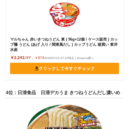
マルちゃん 赤いきつねうどん 東 ( 96g×12個 / ケース販売 ) カッ
プ麺 うどん (あげ 入り / 関東風だし ) カップうどん 箱買い 東洋
水産
￥2,241
OFF：
￥874
2026/07/15 07:37時点｜Amazon調べ
クリックして今すぐチェック
4位：日清食品 日清デカうま きつねうどんだし濃いめ