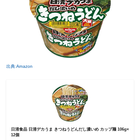
出典:Amazon
日清食品 日清デカうま きつねうどんだし濃いめ カップ麺 106g×
12個