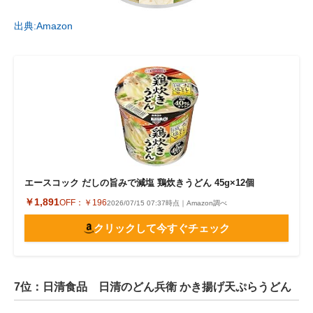
出典:Amazon
エースコック だしの旨みで減塩 鶏炊きうどん 45g×12個
￥1,891
OFF：
￥196
2026/07/15 07:37時点｜Amazon調べ
クリックして今すぐチェック
7位：日清食品 日清のどん兵衛 かき揚げ天ぷらうどん