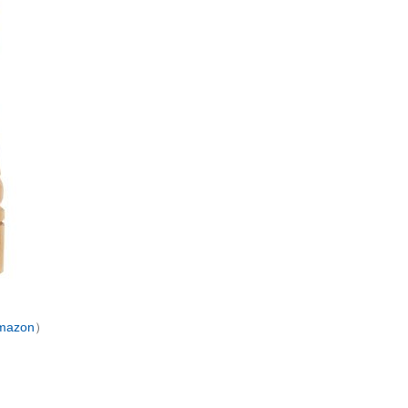
mazon
）