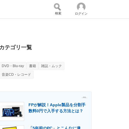
検索
ログイン
バイスの未来
好きが集まる 比べて選べる
カテゴリ一覧
DVD・Blu-ray
書籍
雑誌・ムック
コミュニティ
マーケ×ITの今がよく分かる
音楽CD・レコード
・活用を支援
- PR -
FPが解説！Apple製品を分割手
数料0円で入手する方法とは？
門メディア
建設×テクノロジーの最前線
「5年前のPC」とこんなに違