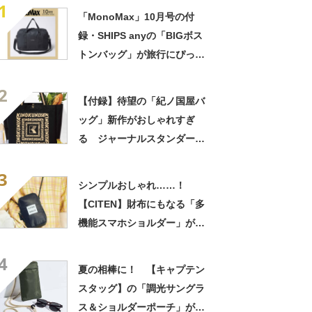
1
「MonoMax」10月号の付
録・SHIPS anyの「BIGボス
トンバッグ」が旅行にぴった
り！ 2Lペットボトルが5本
2
入って高耐久＆はっ水
【付録】待望の「紀ノ国屋バ
ッグ」新作がおしゃれすぎ
る ジャーナルスタンダード
とコラボ 増刊号もあわせて
3
チェック
シンプルおしゃれ……！
【CITEN】財布にもなる「多
機能スマホショルダー」が付
録に
4
夏の相棒に！ 【キャプテン
スタッグ】の「調光サングラ
ス＆ショルダーポーチ」が