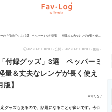
の「付録グッズ」3選 ペッパーミルが登場！ 軽量＆丈夫なレンゲが長く使える【2023年6月版】
と未来を見通す
スマホと通信の最新トレンド
進化するPCとデ
2023/06/11 10:00（公開）
2023/06/11 10:00（更新）
「付録グッズ」3選 ペッパーミ
のいまが分かる
企業ITのトレンドを詳説
経営リーダーの
軽量＆丈夫なレンゲが長く使え
6月版】
T製品の総合サイト
IT製品の技術・比較・事例
製造業のIT導入
南たな子
限定グッズもあるので、話題になることが多いです。今回
ニクス専門サイト
電子設計の基本と応用
エネルギーの専