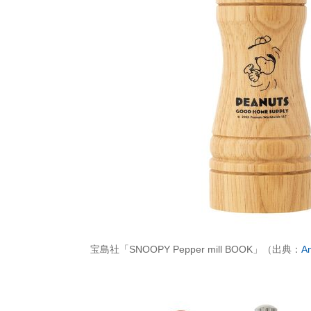
宝島社「SNOOPY Pepper mill BOOK」（出典：
A