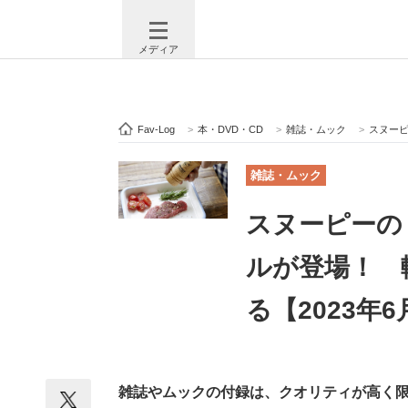
メディア
Fav-Log
>
本・DVD・CD
>
雑誌・ムック
>
スヌーピー
注目記事を集めた総合ページ
ITの今
雑誌・ムック
スヌーピーの
ビジネスと働き方のヒント
AI活用
ルが登場！ 
る【2023年
ITエンジニア向け専門サイト
企業向けI
雑誌やムックの付録は、クオリティが高く
モノづくり技術者専門サイト
エレクトロ