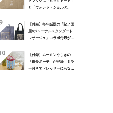
ドブックは「ビッグトート」
と「ウォレットショルダ
ー」 ウサギロゴがかわいい
9
便利バッグ！
【付録】毎年話題の「紀ノ国
屋×ジャーナルスタンダード
レサージュ」コラボ付録が登
場 3アイテム全部カワイイ！
10
【付録】ムーミンやしきの
「縦長ポーチ」が登場 ミラ
ー付きでドレッサーにもなっ
ちゃう優秀アイテム