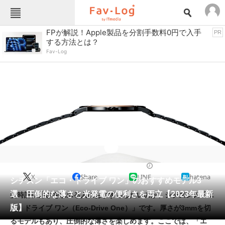
Fav-Logカテゴリー一覧
FPが解説！Apple製品を分割手数料0円で入手
PR
する方法とは？
TOP
アウトドア用品
Fav-Log
インテリア・収納
おもちゃ・ホビー
カメラ
キッチン家電
キッチン用品
ゲーム
コンテンツ・サービス
スイーツ・お菓子
スポーツ・レジャー
スマホ・携帯電話
パソコン・タブレット
ファッション
ドレスウォッチ
2023/07/20 08:30（公開）
X
Share
LINE
hatena
ペット
シチズン「エコ・ドライブ ワン」のおすすめモデル3
家電
選 圧倒的な薄さと光発電の便利さを両立【2023年最新
腕時計に薄さを求める人におすすめしたいのが、シチズンの「エ
工具・DIY
本・DVD・CD
版】
コ・ドライブ ワン（Eco-Drive One）」です。厚さが3mmを切
生活家電
生活用品
るモデルもあり、圧倒的な薄さを楽しめます。ここでは、「エ