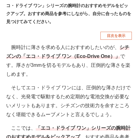
コ・ドライブ ワン」シリーズの腕時計のおすすめモデルをピッ
空調・季節家電
美容・コスメ
クアップ。おすすめ商品を参考にしながら、自分に合ったものを
腕時計
車・バイク
見つけてみてください。
釣り具・釣り用品
食品・飲料・お酒
目次を表示
食器・グラス・カトラリー
腕時計に薄さを求める人におすすめしたいのが、
シチ
ズンの「エコ・ドライブ ワン（Eco-Drive One）」
で
メディア
す。厚さが3mmを切るモデルもあり、圧倒的な薄さを楽
注目記事を集めた総合ページ
しめます。
ITの今と未来を見通す
そしてエコ・ドライブ ワンには、圧倒的な薄さだけで
なく、光発電で駆動するため定期的な電池交換が必要な
スマホと通信の最新トレンド
いメリットもあります。シチズンの技術力を余すところ
進化するPCとデバイスの未来
なく堪能できるムーブメントと言えるでしょう。
好きが集まる 比べて選べる
ここでは、
「エコ・ドライブ ワン」シリーズの腕時計
のおすすめモデルをピックアップ
。おすすめ商品を参考
ビジネスと働き方のヒント