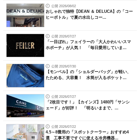
公開 2026/08/02
おしゃれで独特【DEAN ＆ DELUCA】の「コー
ヒーボトル」で夏の水出しコー...
公開 2026/07/27
「一目ぼれ」フェイラーの「大人かわいいスマ
ホポーチ」が人気！ 「毎日愛用していま...
公開 2026/07/30
【モンベル】の「ショルダーバッグ」が軽い、
たためる、大容量！ 水筒が入るポケット...
公開 2026/07/27
「2枚目です！」【カインズ】1480円「サンシ
ェード」が好評！ 「明るいままで、...
公開 2026/07/22
4.5～8畳用の「スポットクーラー」おすすめ4
選 工事不要ですぐに使える冷房機器...