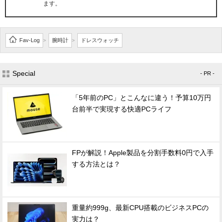
ます。
Fav-Log
腕時計
ドレスウォッチ
>
>
Special
- PR -
「5年前のPC」とこんなに違う！予算10万円
台前半で実現する快適PCライフ
FPが解説！Apple製品を分割手数料0円で入手
する方法とは？
重量約999g、最新CPU搭載のビジネスPCの
実力は？