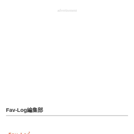
電子設計の基本と応用
advertisement
エネルギーの専門メディア
建設×テクノロジーの最前線
ちょっと気になるネットの話題
Fav-Log編集部