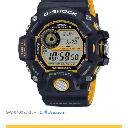
GW-9400YJ-1JF（
出典:Amazon
）