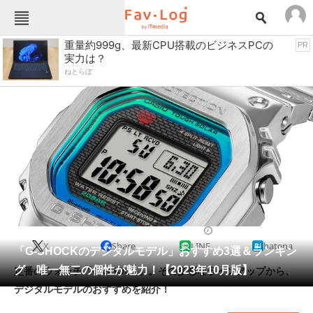
Fav-Logカテゴリー一覧
重量約999g、最新CPU搭載のビジネスPCの
PR
実力は？
TOP
アウトドア用品
ねとらぼ
インテリア・収納
おもちゃ・ホビー
カメラ
キッチン家電
キッチン用品
ゲーム
コンテンツ・サービス
スイーツ・お菓子
スポーツ・レジャー
スマホ・携帯電話
パソコン・タブレット
ファッション
カジュアルウォッチ
2023/10/20 17:35（公開）
X
Share
LINE
hatena
ペット
「G-SHOCKのデジタルモデル」おすすめ3選＆ランキン
家電
グ 唯一無二の個性が魅力！【2023年10月版】
定番のウォッチ「G-SHOCK」。その多彩なラインアップから、
工具・DIY
本・DVD・CD
デジタルモデルのおすすめを紹介！
生活家電
生活用品