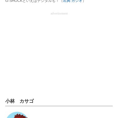
G-SHOCKといえばデジタルも！（
出典:カシオ
）
電子設計の基本と応用
advertisement
エネルギーの専門メディア
建設×テクノロジーの最前線
ちょっと気になるネットの話題
小林 カサゴ