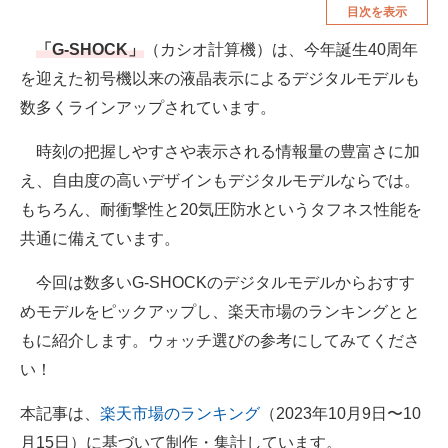
目次を表示
空調・季節家電
美容・コスメ
「G-SHOCK」
（カシオ計算機）は、今年誕生40周年
腕時計
車・バイク
を迎えた初号機以来の液晶表示によるデジタルモデルも
釣り具・釣り用品
食品・飲料・お酒
数多くラインアップされています。
食器・グラス・カトラリー
時刻の把握しやすさや表示される情報量の豊富さに加
え、自由度の高いデザインもデジタルモデルならでは。
メディア
もちろん、耐衝撃性と20気圧防水というタフネス性能を
注目記事を集めた総合ページ
共通に備えています。
ITの今と未来を見通す
今回は数多いG-SHOCKのデジタルモデルからおすす
めモデルをピックアップし、楽天市場のランキングとと
スマホと通信の最新トレンド
もに紹介します。ウォッチ選びの参考にしてみてくださ
進化するPCとデバイスの未来
い！
好きが集まる 比べて選べる
本記事は、
楽天市場のランキング
（2023年10月9日〜10
月15日）に基づいて制作・集計しています。
ビジネスと働き方のヒント