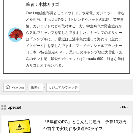
筆者：小林カサゴ
Fav-Log編集部員としてアウトドアや家電、ガジェット、車な
どを担当。ITmediaで長くITトレンドやネットの話題、業界事
情、ガジェットなどを取材する一方、学生時代の野宿旅行か
ら各地でキャンプを楽しんできました。キャンプのポリシー
は「シンプルに」。最近は三浦半島に通って海釣り（主にラ
イトゲーム）を楽しんでます。ファイナンシャルプランナー
（日本FP協会認定AFP）。思い出のキャンプ地は大雪山・旭
岳のテント場。最愛のガジェットはJornada 690。好きな魚は
カサゴとオオモンハタ。
Fav-Log
腕時計
カジュアルウォッチ
>
>
Special
- PR -
「5年前のPC」とこんなに違う！予算10万円
台前半で実現する快適PCライフ