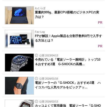
ねとらぼ
重量約999g、最新CPU搭載のビジネスPCの実
力は？
PR
Fav-Log
FPが解説！Apple製品を分割手数料0円で入手す
る方法とは？
PR
公開 2023/04/13
今売れている「電波ソーラー腕時計」トップ10
＆おすすめ3選 G-SHOCKの高機...
公開 2026/01/16
電波ソーラーの「G-SHOCK」おすすめ3選 ハ
イコスパな人気モデルをピックアッ...
公開 2026/02/13
カッコよくて実用最強 電波ソーラー「G-SHO