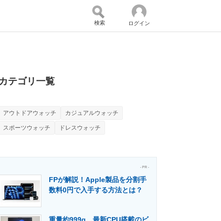
検索
ログイン
バイスの未来
好きが集まる 比べて選べる
カテゴリ一覧
アウトドアウォッチ
カジュアルウォッチ
コミュニティ
マーケ×ITの今がよく分かる
スポーツウォッチ
ドレスウォッチ
・活用を支援
- PR -
FPが解説！Apple製品を分割手
数料0円で入手する方法とは？
門メディア
建設×テクノロジーの最前線
重量約999g、最新CPU搭載のビ