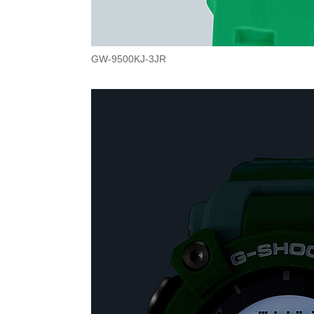
GW-9500KJ-3JR