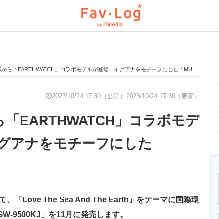
CKから「EARTHWATCH」コラボモデルが登場 イグアナをモチーフにした「MUDMAN」
と未来を見通す
スマホと通信の最新トレンド
進化するPCとデ
2023/10/24 17:30（公開）
2023/10/24 17:30（更新）
から「EARTHWATCH」コラボモデ
のいまが分かる
企業ITのトレンドを詳説
経営リーダーの
グアナをモチーフにした
」
T製品の総合サイト
IT製品の技術・比較・事例
製造業のIT導入
ove The Sea And The Earth」をテーマに国際環
ニクス専門サイト
電子設計の基本と応用
エネルギーの専
W-9500KJ」を11月に発売します。