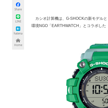
Share
カシオ計算機は、G-SHOCKの新モデルとして、「L
ちょっと気になるネットの話題
LINE
環境NGO「EARTHWATCH」とコラボした「
hatena
Home