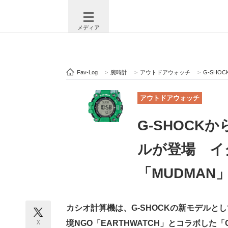
メディア
Fav-Log
>
腕時計
>
アウトドアウォッチ
>
G-SHO
注目記事を集めた総合ページ
ITの今
アウトドアウォッチ
G-SHOCK
ビジネスと働き方のヒント
AI活用
ルが登場 イ
「MUDMAN
ITエンジニア向け専門サイト
企業向けI
カシオ計算機は、G-SHOCKの新モデルとして、「L
モノづくり技術者専門サイト
エレクトロ
X
境NGO「EARTHWATCH」とコラボした「G