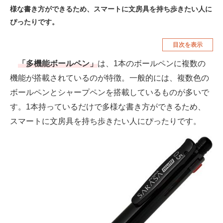
様な書き方ができるため、スマートに文房具を持ち歩きたい人に
空調・季節家電
美容・コスメ
ぴったりです。
腕時計
車・バイク
目次を表示
釣り具・釣り用品
食品・飲料・お酒
「多機能ボールペン」
は、1本のボールペンに複数の
食器・グラス・カトラリー
機能が搭載されているのが特徴。一般的には、複数色の
ボールペンとシャープペンを搭載しているものが多いで
メディア
す。1本持っているだけで多様な書き方ができるため、
注目記事を集めた総合ページ
スマートに文房具を持ち歩きたい人にぴったりです。
ITの今と未来を見通す
スマホと通信の最新トレンド
進化するPCとデバイスの未来
好きが集まる 比べて選べる
ビジネスと働き方のヒント