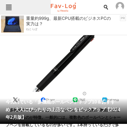
Fav-Logカテゴリー一覧
重量約999g、最新CPU搭載のビジネスPCの
PR
実力は？
TOP
アウトドア用品
ねとらぼ
インテリア・収納
おもちゃ・ホビー
カメラ
キッチン家電
キッチン用品
ゲーム
コンテンツ・サービス
スイーツ・お菓子
スポーツ・レジャー
スマホ・携帯電話
パソコン・タブレット
ファッション
文房具
2024/02/07 06:50（公開）
X
Share
LINE
hatena
ペット
今売れている「多機能ボールペン」トップ10＆おすす
家電
め 大人にぴったりの上品なペンをピックアップ【2024
「多機能ボールペン」は、1本のボールペンに複数の機能が搭載
工具・DIY
本・DVD・CD
年2月版】
されているのが特徴。一般的には、複数色のボールペンとシャー
生活家電
生活用品
プペンを搭載しているものが多いです。1本持っているだけで多