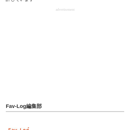
電子設計の基本と応用
advertisement
エネルギーの専門メディア
建設×テクノロジーの最前線
ちょっと気になるネットの話題
Fav-Log編集部