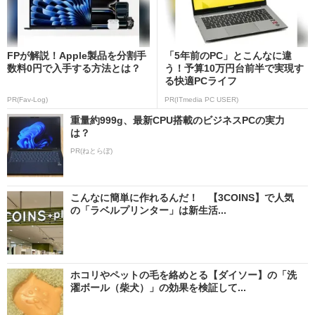
FPが解説！Apple製品を分割手
「5年前のPC」とこんなに違
数料0円で入手する方法とは？
う！予算10万円台前半で実現す
る快適PCライフ
PR(Fav-Log)
PR(ITmedia PC USER)
重量約999g、最新CPU搭載のビジネスPCの実力
は？
PR(ねとらぼ)
こんなに簡単に作れるんだ！ 【3COINS】で人気
の「ラベルプリンター」は新生活...
ホコリやペットの毛を絡めとる【ダイソー】の「洗
濯ボール（柴犬）」の効果を検証して...