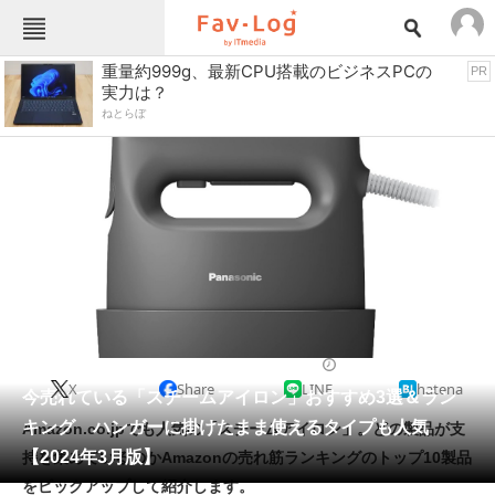
Fav-Logカテゴリー一覧
重量約999g、最新CPU搭載のビジネスPCの
PR
実力は？
TOP
アウトドア用品
ねとらぼ
インテリア・収納
おもちゃ・ホビー
カメラ
キッチン家電
キッチン用品
ゲーム
コンテンツ・サービス
スイーツ・お菓子
スポーツ・レジャー
スマホ・携帯電話
パソコン・タブレット
ファッション
生活雑貨
2024/03/04 14:00（公開）
X
Share
LINE
hatena
ペット
今売れている「スチームアイロン」おすすめ3選＆ラン
家電
キング ハンガーに掛けたまま使えるタイプも人気
Amazon.co.jpでも人気の「スチームアイロン」。どの製品が支
工具・DIY
本・DVD・CD
【2024年3月版】
持を集めているのかAmazonの売れ筋ランキングのトップ10製品
生活家電
生活用品
をピックアップして紹介します。