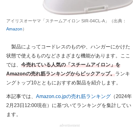
AI活用のいまが分かる
アイリスオーヤマ「スチームアイロン SIR-04CL-A」（出典：
企業ITのトレンドを詳説
Amazon
）
経営リーダーのコミュニティ
製品によってコードレスのものや、ハンガーにかけた
マーケ×ITの今がよく分かる
状態で使えるものなどさまざまな機能があります。ここ
では、
今売れている人気の「スチームアイロン」を
ITエンジニア向け専門サイト
Amazonの売れ筋ランキングからピックアップ。
ランキ
企業向けIT製品の総合サイト
ングトップ10とともにおすすめ製品を紹介します。
IT製品の技術・比較・事例
本記事では、
Amazon.co.jpの売れ筋ランキング
（2024年
2月23日12:00現在）に基づいてランキングを集計してい
製造業のIT導入・活用を支援
ます。
モノづくり技術者専門サイト
advertisement
エレクトロニクス専門サイト