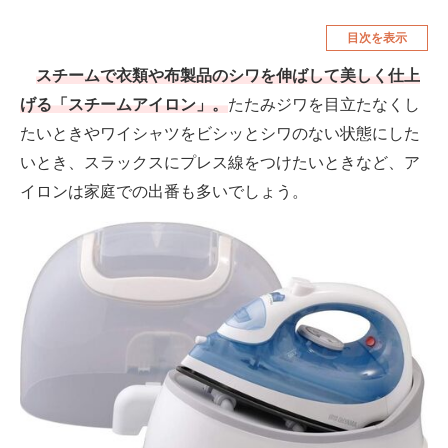
空調・季節家電
美容・コスメ
目次を表示
腕時計
車・バイク
スチームで衣類や布製品のシワを伸ばして美しく仕上
げる「スチームアイロン」。
たたみジワを目立たなくし
釣り具・釣り用品
食品・飲料・お酒
たいときやワイシャツをビシッとシワのない状態にした
食器・グラス・カトラリー
いとき、スラックスにプレス線をつけたいときなど、ア
イロンは家庭での出番も多いでしょう。
メディア
注目記事を集めた総合ページ
ITの今と未来を見通す
スマホと通信の最新トレンド
進化するPCとデバイスの未来
好きが集まる 比べて選べる
ビジネスと働き方のヒント