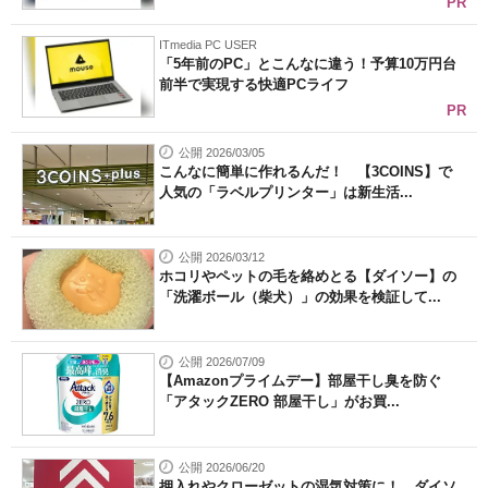
PR
ITmedia PC USER
「5年前のPC」とこんなに違う！予算10万円台
前半で実現する快適PCライフ
PR
公開 2026/03/05
こんなに簡単に作れるんだ！ 【3COINS】で
人気の「ラベルプリンター」は新生活...
公開 2026/03/12
ホコリやペットの毛を絡めとる【ダイソー】の
「洗濯ボール（柴犬）」の効果を検証して...
公開 2026/07/09
【Amazonプライムデー】部屋干し臭を防ぐ
「アタックZERO 部屋干し」がお買...
公開 2026/06/20
押入れやクローゼットの湿気対策に！ ダイソ