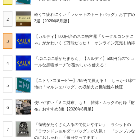
軽くて疲れにくい「ラシットのトートバッグ」おすすめ
2
3選【2026年8月版】
【カルディ】800円台のネコ柄容器「サークルコンテに
3
ゃ」がかわいくて万能だった！ オンライン完売も納得
「ぷにぷに感がたまらん」【カルディ】500円台の“シュ
4
ールな黒猫ポーチ”が愛おしい＆使える！
【ニトリ×スヌーピー】799円で買える！ しっかり綿生
5
地の「マルシェバッグ」の収納力と機能性を検証
使いやすい「ミニ財布」も！ 雑誌・ムックの付録「財
6
布」おすすめ3選【2026年8月版】
「荷物がたくさん入るので使いやすい」 ラシットの
7
「ラウンドショルダーバッグ」が人気！ 「シンプルな
のにおしゃれ」「毎日使ってます」