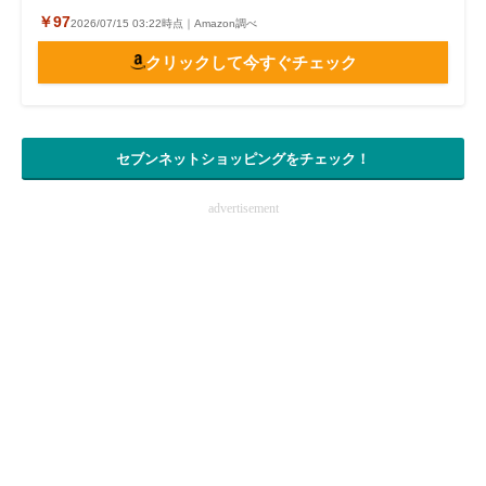
￥97
2026/07/15 03:22時点｜Amazon調べ
電子設計の基本と応用
クリックして今すぐチェック
エネルギーの専門メディア
建設×テクノロジーの最前線
セブンネットショッピングをチェック！
ちょっと気になるネットの話題
advertisement