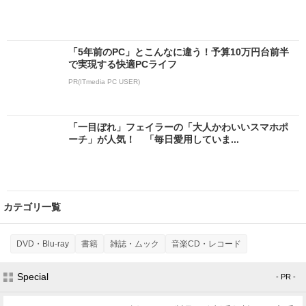
「5年前のPC」とこんなに違う！予算10万円台前半
で実現する快適PCライフ
PR(ITmedia PC USER)
「一目ぼれ」フェイラーの「大人かわいいスマホポ
ーチ」が人気！ 「毎日愛用していま...
カテゴリ一覧
DVD・Blu-ray
書籍
雑誌・ムック
音楽CD・レコード
Special
- PR -