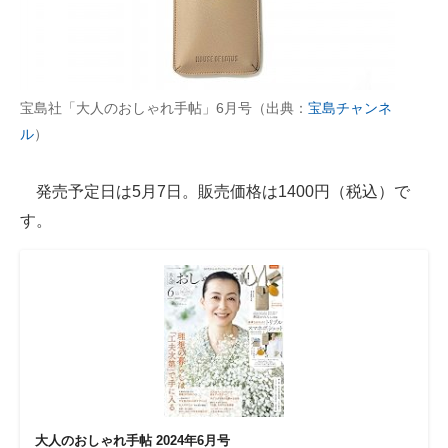
AI活用のいまが分かる
企業ITのトレンドを詳説
宝島社「大人のおしゃれ手帖」6月号（出典：
宝島チャンネ
経営リーダーのコミュニティ
ル
）
マーケ×ITの今がよく分かる
発売予定日は5月7日。販売価格は1400円（税込）で
ITエンジニア向け専門サイト
す。
企業向けIT製品の総合サイト
IT製品の技術・比較・事例
製造業のIT導入・活用を支援
モノづくり技術者専門サイト
エレクトロニクス専門サイト
大人のおしゃれ手帖 2024年6月号