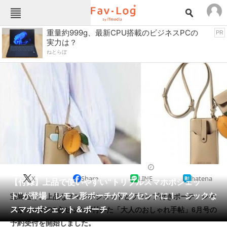
Fav-Logカテゴリー一覧
重量約999g、最新CPU搭載のビジネスPCの
PR
実力は？
TOP
アウトドア用品
ねとらぼ
インテリア・収納
おもちゃ・ホビー
カメラ
キッチン家電
キッチン用品
ゲーム
コンテンツ・サービス
スイーツ・お菓子
スポーツ・レジャー
スマホ・携帯電話
パソコン・タブレット
ファッション
雑誌・ムック
2024/04/08 18:58（公開）
X
Share
LINE
hatena
ペット
【付録】上品で使いやすい“トリプルスマホポシェッ
家電
ト”が登場 レモン形ポーチがアクセントに！ シックな
宝島社は、上品なスマホポシェットとフラップ付きポーチ、レモ
工具・DIY
本・DVD・CD
スマホポシェット＆ポーチ
ン形ポーチの3点セットが付いた「大人のおしゃれ手帖」6月号の
生活家電
生活用品
予約受付を開始しました。