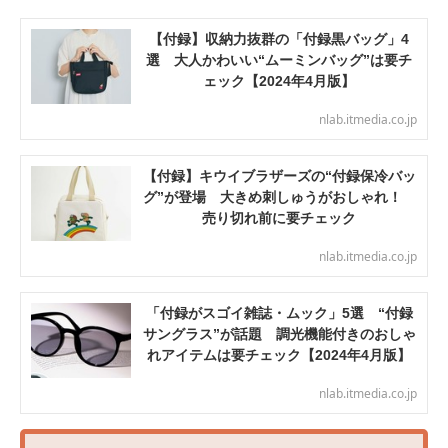
【付録】収納力抜群の「付録黒バッグ」4
選 大人かわいい“ムーミンバッグ”は要チ
ェック【2024年4月版】
nlab.itmedia.co.jp
【付録】キウイブラザーズの“付録保冷バッ
グ”が登場 大きめ刺しゅうがおしゃれ！
売り切れ前に要チェック
nlab.itmedia.co.jp
「付録がスゴイ雑誌・ムック」5選 “付録
サングラス”が話題 調光機能付きのおしゃ
れアイテムは要チェック【2024年4月版】
nlab.itmedia.co.jp