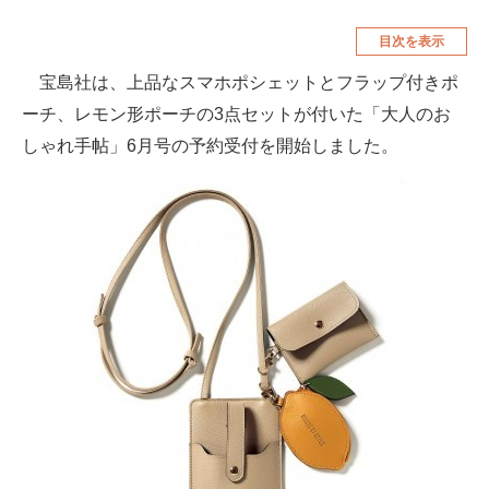
空調・季節家電
美容・コスメ
目次を表示
腕時計
車・バイク
宝島社は、上品なスマホポシェットとフラップ付きポ
ーチ、レモン形ポーチの3点セットが付いた「大人のお
釣り具・釣り用品
食品・飲料・お酒
しゃれ手帖」6月号の予約受付を開始しました。
食器・グラス・カトラリー
メディア
注目記事を集めた総合ページ
ITの今と未来を見通す
スマホと通信の最新トレンド
進化するPCとデバイスの未来
好きが集まる 比べて選べる
ビジネスと働き方のヒント