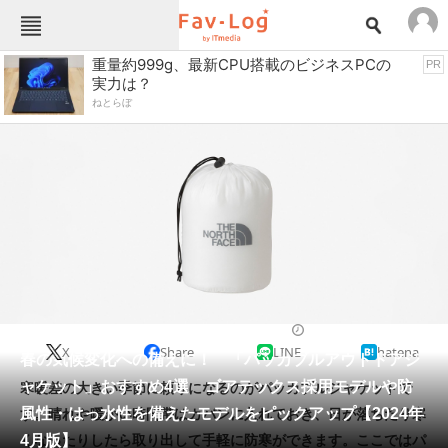
Fav-Logカテゴリー一覧
重量約999g、最新CPU搭載のビジネスPCの
PR
実力は？
TOP
アウトドア用品
ねとらぼ
インテリア・収納
おもちゃ・ホビー
カメラ
キッチン家電
キッチン用品
ゲーム
コンテンツ・サービス
スイーツ・お菓子
スポーツ・レジャー
スマホ・携帯電話
パソコン・タブレット
ファッション
アウトドアウェア
2024/04/27 07:00（公開）
X
Share
LINE
hatena
ペット
春の気候変化への備えに！ 「パッカブルアウトドアジ
家電
ャケット」おすすめ4選 ゴアテックス採用モデルや防
寒暖差の大きい季節に頼りになるのがパッカブルジャケットで
工具・DIY
本・DVD・CD
風性・はっ水性を備えたモデルをピックアップ【2024年
す。晴れや暖かい時間帯はカバンに入れておき、日が落ちたり寒
生活家電
生活用品
4月版】
くなったりしたら取り出して手軽に防寒ができます。ここではパ