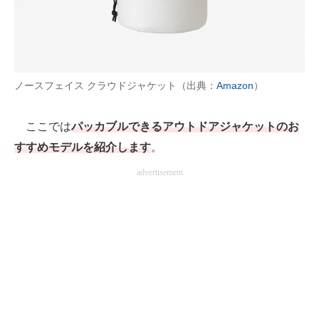
AI活用のいまが分かる
企業ITのトレンドを詳説
ノースフェイス クラウドジャケット（出典：
Amazon
）
経営リーダーのコミュニティ
マーケ×ITの今がよく分かる
ここでは
パッカブルできるアウトドアジャケットのお
すすめモデルを紹介します
。
ITエンジニア向け専門サイト
advertisement
企業向けIT製品の総合サイト
IT製品の技術・比較・事例
製造業のIT導入・活用を支援
モノづくり技術者専門サイト
エレクトロニクス専門サイト