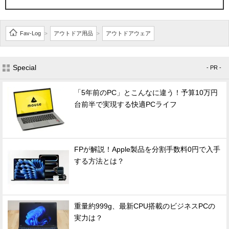
Fav-Log
アウトドア用品
アウトドアウェア
>
>
Special
- PR -
「5年前のPC」とこんなに違う！予算10万円
台前半で実現する快適PCライフ
FPが解説！Apple製品を分割手数料0円で入手
する方法とは？
重量約999g、最新CPU搭載のビジネスPCの
実力は？