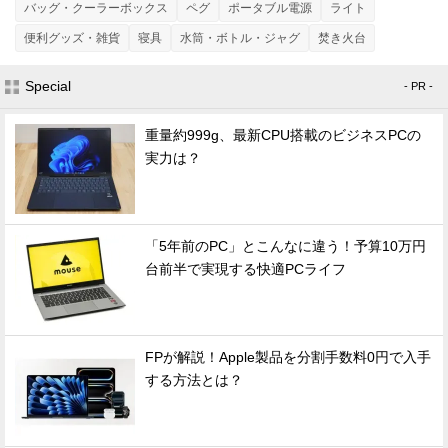
バッグ・クーラーボックス
ペグ
ポータブル電源
ライト
便利グッズ・雑貨
寝具
水筒・ボトル・ジャグ
焚き火台
Special
- PR -
重量約999g、最新CPU搭載のビジネスPCの
実力は？
「5年前のPC」とこんなに違う！予算10万円
台前半で実現する快適PCライフ
FPが解説！Apple製品を分割手数料0円で入手
する方法とは？