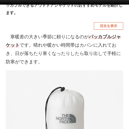
ッカブルできるアウトドアジャケットのおすすめモデルを紹介し
空調・季節家電
美容・コスメ
ます。
腕時計
車・バイク
目次を表示
釣り具・釣り用品
食品・飲料・お酒
寒暖差の大きい季節に頼りになるのが
パッカブルジャ
食器・グラス・カトラリー
ケット
です。晴れや暖かい時間帯はカバンに入れてお
き、日が落ちたり寒くなったりしたら取り出して手軽に
メディア
防寒ができます。
注目記事を集めた総合ページ
ITの今と未来を見通す
スマホと通信の最新トレンド
進化するPCとデバイスの未来
好きが集まる 比べて選べる
ビジネスと働き方のヒント