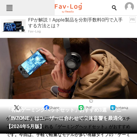
Fav-Logカテゴリー一覧
FPが解説！Apple製品を分割手数料0円で入手
PR
する方法とは？
TOP
アウトドア用品
Fav-Log
インテリア・収納
おもちゃ・ホビー
カメラ
キッチン家電
キッチン用品
ゲーム
コンテンツ・サービス
スイーツ・お菓子
スポーツ・レジャー
スマホ・携帯電話
パソコン・タブレット
ファッション
ゲーミングパソコン
2024/05/10 06:00（公開）
X
Share
LINE
hatena
ペット
「有線ゲーミングヘッドセット」おすすめ3選 ソニー
家電
「INZONE」はユーザーに合わせて立体音響を最適化
ゲームしながらの音声チャットには、上質なサウンドとボイスチ
工具・DIY
本・DVD・CD
【2024年5月版】
ャットを両立してくれる「ゲーミングヘッドセット」がおすすめ
生活家電
生活用品
です。今回は、手軽で軽量なモデルが多い有線タイプの「ゲーミ