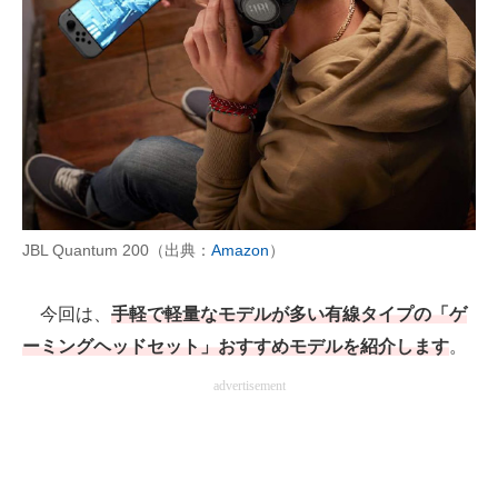
AI活用のいまが分かる
企業ITのトレンドを詳説
経営リーダーのコミュニティ
マーケ×ITの今がよく分かる
ITエンジニア向け専門サイト
JBL Quantum 200（出典：
Amazon
）
企業向けIT製品の総合サイト
今回は、
手軽で軽量なモデルが多い有線タイプの「ゲ
IT製品の技術・比較・事例
ーミングヘッドセット」おすすめモデルを紹介します
。
製造業のIT導入・活用を支援
advertisement
モノづくり技術者専門サイト
エレクトロニクス専門サイト