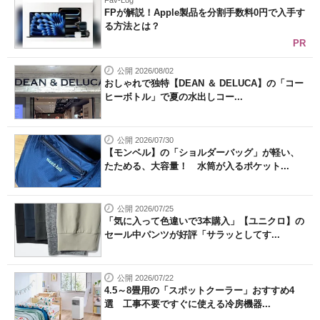
Fav-Log
FPが解説！Apple製品を分割手数料0円で入手す
る方法とは？
PR
公開 2026/08/02
おしゃれで独特【DEAN ＆ DELUCA】の「コー
ヒーボトル」で夏の水出しコー...
公開 2026/07/30
【モンベル】の「ショルダーバッグ」が軽い、
たためる、大容量！ 水筒が入るポケット...
公開 2026/07/25
「気に入って色違いで3本購入」【ユニクロ】の
セール中パンツが好評「サラッとしてす...
公開 2026/07/22
4.5～8畳用の「スポットクーラー」おすすめ4
選 工事不要ですぐに使える冷房機器...