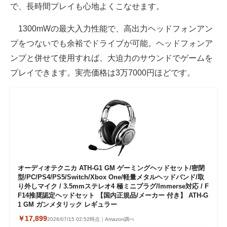
で、長時間プレイも心地よくこなせます。
1300mWの最大入力性能で、高出力ヘッドフォンアン
プをつないでも余裕でドライブが可能。ヘッドフォンア
ンプと併せて使用すれば、大迫力のサウンドでゲームを
プレイできます。実売価格は3万7000円ほどです。
オーディオテクニカ ATH-G1 GM ゲーミングヘッドセット/密閉
型/PC/PS4/PS5/Switch/Xbox One/軽量メタルヘッドバンド/取
り外しマイク / 3.5mmステレオ4 極ミニプラグ/Immerse対応 / F
F14推奨認定ヘッドセット 【国内正規品/メーカー 付き】 ATH-G
1 GM ガンメタリック ‎レギュラー
￥17,899
2026/07/15 02:52時点｜Amazon調べ