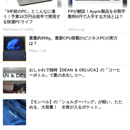
「5年前のPC」とこんなに違
FPが解説！Apple製品を分割手
う！予算10万円台前半で実現す
数料0円で入手する方法とは？
る快適PCライフ
PR(ITmedia PC USER)
PR(Fav-Log)
重量約999g、最新CPU搭載のビジネスPCの実力
は？
PR(ねとらぼ)
おしゃれで独特【DEAN ＆ DELUCA】の「コーヒ
ーボトル」で夏の水出しコー...
【モンベル】の「ショルダーバッグ」が軽い、たた
める、大容量！ 水筒が入るポケット...