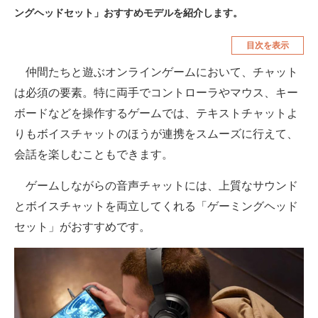
ングヘッドセット」おすすめモデルを紹介します。
空調・季節家電
美容・コスメ
目次を表示
腕時計
車・バイク
仲間たちと遊ぶオンラインゲームにおいて、チャット
釣り具・釣り用品
食品・飲料・お酒
は必須の要素。特に両手でコントローラやマウス、キー
食器・グラス・カトラリー
ボードなどを操作するゲームでは、テキストチャットよ
りもボイスチャットのほうが連携をスムーズに行えて、
メディア
会話を楽しむこともできます。
注目記事を集めた総合ページ
ゲームしながらの音声チャットには、上質なサウンド
ITの今と未来を見通す
とボイスチャットを両立してくれる「ゲーミングヘッド
スマホと通信の最新トレンド
セット」がおすすめです。
進化するPCとデバイスの未来
好きが集まる 比べて選べる
ビジネスと働き方のヒント