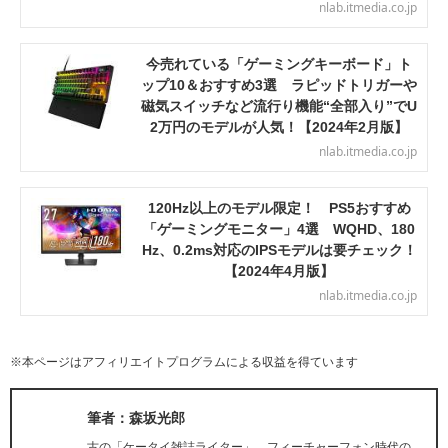
nlab.itmedia.co.jp
今売れている「ゲーミングキーボード」ト
ップ10＆おすすめ3選 ラピッドトリガーや
磁気スイッチなど流行り機能“全部入り”でU
2万円のモデルが人気！【2024年2月版】
nlab.itmedia.co.jp
120Hz以上のモデル限定！ PS5おすすめ
「ゲーミングモニター」4選 WQHD、180
Hz、0.2ms対応のIPSモデルは要チェック！
【2024年4月版】
nlab.itmedia.co.jp
※本ページはアフィリエイトプログラムによる収益を得ています
筆者：森坂光郎
古の「ケータイ雑誌ライター」。フィーチャーフォン時代の