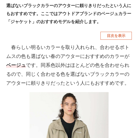
選ばないブラックカラーのアウターに頼りきりだったという人に
空調・季節家電
美容・コスメ
もおすすめです。ここではアウトドアブランドのベージュカラー
腕時計
車・バイク
「ジャケット」のおすすめモデルを紹介します。
釣り具・釣り用品
食品・飲料・お酒
目次を表示
食器・グラス・カトラリー
春らしい明るいカラーを取り入れられ、合わせるボト
ムスの色も選ばない春のアウターにおすすめのカラーが
メディア
ベージュ
です。同系色以外はほとんどの色を合わせられ
注目記事を集めた総合ページ
るので、同じく合わせる色を選ばないブラックカラーの
アウターに頼りきりだったという人にもおすすめです。
ITの今と未来を見通す
スマホと通信の最新トレンド
進化するPCとデバイスの未来
好きが集まる 比べて選べる
ビジネスと働き方のヒント