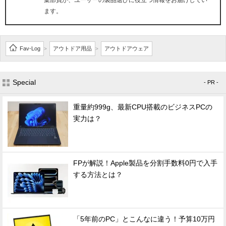
ます。
Fav-Log
アウトドア用品
アウトドアウェア
>
>
Special
- PR -
重量約999g、最新CPU搭載のビジネスPCの
実力は？
FPが解説！Apple製品を分割手数料0円で入手
する方法とは？
「5年前のPC」とこんなに違う！予算10万円