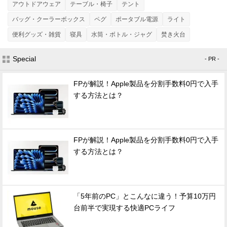
アウトドアウェア
テーブル・椅子
テント
バッグ・クーラーボックス
ペグ
ポータブル電源
ライト
便利グッズ・雑貨
寝具
水筒・ボトル・ジャグ
焚き火台
Special
- PR -
FPが解説！Apple製品を分割手数料0円で入手
する方法とは？
FPが解説！Apple製品を分割手数料0円で入手
する方法とは？
「5年前のPC」とこんなに違う！予算10万円
台前半で実現する快適PCライフ