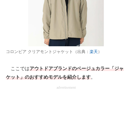
AI活用のいまが分かる
企業ITのトレンドを詳説
経営リーダーのコミュニティ
マーケ×ITの今がよく分かる
コロンビア クリアモントジャケット（出典：
楽天
）
ITエンジニア向け専門サイト
ここでは
アウトドアブランドのベージュカラー「ジャ
企業向けIT製品の総合サイト
ケット」のおすすめモデルを紹介します
。
advertisement
IT製品の技術・比較・事例
製造業のIT導入・活用を支援
モノづくり技術者専門サイト
エレクトロニクス専門サイト