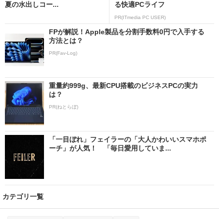
夏の水出しコー...
る快適PCライフ
PR(ITmedia PC USER)
FPが解説！Apple製品を分割手数料0円で入手する
方法とは？
PR(Fav-Log)
重量約999g、最新CPU搭載のビジネスPCの実力
は？
PR(ねとらぼ)
「一目ぼれ」フェイラーの「大人かわいいスマホポ
ーチ」が人気！ 「毎日愛用していま...
カテゴリ一覧