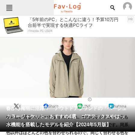
Fav-Logカテゴリー一覧
「5年前のPC」とこんなに違う！予算10万円
PR
台前半で実現する快適PCライフ
TOP
アウトドア用品
ITmedia PC USER
インテリア・収納
おもちゃ・ホビー
カメラ
キッチン家電
キッチン用品
ゲーム
コンテンツ・サービス
スイーツ・お菓子
スポーツ・レジャー
スマホ・携帯電話
パソコン・タブレット
ファッション
アウトドアウェア
2024/05/18 06:00（公開）
X
Share
LINE
hatena
ペット
春から梅雨に活躍！ アウトドアブランドの「ベージュ
家電
カラージャケット」おすすめ4選 ゴアテックスやはっ
春らしい明るいカラーを取り入れられ、合わせるボトムスの色も
工具・DIY
本・DVD・CD
水機能を搭載したモデルを紹介【2024年5月版】
選ばない春のアウターにおすすめのカラーがベージュです。同系
生活家電
生活用品
色以外はほとんどの色を合わせられるので、同じく合わせる色を