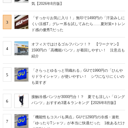
気【2026年8月版】
「すっかりお気に入り！」無印で1490円の「汗染みしに
3
くい涼感T」グレー系を試してみたら……夏対策×トレン
ド感の優秀Tだった
オフィスではけるゴルフパンツ！？ 【ワークマン】
4
1590円の「高機能パンツ」が着回しやすい！ 注意点も
紹介
「さらっとゆるっと羽織れる」GUで1990円の「ひんや
5
りドライシャツ」が使いやすい！ シワになりにくいの
も楽すぎ
接触冷感パンツが3000円台！？ 夏でも涼しい「ロング
6
パンツ」おすすめ3選＆ランキング【2026年8月版】
「機能性もコスパも満点」GUで1290円の冷感・速乾
7
「ゆったりTシャツ」が本当に快適だった 1枚あるだけ