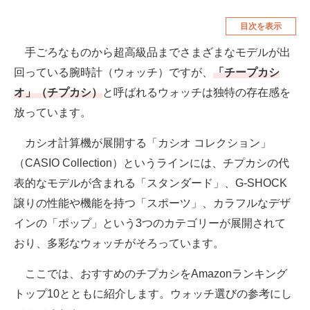
空調・季節家電
美容・コスメ
目次を表示
腕時計
車・バイク
手ごろなものから超高級品までさまざまなモデルが出
回っている腕時計（ウォッチ）ですが、
「チープカシ
釣り具・釣り用品
食品・飲料・お酒
オ」（チプカシ）
と呼ばれるウォッチは独特の存在感を
食器・グラス・カトラリー
放っています。
メディア
カシオ計算機が展開する「カシオ コレクション」
注目記事を集めた総合ページ
（CASIO Collection）というラインには、チプカシの代
表的なモデルが含まれる「スタンダード」、G-SHOCK
ITの今と未来を見通す
譲りの性能や機能を持つ「スポーツ」、カラフルなデザ
スマホと通信の最新トレンド
インの「ポップ」という3つのカテゴリーが展開されて
おり、多彩なウォッチがそろっています。
進化するPCとデバイスの未来
ここでは、おすすめのチプカシをAmazonランキング
好きが集まる 比べて選べる
トップ10とともに紹介します。ウォッチ選びの参考にし
ビジネスと働き方のヒント