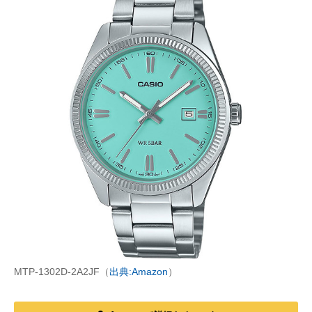
MTP-1302D-2A2JF（
出典:Amazon
）