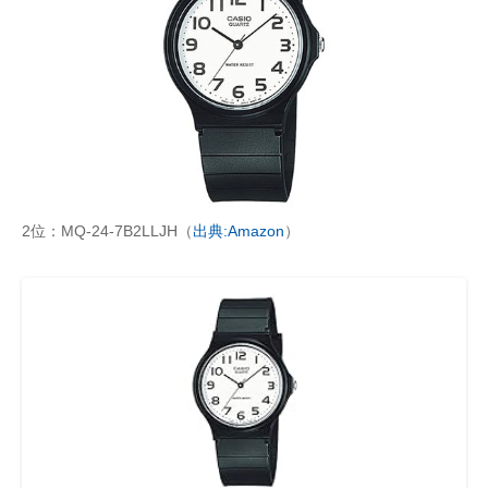
2位：MQ-24-7B2LLJH（
出典:Amazon
）