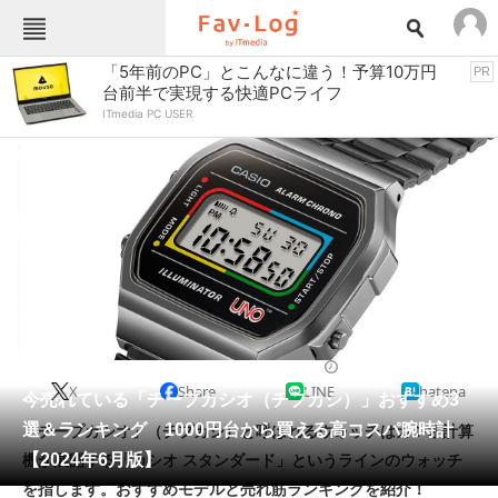
Fav-Logカテゴリー一覧
「5年前のPC」とこんなに違う！予算10万円
PR
台前半で実現する快適PCライフ
TOP
アウトドア用品
ITmedia PC USER
インテリア・収納
おもちゃ・ホビー
カメラ
キッチン家電
キッチン用品
ゲーム
コンテンツ・サービス
スイーツ・お菓子
スポーツ・レジャー
スマホ・携帯電話
パソコン・タブレット
ファッション
カジュアルウォッチ
2024/06/11 16:45（公開）
X
Share
LINE
hatena
ペット
今売れている「チープカシオ（チプカシ）」おすすめ3
家電
選＆ランキング 1000円台から買える高コスパ腕時計
「チープカシオ」（チプカシ）と呼ばれるウォッチはカシオ計算
工具・DIY
本・DVD・CD
【2024年6月版】
機が展開する「カシオ スタンダード」というラインのウォッチ
生活家電
生活用品
を指します。おすすめモデルと売れ筋ランキングを紹介！