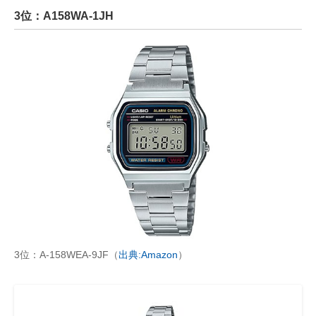
3位：A158WA-1JH
3位：A-158WEA-9JF（
出典:Amazon
）