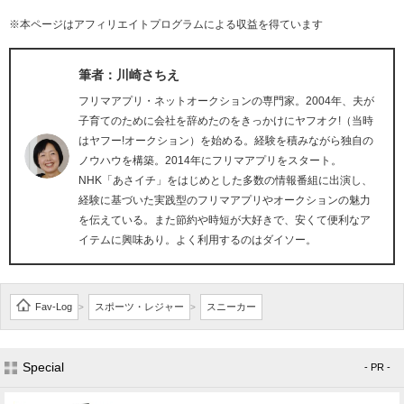
※本ページはアフィリエイトプログラムによる収益を得ています
筆者：川崎さちえ
フリマアプリ・ネットオークションの専門家。2004年、夫が
子育てのために会社を辞めたのをきっかけにヤフオク!（当時
はヤフー!オークション）を始める。経験を積みながら独自の
ノウハウを構築。2014年にフリマアプリをスタート。
NHK「あさイチ」をはじめとした多数の情報番組に出演し、
経験に基づいた実践型のフリマアプリやオークションの魅力
を伝えている。また節約や時短が大好きで、安くて便利なア
イテムに興味あり。よく利用するのはダイソー。
Fav-Log
スポーツ・レジャー
スニーカー
>
>
Special
- PR -