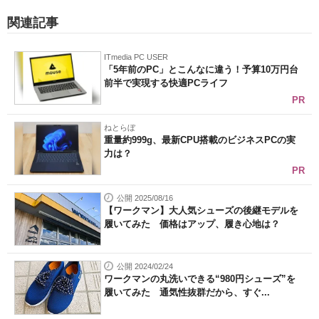
関連記事
ITmedia PC USER
「5年前のPC」とこんなに違う！予算10万円台
前半で実現する快適PCライフ
PR
ねとらぼ
重量約999g、最新CPU搭載のビジネスPCの実
力は？
PR
公開 2025/08/16
【ワークマン】大人気シューズの後継モデルを
履いてみた 価格はアップ、履き心地は？
公開 2024/02/24
ワークマンの丸洗いできる“980円シューズ”を
履いてみた 通気性抜群だから、すぐ...