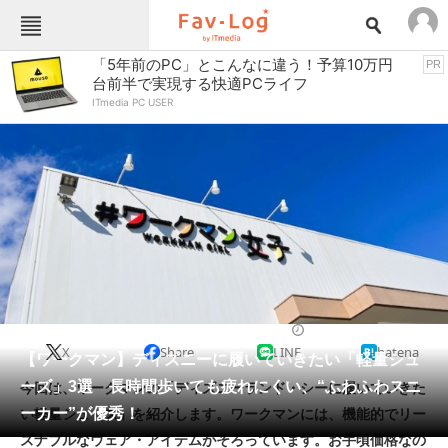
Fav-Logカテゴリー一覧
「5年前のPC」とこんなに違う！予算10万円
PR
台前半で実現する快適PCライフ
TOP
アウトドア用品
ITmedia PC USER
インテリア・収納
おもちゃ・ホビー
カメラ
キッチン家電
キッチン用品
ゲーム
コンテンツ・サービス
スイーツ・お菓子
スポーツ・レジャー
スマホ・携帯電話
パソコン・タブレット
ファッション
スニーカー
2024/06/21 09:00（公開）
X
Share
LINE
hatena
ペット
【ワークマン】ディズニーに履いていきたい「軽量シュ
家電
ーズ」3選 長時間歩いても疲れにくい、“ふわふわスニ
今回は、ワークマンの「ディズニーランド・シーに履いていきた
工具・DIY
本・DVD・CD
ーカー”が優秀！
い軽量シューズ」を紹介します。ワークマンには、機能的でリー
生活家電
生活用品
ズナブルなウェア・アイテムがそろっています。お手頃価格なの