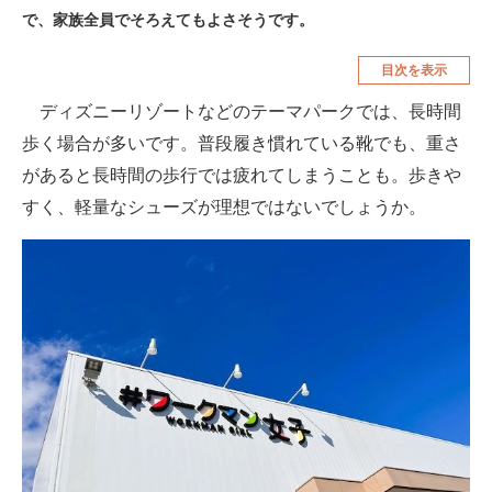
で、家族全員でそろえてもよさそうです。
空調・季節家電
美容・コスメ
目次を表示
腕時計
車・バイク
ディズニーリゾートなどのテーマパークでは、長時間
釣り具・釣り用品
食品・飲料・お酒
歩く場合が多いです。普段履き慣れている靴でも、重さ
食器・グラス・カトラリー
があると長時間の歩行では疲れてしまうことも。歩きや
すく、軽量なシューズが理想ではないでしょうか。
メディア
注目記事を集めた総合ページ
ITの今と未来を見通す
スマホと通信の最新トレンド
進化するPCとデバイスの未来
好きが集まる 比べて選べる
ビジネスと働き方のヒント