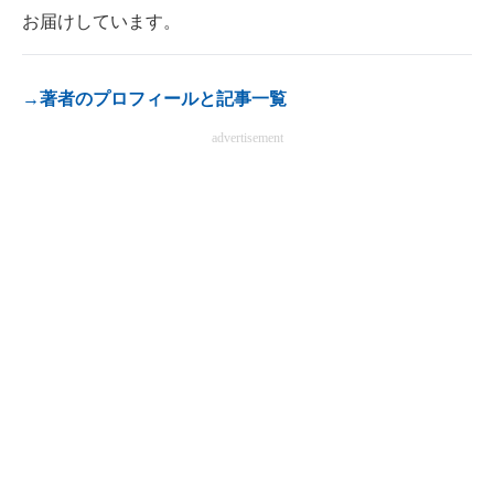
お届けしています。
電子設計の基本と応用
エネルギーの専門メディア
→著者のプロフィールと記事一覧
建設×テクノロジーの最前線
advertisement
ちょっと気になるネットの話題