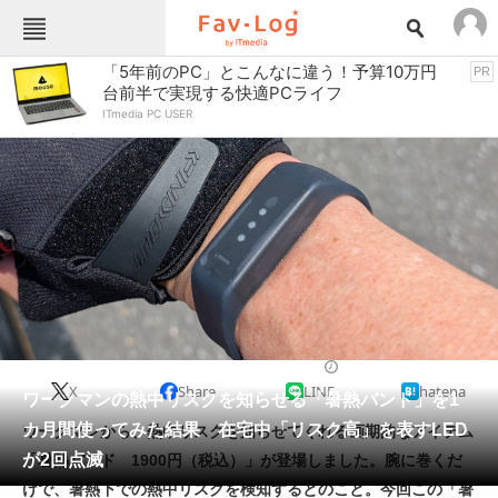
Fav-Logカテゴリー一覧
「5年前のPC」とこんなに違う！予算10万円
PR
台前半で実現する快適PCライフ
TOP
アウトドア用品
ITmedia PC USER
インテリア・収納
おもちゃ・ホビー
カメラ
キッチン家電
キッチン用品
ゲーム
コンテンツ・サービス
スイーツ・お菓子
スポーツ・レジャー
スマホ・携帯電話
パソコン・タブレット
ファッション
便利グッズ・雑貨
2024/07/02 15:00（公開）
X
Share
LINE
hatena
ペット
ワークマンの熱中リスクを知らせる「暑熱バンド」を1
家電
カ月間使ってみた結果 在宅中「リスク高」を表すLED
ワークマンから、熱中リスクを知らせてくれる画期的なアイテム
工具・DIY
本・DVD・CD
が2回点滅
「暑熱バンド 1900円（税込）」が登場しました。腕に巻くだ
生活家電
生活用品
けで、暑熱下での熱中リスクを検知するとのこと。今回この「暑