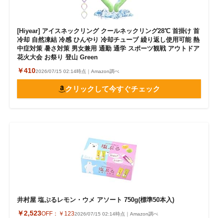
[Hiyear] アイスネックリング クールネックリング28℃ 首掛け 首
冷却 自然凍結 冷感 ひんやり 冷却チューブ 繰り返し使用可能 熱
中症対策 暑さ対策 男女兼用 通勤 通学 スポーツ観戦 アウトドア
花火大会 お祭り 登山 Green
￥410
2026/07/15 02:14時点｜Amazon調べ
クリックして今すぐチェック
井村屋 塩ぷるレモン・ウメ アソート 750g(標準50本入)
￥2,523
OFF：
￥123
2026/07/15 02:14時点｜Amazon調べ