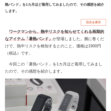
熱バンド」を1カ月ほど着用してみましたので、その感想を紹介
空調・季節家電
美容・コスメ
します。
腕時計
車・バイク
目次を表示
釣り具・釣り用品
食品・飲料・お酒
ワークマンから、熱中リスクを知らせてくれる画期的
食器・グラス・カトラリー
なアイテム「暑熱バンド」
が登場しました。腕に巻くだ
けで、熱中リスクを検知するとのこと。価格は1900円
メディア
（税込）です。
注目記事を集めた総合ページ
今回この「暑熱バンド」を1カ月ほど着用してみまし
ITの今と未来を見通す
たので、その感想を紹介します。
スマホと通信の最新トレンド
進化するPCとデバイスの未来
好きが集まる 比べて選べる
ビジネスと働き方のヒント