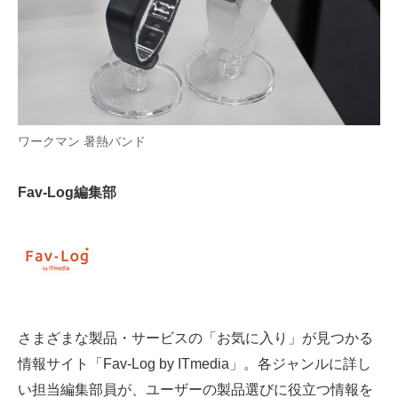
AI活用のいまが分かる
企業ITのトレンドを詳説
経営リーダーのコミュニティ
ワークマン 暑熱バンド
マーケ×ITの今がよく分かる
ITエンジニア向け専門サイト
Fav-Log編集部
企業向けIT製品の総合サイト
IT製品の技術・比較・事例
製造業のIT導入・活用を支援
さまざまな製品・サービスの「お気に入り」が見つかる
モノづくり技術者専門サイト
情報サイト「Fav-Log by ITmedia」。各ジャンルに詳し
エレクトロニクス専門サイト
い担当編集部員が、ユーザーの製品選びに役立つ情報を