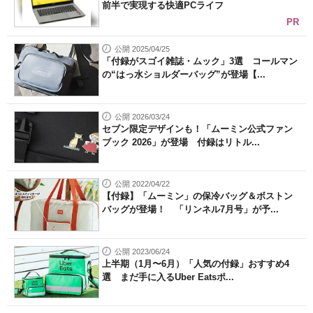
前半で実現する快適PCライフ
PR
公開 2025/04/25
「付録がスゴイ雑誌・ムック」3選 コールマン
の“はっ水ショルダーバッグ”が登場【...
公開 2026/03/24
セブン限定デザインも！「ムーミン公式ファン
ブック 2026」が登場 付録はリトル...
公開 2022/04/22
【付録】「ムーミン」の保冷バッグ＆ボストン
バッグが登場！ 「リンネル7月号」が予...
公開 2023/06/24
上半期（1月〜6月）「人気の付録」おすすめ4
選 まだ手に入るUber Eatsポ...