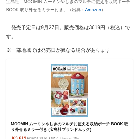
宝島社「MOOMIN ムーミンやしきのマルチに使える収納ポーチ
BOOK 取り外せるミラー付き」（出典：
Amazon
）
AI活用のいまが分かる
企業ITのトレンドを詳説
発売予定日は9月27日。販売価格は3619円（税込）で
す。
経営リーダーのコミュニティ
※一部地域では発売日が異なる場合があります
マーケ×ITの今がよく分かる
ITエンジニア向け専門サイト
企業向けIT製品の総合サイト
IT製品の技術・比較・事例
製造業のIT導入・活用を支援
モノづくり技術者専門サイト
MOOMIN ムーミンやしきのマルチに使える収納ポーチ BOOK 取
り外せるミラー付き (宝島社ブランドムック)
エレクトロニクス専門サイト
￥3,619
2026/07/15 01:32時点｜Amazon調べ