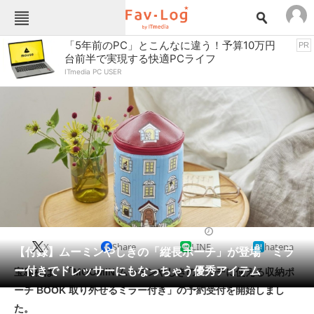
Fav-Logカテゴリー一覧
「5年前のPC」とこんなに違う！予算10万円
PR
台前半で実現する快適PCライフ
TOP
アウトドア用品
ITmedia PC USER
インテリア・収納
おもちゃ・ホビー
カメラ
キッチン家電
キッチン用品
ゲーム
コンテンツ・サービス
スイーツ・お菓子
スポーツ・レジャー
スマホ・携帯電話
パソコン・タブレット
ファッション
雑誌・ムック
2024/08/31 10:00（公開）
X
Share
LINE
hatena
ペット
【付録】ムーミンやしきの「縦長ポーチ」が登場 ミラ
家電
ー付きでドレッサーにもなっちゃう優秀アイテム
宝島社は、「MOOMIN ムーミンやしきのマルチに使える収納ポ
工具・DIY
本・DVD・CD
ーチ BOOK 取り外せるミラー付き」の予約受付を開始しまし
生活家電
生活用品
た。