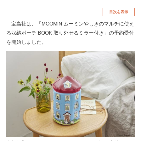
空調・季節家電
美容・コスメ
目次を表示
腕時計
車・バイク
宝島社は、「MOOMIN ムーミンやしきのマルチに使え
る収納ポーチ BOOK 取り外せるミラー付き」の予約受付
釣り具・釣り用品
食品・飲料・お酒
を開始しました。
食器・グラス・カトラリー
メディア
注目記事を集めた総合ページ
ITの今と未来を見通す
スマホと通信の最新トレンド
進化するPCとデバイスの未来
好きが集まる 比べて選べる
ビジネスと働き方のヒント