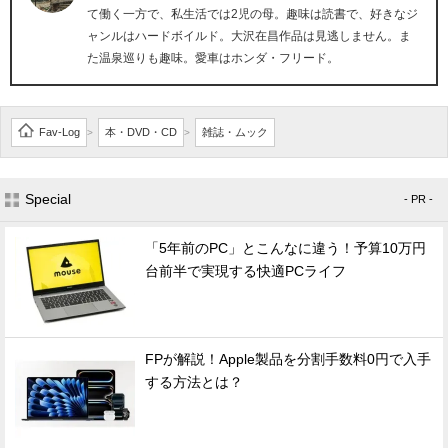
て働く一方で、私生活では2児の母。趣味は読書で、好きなジ
ャンルはハードボイルド。大沢在昌作品は見逃しません。ま
た温泉巡りも趣味。愛車はホンダ・フリード。
Fav-Log
本・DVD・CD
雑誌・ムック
>
>
Special
- PR -
「5年前のPC」とこんなに違う！予算10万円
台前半で実現する快適PCライフ
FPが解説！Apple製品を分割手数料0円で入手
する方法とは？