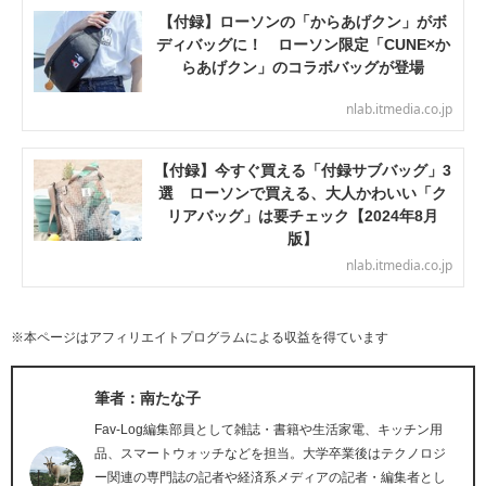
【付録】ローソンの「からあげクン」がボ
ディバッグに！ ローソン限定「CUNE×か
らあげクン」のコラボバッグが登場
nlab.itmedia.co.jp
【付録】今すぐ買える「付録サブバッグ」3
選 ローソンで買える、大人かわいい「ク
リアバッグ」は要チェック【2024年8月
版】
nlab.itmedia.co.jp
※本ページはアフィリエイトプログラムによる収益を得ています
筆者：南たな子
Fav-Log編集部員として雑誌・書籍や生活家電、キッチン用
品、スマートウォッチなどを担当。大学卒業後はテクノロジ
ー関連の専門誌の記者や経済系メディアの記者・編集者とし