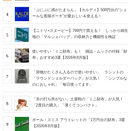
「ぷにぷに感がたまらん」【カルディ】500円台の“シュ
4
ールな黒猫ポーチ”が愛おしい＆使える！
【ニトリ×スヌーピー】799円で買える！ しっかり綿生
5
地の「マルシェバッグ」の収納力と機能性を検証
使いやすい「ミニ財布」も！ 雑誌・ムックの付録「財
6
布」おすすめ3選【2026年8月版】
「荷物がたくさん入るので使いやすい」 ラシットの
7
「ラウンドショルダーバッグ」が人気！ 「シンプルな
のにおしゃれ」「毎日使ってます」
「非の打ち所がない」土屋鞄の「ミニ財布」が人気！
8
「2度目の購入」「薄くてコンパクト」
ポール・スミス アウトレットの「1万円台の財布」3選
9
【2026年8月版】