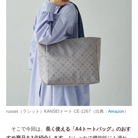
AI活用のいまが分かる
企業ITのトレンドを詳説
経営リーダーのコミュニティ
マーケ×ITの今がよく分かる
ITエンジニア向け専門サイト
企業向けIT製品の総合サイト
IT製品の技術・比較・事例
製造業のIT導入・活用を支援
russet（ラシット）KANSEIトート CE-1267（出典：
Amazon
）
モノづくり技術者専門サイト
そこで今回は、
長く使える「A4トートバッグ」のおす
エレクトロニクス専門サイト
すめ商品を3点紹介します。
おしゃれで機能性にも優れ