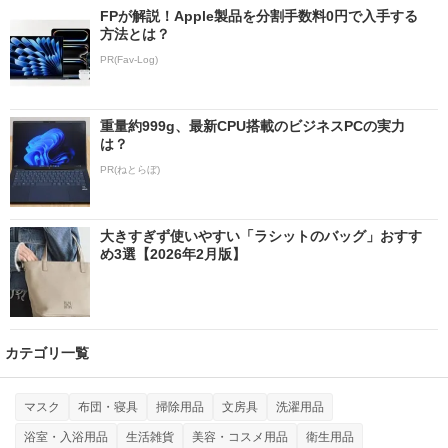
FPが解説！Apple製品を分割手数料0円で入手する
方法とは？
PR(Fav-Log)
重量約999g、最新CPU搭載のビジネスPCの実力
は？
PR(ねとらぼ)
大きすぎず使いやすい「ラシットのバッグ」おすす
め3選【2026年2月版】
カテゴリ一覧
マスク
布団・寝具
掃除用品
文房具
洗濯用品
浴室・入浴用品
生活雑貨
美容・コスメ用品
衛生用品