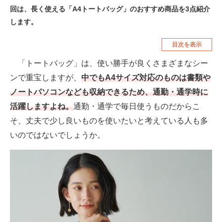
回は、長く使える「A4トートバッグ」のおすすめ商品を3点紹介
空調・季節家電
美容・コスメ
します。
腕時計
車・バイク
目次を表示
釣り具・釣り用品
食品・飲料・お酒
「トートバッグ」は、使い勝手が良くさまざまなシー
食器・グラス・カトラリー
ンで重宝しますが、
中でもA4サイズ対応のものは書類や
ノートパソコンなども収納できるため、通勤・通学時に
メディア
活躍しますよね。
通勤・通学で毎日使うものだからこ
注目記事を集めた総合ページ
そ、丈夫で少し良いものを使いたいと考えている人も多
いのではないでしょうか。
ITの今と未来を見通す
スマホと通信の最新トレンド
進化するPCとデバイスの未来
好きが集まる 比べて選べる
ビジネスと働き方のヒント