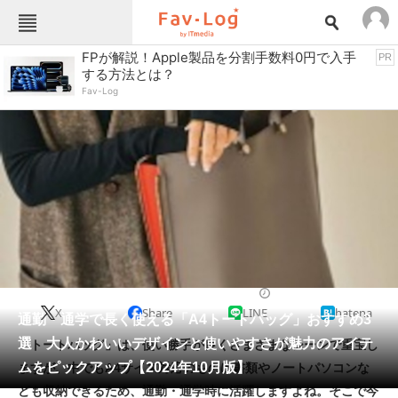
Fav-Logカテゴリー一覧
FPが解説！Apple製品を分割手数料0円で入手
PR
する方法とは？
TOP
アウトドア用品
Fav-Log
インテリア・収納
おもちゃ・ホビー
カメラ
キッチン家電
キッチン用品
ゲーム
コンテンツ・サービス
スイーツ・お菓子
スポーツ・レジャー
スマホ・携帯電話
パソコン・タブレット
ファッション
生活雑貨
2024/10/16 17:15（公開）
X
Share
LINE
hatena
ペット
通勤・通学で長く使える「A4トートバッグ」おすすめ3
家電
選 大人かわいいデザインと使いやすさが魅力のアイテ
「トートバッグ」は、使い勝手が良くさまざまなシーンで重宝し
工具・DIY
本・DVD・CD
ムをピックアップ【2024年10月版】
ますが、中でもA4サイズ対応のものは書類やノートパソコンな
生活家電
生活用品
ども収納できるため、通勤・通学時に活躍しますよね。そこで今