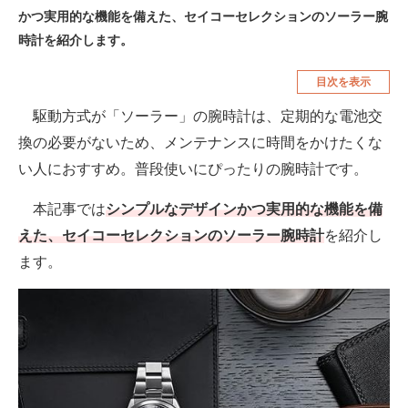
かつ実用的な機能を備えた、セイコーセレクションのソーラー腕
空調・季節家電
美容・コスメ
時計を紹介します。
腕時計
車・バイク
目次を表示
釣り具・釣り用品
食品・飲料・お酒
駆動方式が「ソーラー」の腕時計は、定期的な電池交
食器・グラス・カトラリー
換の必要がないため、メンテナンスに時間をかけたくな
い人におすすめ。普段使いにぴったりの腕時計です。
メディア
本記事では
シンプルなデザインかつ実用的な機能を備
注目記事を集めた総合ページ
えた、セイコーセレクションのソーラー腕時計
を紹介し
ITの今と未来を見通す
ます。
スマホと通信の最新トレンド
進化するPCとデバイスの未来
好きが集まる 比べて選べる
ビジネスと働き方のヒント