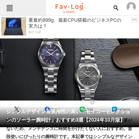
Fav-Logカテゴリー一覧
重量約999g、最新CPU搭載のビジネスPCの
PR
実力は？
TOP
アウトドア用品
ねとらぼ
インテリア・収納
おもちゃ・ホビー
カメラ
キッチン家電
キッチン用品
ゲーム
コンテンツ・サービス
スイーツ・お菓子
スポーツ・レジャー
スマホ・携帯電話
パソコン・タブレット
ファッション
カジュアルウォッチ
2024/10/27 12:30（公開）
X
Share
LINE
hatena
ペット
シンプルデザイン＆実用性の高い「セイコーセレクショ
家電
ンのソーラー腕時計」おすすめ3選【2024年10月版】
駆動方式が「ソーラー」の腕時計は、定期的な電池交換の必要が
工具・DIY
本・DVD・CD
ないため、メンテナンスに時間をかけたくない人におすすめ。普
生活家電
生活用品
段使いにぴったりの腕時計です。本記事ではシンプルなデザイン