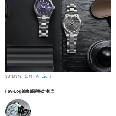
AI活用のいまが分かる
企業ITのトレンドを詳説
経営リーダーのコミュニティ
マーケ×ITの今がよく分かる
ITエンジニア向け専門サイト
企業向けIT製品の総合サイト
SBTM349（出典：
Amazon
）
IT製品の技術・比較・事例
製造業のIT導入・活用を支援
Fav-Log編集部腕時計担当
モノづくり技術者専門サイト
エレクトロニクス専門サイト