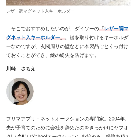
レザー調マグネット入キーホルダー
AI活用のいまが分かる
企業ITのトレンドを詳説
そこでおすすめしたいのが、ダイソーの
「
レザー調マ
グネット入キーホルダー
」
。鍵を取り付けるキーホルダ
経営リーダーのコミュニティ
ーなのですが、玄関周りの壁などに本製品ごとくっ付け
マーケ×ITの今がよく分かる
ておくことができ、鍵の紛失を防げます。
ITエンジニア向け専門サイト
川崎 さちえ
企業向けIT製品の総合サイト
IT製品の技術・比較・事例
製造業のIT導入・活用を支援
モノづくり技術者専門サイト
フリマアプリ・ネットオークションの専門家。2004年、
夫が子育てのために会社を辞めたのをきっかけにヤフオ
エレクトロニクス専門サイト
ク!（当時はYahoo!オークション）を始める。経験を積み