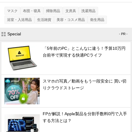
マスク
布団・寝具
掃除用品
文房具
洗濯用品
浴室・入浴用品
生活雑貨
美容・コスメ用品
衛生用品
Special
- PR -
「5年前のPC」とこんなに違う！予算10万円
台前半で実現する快適PCライフ
スマホの写真／動画をもう一段安全に 買い切
りクラウドストレージ
FPが解説！Apple製品を分割手数料0円で入手
する方法とは？