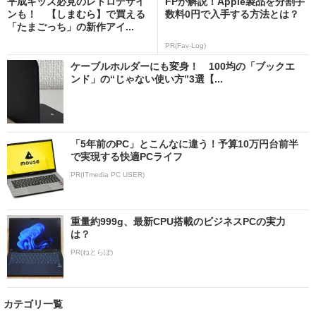
平成キッズ必見のレトロデザイ
FPが解説！Apple製品を分割手
ンも！ 【しまむら】で買える
数料0円で入手する方法とは？
「たまごっち」の新作アイ...
PR(Fav-Log)
ケーブルホルダーにも変身！ 100均の「ブックエ
ンド」の“じゃない使い方”3選【...
「5年前のPC」とこんなに違う！予算10万円台前半
で実現する快適PCライフ
PR(ITmedia PC USER)
重量約999g、最新CPU搭載のビジネスPCの実力
は？
PR(ねとらぼ)
カテゴリ一覧