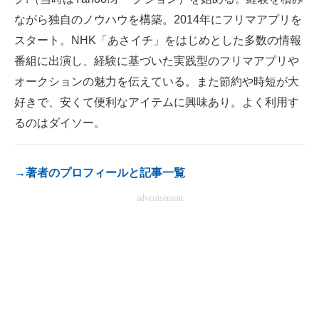
電子設計の基本と応用
ながら独自のノウハウを構築。2014年にフリマアプリを
スタート。NHK「あさイチ」をはじめとした多数の情報
エネルギーの専門メディア
番組に出演し、経験に基づいた実践型のフリマアプリや
建設×テクノロジーの最前線
オークションの魅力を伝えている。また節約や時短が大
好きで、安くて便利なアイテムに興味あり。よく利用す
ちょっと気になるネットの話題
るのはダイソー。
→著者のプロフィールと記事一覧
advertisement