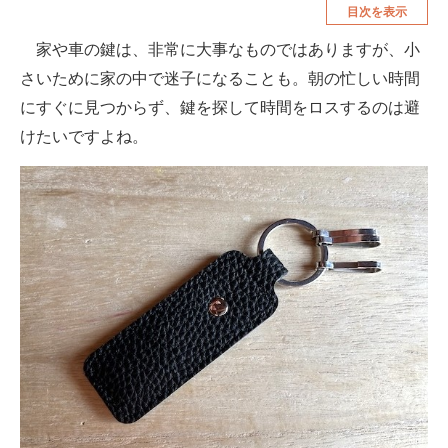
目次を表示
空調・季節家電
美容・コスメ
家や車の鍵は、非常に大事なものではありますが、小
腕時計
車・バイク
さいために家の中で迷子になることも。朝の忙しい時間
釣り具・釣り用品
食品・飲料・お酒
にすぐに見つからず、鍵を探して時間をロスするのは避
けたいですよね。
食器・グラス・カトラリー
メディア
注目記事を集めた総合ページ
ITの今と未来を見通す
スマホと通信の最新トレンド
進化するPCとデバイスの未来
好きが集まる 比べて選べる
ビジネスと働き方のヒント