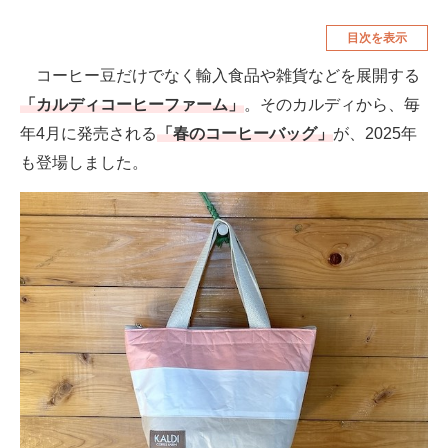
空調・季節家電
美容・コスメ
目次を表示
腕時計
車・バイク
コーヒー豆だけでなく輸入食品や雑貨などを展開する
「カルディコーヒーファーム」
。そのカルディから、毎
釣り具・釣り用品
食品・飲料・お酒
年4月に発売される
「春のコーヒーバッグ」
が、2025年
食器・グラス・カトラリー
も登場しました。
メディア
注目記事を集めた総合ページ
ITの今と未来を見通す
スマホと通信の最新トレンド
進化するPCとデバイスの未来
好きが集まる 比べて選べる
ビジネスと働き方のヒント