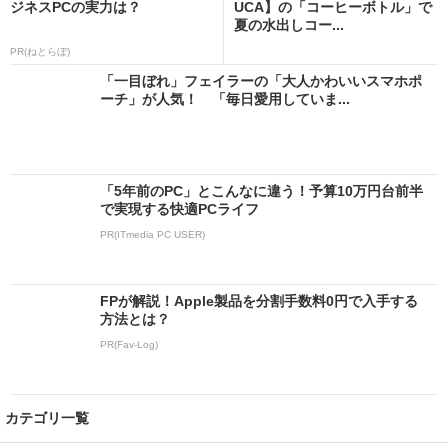
ジネスPCの実力は？
UCA】の「コーヒーボトル」で
夏の水出しコー...
PR(ねとらぼ)
「一目ぼれ」フェイラーの「大人かわいいスマホポ
ーチ」が人気！ 「毎日愛用していま...
「5年前のPC」とこんなに違う！予算10万円台前半
で実現する快適PCライフ
PR(ITmedia PC USER)
FPが解説！Apple製品を分割手数料0円で入手する
方法とは？
PR(Fav-Log)
カテゴリ一覧