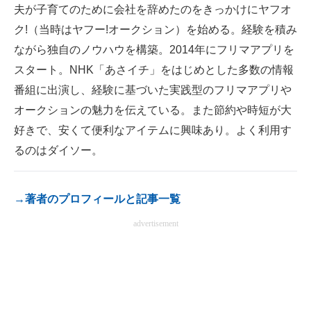
夫が子育てのために会社を辞めたのをきっかけにヤフオ
電子設計の基本と応用
ク!（当時はヤフー!オークション）を始める。経験を積み
エネルギーの専門メディア
ながら独自のノウハウを構築。2014年にフリマアプリを
スタート。NHK「あさイチ」をはじめとした多数の情報
建設×テクノロジーの最前線
番組に出演し、経験に基づいた実践型のフリマアプリや
ちょっと気になるネットの話題
オークションの魅力を伝えている。また節約や時短が大
好きで、安くて便利なアイテムに興味あり。よく利用す
るのはダイソー。
→著者のプロフィールと記事一覧
advertisement