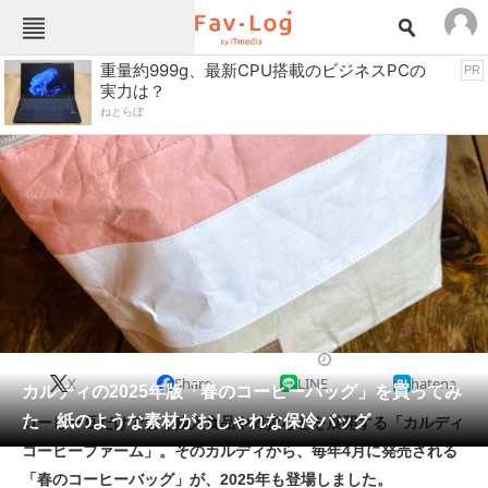
Fav-Logカテゴリー一覧
重量約999g、最新CPU搭載のビジネスPCの
PR
実力は？
TOP
アウトドア用品
ねとらぼ
インテリア・収納
おもちゃ・ホビー
カメラ
キッチン家電
キッチン用品
ゲーム
コンテンツ・サービス
スイーツ・お菓子
スポーツ・レジャー
スマホ・携帯電話
パソコン・タブレット
ファッション
収納用品
2025/04/17 16:23（公開）
X
Share
LINE
hatena
ペット
カルディの2025年版「春のコーヒーバッグ」を買ってみ
家電
た 紙のような素材がおしゃれな保冷バッグ
コーヒー豆だけでなく輸入食品や雑貨などを展開する「カルディ
工具・DIY
本・DVD・CD
コーヒーファーム」。そのカルディから、毎年4月に発売される
生活家電
生活用品
「春のコーヒーバッグ」が、2025年も登場しました。