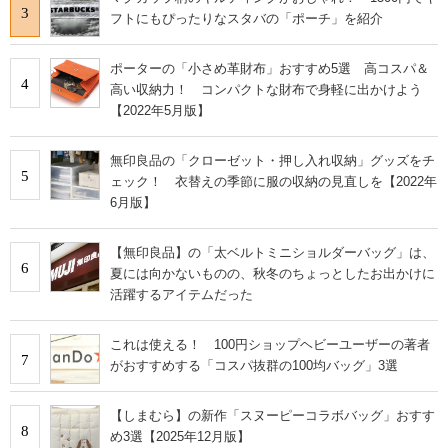
3
フトにもぴったりなスタバの「ポーチ」を紹介
ポーターの「小さめ革財布」おすすめ5選 高コスパ＆
4
高い収納力！ コンパクトな財布で身軽に出かけよう
【2022年5月版】
無印良品の「クローゼット・押し入れ収納」グッズをチ
5
ェック！ 衣替えの季節に服の収納の見直しを【2022年
6月版】
【無印良品】の「太ベルトミニショルダーバッグ」は、
6
夏には向かないものの、秋冬のちょっとしたお出かけに
活躍するアイテムだった
これは使える！ 100円ショップヘビーユーザーの著者
7
がおすすめする「コスパ抜群の100均バッグ」3選
【しまむら】の新作「スヌーピーコラボバッグ」おすす
8
め3選【2025年12月版】