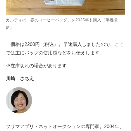
AI活用のいまが分かる
カルディの「春のコーヒーバッグ」を2025年も購入（筆者撮
企業ITのトレンドを詳説
影）
経営リーダーのコミュニティ
価格は2200円（税込）。早速購入しましたので、ここ
マーケ×ITの今がよく分かる
では主にバッグの使用感などをお伝えします。
ITエンジニア向け専門サイト
※在庫切れの場合があります
企業向けIT製品の総合サイト
川崎 さちえ
IT製品の技術・比較・事例
製造業のIT導入・活用を支援
モノづくり技術者専門サイト
エレクトロニクス専門サイト
フリマアプリ・ネットオークションの専門家。2004年、