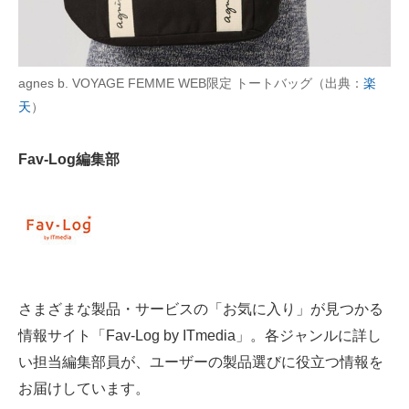
AI活用のいまが分かる
企業ITのトレンドを詳説
agnes b. VOYAGE FEMME WEB限定 トートバッグ（出典：
楽
天
）
経営リーダーのコミュニティ
マーケ×ITの今がよく分かる
Fav-Log編集部
ITエンジニア向け専門サイト
企業向けIT製品の総合サイト
IT製品の技術・比較・事例
さまざまな製品・サービスの「お気に入り」が見つかる
製造業のIT導入・活用を支援
情報サイト「Fav-Log by ITmedia」。各ジャンルに詳し
モノづくり技術者専門サイト
い担当編集部員が、ユーザーの製品選びに役立つ情報を
お届けしています。
エレクトロニクス専門サイト