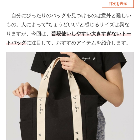
目次を表示
空調・季節家電
美容・コスメ
自分にぴったりのバッグを見つけるのは意外と難しい
腕時計
車・バイク
もの。人によって“ちょうどいい”と感じるサイズは異な
釣り具・釣り用品
食品・飲料・お酒
りますが、今回は、
普段使いしやすい大きすぎないトー
トバッグ
に注目して、おすすめアイテムを紹介します。
食器・グラス・カトラリー
メディア
注目記事を集めた総合ページ
ITの今と未来を見通す
スマホと通信の最新トレンド
進化するPCとデバイスの未来
好きが集まる 比べて選べる
ビジネスと働き方のヒント