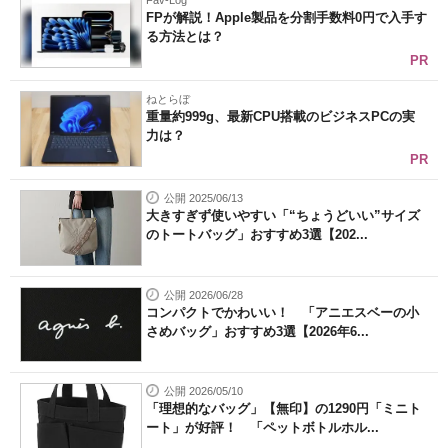
Fav-Log
FPが解説！Apple製品を分割手数料0円で入手す
る方法とは？
PR
ねとらぼ
重量約999g、最新CPU搭載のビジネスPCの実
力は？
PR
公開 2025/06/13
大きすぎず使いやすい「“ちょうどいい”サイズ
のトートバッグ」おすすめ3選【202...
公開 2026/06/28
コンパクトでかわいい！ 「アニエスベーの小
さめバッグ」おすすめ3選【2026年6...
公開 2026/05/10
「理想的なバッグ」【無印】の1290円「ミニト
ート」が好評！ 「ペットボトルホル...