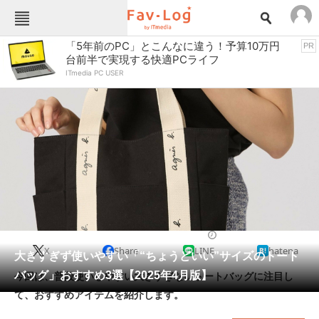
Fav-Logカテゴリー一覧
「5年前のPC」とこんなに違う！予算10万円
PR
台前半で実現する快適PCライフ
TOP
アウトドア用品
ITmedia PC USER
インテリア・収納
おもちゃ・ホビー
カメラ
キッチン家電
キッチン用品
ゲーム
コンテンツ・サービス
スイーツ・お菓子
スポーツ・レジャー
スマホ・携帯電話
パソコン・タブレット
ファッション
バッグ・クーラーボックス
2025/04/19 11:00（公開）
X
Share
LINE
hatena
ペット
大きすぎず使いやすい「“ちょうどいい”サイズのトート
家電
バッグ」おすすめ3選【2025年4月版】
今回は、普段使いしやすい大きすぎないトートバッグに注目し
工具・DIY
本・DVD・CD
て、おすすめアイテムを紹介します。
生活家電
生活用品