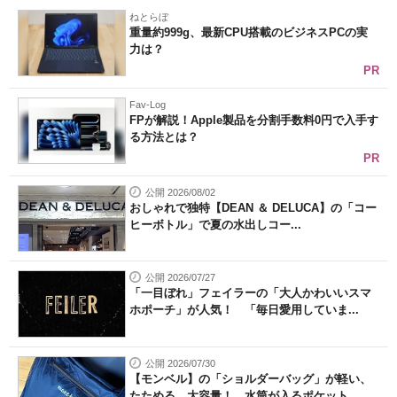
ねとらぼ
重量約999g、最新CPU搭載のビジネスPCの実
力は？
PR
Fav-Log
FPが解説！Apple製品を分割手数料0円で入手す
る方法とは？
PR
公開 2026/08/02
おしゃれで独特【DEAN ＆ DELUCA】の「コー
ヒーボトル」で夏の水出しコー...
公開 2026/07/27
「一目ぼれ」フェイラーの「大人かわいいスマ
ホポーチ」が人気！ 「毎日愛用していま...
公開 2026/07/30
【モンベル】の「ショルダーバッグ」が軽い、
たためる、大容量！ 水筒が入るポケット...