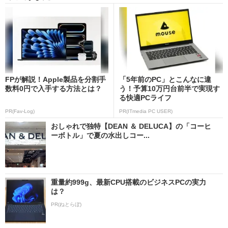
FPが解説！Apple製品を分割手
「5年前のPC」とこんなに違
数料0円で入手する方法とは？
う！予算10万円台前半で実現す
る快適PCライフ
PR(Fav-Log)
PR(ITmedia PC USER)
おしゃれで独特【DEAN ＆ DELUCA】の「コーヒ
ーボトル」で夏の水出しコー...
重量約999g、最新CPU搭載のビジネスPCの実力
は？
PR(ねとらぼ)