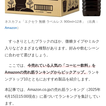
AI活用のいまが分かる
企業ITのトレンドを詳説
ネスカフェ「エクセラ 無糖 ラベルレス 900ml×12本」（出典：
Amazon
）
経営リーダーのコミュニティ
マーケ×ITの今がよく分かる
すっきりとしたブラックのほか、微糖タイプやミルク
入りなどさまざまな種類があります。好みや飲むシーン
ITエンジニア向け専門サイト
に合わせて選びましょう。
企業向けIT製品の総合サイト
ここでは、
今売れている人気の「コーヒー飲料」を
IT製品の技術・比較・事例
Amazonの売れ筋ランキングからピックアップ。
ランキ
ングトップ10とともにおすすめ製品を紹介します。
製造業のIT導入・活用を支援
本記事では、Amazon.co.jpの売れ筋ランキング（2025年
モノづくり技術者専門サイト
4月15日15:00現在）に基づいてランキングを集計してい
エレクトロニクス専門サイト
ます。