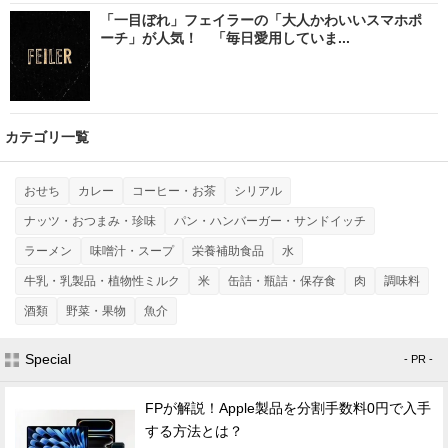
「一目ぼれ」フェイラーの「大人かわいいスマホポ
ーチ」が人気！ 「毎日愛用していま...
カテゴリ一覧
おせち
カレー
コーヒー・お茶
シリアル
ナッツ・おつまみ・珍味
パン・ハンバーガー・サンドイッチ
ラーメン
味噌汁・スープ
栄養補助食品
水
牛乳・乳製品・植物性ミルク
米
缶詰・瓶詰・保存食
肉
調味料
酒類
野菜・果物
魚介
Special
- PR -
FPが解説！Apple製品を分割手数料0円で入手
する方法とは？