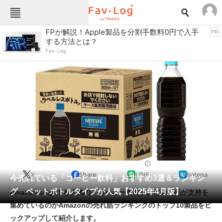
Fav-Logカテゴリー一覧
FPが解説！Apple製品を分割手数料0円で入手
PR
する方法とは？
TOP
アウトドア用品
Fav-Log
インテリア・収納
おもちゃ・ホビー
カメラ
キッチン家電
キッチン用品
ゲーム
コンテンツ・サービス
スイーツ・お菓子
スポーツ・レジャー
スマホ・携帯電話
パソコン・タブレット
ファッション
コーヒー・お茶
2025/04/25 11:50（公開）
X
Share
LINE
hatena
ペット
今売れている「コーヒー飲料」おすすめ3選＆ランキン
家電
グ ペットボトルタイプが人気【2025年4月版】
Amazon.co.jpでも人気の「コーヒー飲料」。どの製品が支持を
工具・DIY
本・DVD・CD
集めているのかAmazonの売れ筋ランキングのトップ10製品をピ
生活家電
生活用品
ックアップして紹介します。