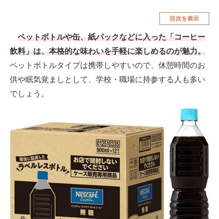
空調・季節家電
美容・コスメ
目次を表示
腕時計
車・バイク
ペットボトルや缶、紙パックなどに入った「コーヒー
飲料」は、本格的な味わいを手軽に楽しめるのが魅力。
釣り具・釣り用品
食品・飲料・お酒
ペットボトルタイプは携帯しやすいので、休憩時間のお
食器・グラス・カトラリー
供や眠気覚ましとして、学校・職場に持参する人も多い
でしょう。
メディア
注目記事を集めた総合ページ
ITの今と未来を見通す
スマホと通信の最新トレンド
進化するPCとデバイスの未来
好きが集まる 比べて選べる
ビジネスと働き方のヒント