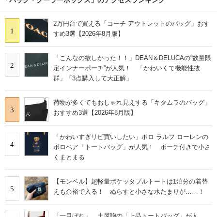
2万円台で買える「コーチ アウトレットのバッグ」おす
1
すめ3選【2026年8月版】
「こんなの欲しかった！！」DEAN＆DELUCAの“数量限
2
定インナーポーチ”が人気！ 「かわいくて機能性抜
群」「3点購入して大正解」
荷物が多くてもおしゃれ見えする「キタムラのバッグ」
3
おすすめ3選【2026年8月版】
「かわいすぎリピ買いしたい」ポロ ラルフ ローレンの
4
ポロベア「トートバッグ」が人気！ ポーチ付きで小さ
くまとまる
【モンベル】超軽量ポケッタブルトートは1泊分の着替
5
えも余裕で入る！ ぬらすと小さな水たまりが……！
「一目ぼれ」 土屋鞄の「上品トートバッグ」が人