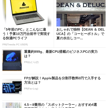
「5年前のPC」とこんなに違
おしゃれで独特【DEAN ＆ DEL
う！予算10万円台前半で実現す
UCA】の「コーヒーボトル」で
る快適PCライフ
夏の水出しコー...
PR(ITmedia PC USER)
重量約999g、最新CPU搭載のビジネスPCの実力
は？
PR(ねとらぼ)
FPが解説！Apple製品を分割手数料0円で入手する
方法とは？
PR(Fav-Log)
4.5～8畳用の「スポットクーラー」おすすめ4選