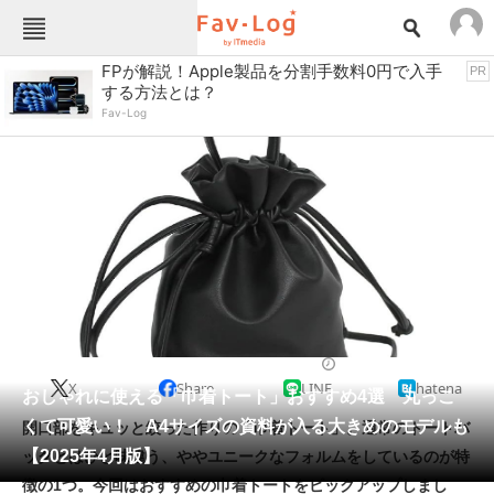
Fav-Logカテゴリー一覧
FPが解説！Apple製品を分割手数料0円で入手
PR
する方法とは？
TOP
アウトドア用品
Fav-Log
インテリア・収納
おもちゃ・ホビー
カメラ
キッチン家電
キッチン用品
ゲーム
コンテンツ・サービス
スイーツ・お菓子
スポーツ・レジャー
スマホ・携帯電話
パソコン・タブレット
ファッション
バッグ・クーラーボックス
2025/04/27 09:30（公開）
X
Share
LINE
hatena
ペット
おしゃれに使える「巾着トート」おすすめ4選 丸っこ
家電
くて可愛い！ A4サイズの資料が入る大きめのモデルも
開口部をキュッと絞った作りの「巾着トート」。通常のトートバ
工具・DIY
本・DVD・CD
【2025年4月版】
ッグとはひと味違う、ややユニークなフォルムをしているのが特
生活家電
生活用品
徴の1つ。今回はおすすめの巾着トートをピックアップしまし