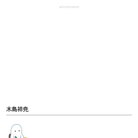
advertisement
電子設計の基本と応用
エネルギーの専門メディア
建設×テクノロジーの最前線
ちょっと気になるネットの話題
木島祥尭