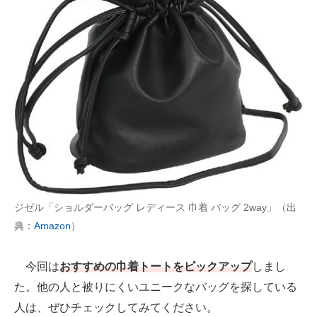
AI活用のいまが分かる
企業ITのトレンドを詳説
経営リーダーのコミュニティ
マーケ×ITの今がよく分かる
ITエンジニア向け専門サイト
企業向けIT製品の総合サイト
ジゼル「ショルダーバッグ レディース 巾着 バッグ 2way」（出
IT製品の技術・比較・事例
典：
Amazon
）
製造業のIT導入・活用を支援
今回は
おすすめの巾着トートをピックアップ
しまし
モノづくり技術者専門サイト
た。他の人と被りにくいユニークなバッグを探している
エレクトロニクス専門サイト
人は、ぜひチェックしてみてください。