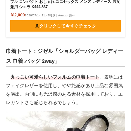
ブル コンパクト おしゃれ ユニセックス メンズ レディース 男女
兼用 シエラ K444-367
￥2,000
2026/07/14 21:49時点｜Amazon調べ
クリックして今すぐチェック
巾着トート：ジゼル「ショルダーバッグ レディー
ス 巾着 バッグ 2way」
丸っこい可愛らしいフォルムの巾着トート
。表地には
フェイクレザーを使用し、やや艶感があり上品な雰囲気
を演出。内側にも光沢感のある素材を採用しており、エ
レガントさも感じられるでしょう。