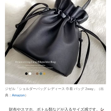
ジゼル「ショルダーバッグ レディース 巾着 バッグ 2way」（出
典：
Amazon
）
財布やスマホ、ボトル類などが入るサイズ感です。
シ