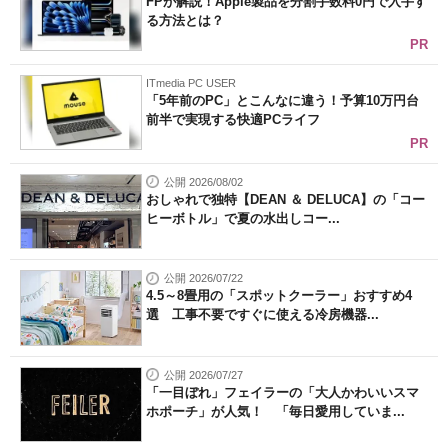
FPが解説！Apple製品を分割手数料0円で入手す
る方法とは？
PR
ITmedia PC USER
「5年前のPC」とこんなに違う！予算10万円台
前半で実現する快適PCライフ
PR
公開 2026/08/02
おしゃれで独特【DEAN ＆ DELUCA】の「コー
ヒーボトル」で夏の水出しコー...
公開 2026/07/22
4.5～8畳用の「スポットクーラー」おすすめ4
選 工事不要ですぐに使える冷房機器...
公開 2026/07/27
「一目ぼれ」フェイラーの「大人かわいいスマ
ホポーチ」が人気！ 「毎日愛用していま...