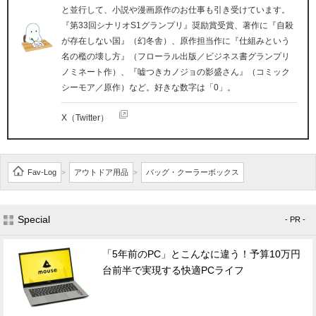
と並行して、小説や漫画原作のお仕事も引き受けています。
『第33回シナリオS1グランプリ』奨励賞受賞、著作に『自殺
が存在しない国』（幻冬舎）、原作担当作に『仕組みという
名の檻の壊し方』（フローラル出版／ビジネス書グランプリ
ノミネート作）、『嘘つきカノジョの影盛さん』（コミック
シーモア／原作）など。好きな数字は「0」。
X（Twitter）
Fav-Log
アウトドア用品
バッグ・クーラーボックス
>
>
Special
- PR -
「5年前のPC」とこんなに違う！予算10万円
台前半で実現する快適PCライフ