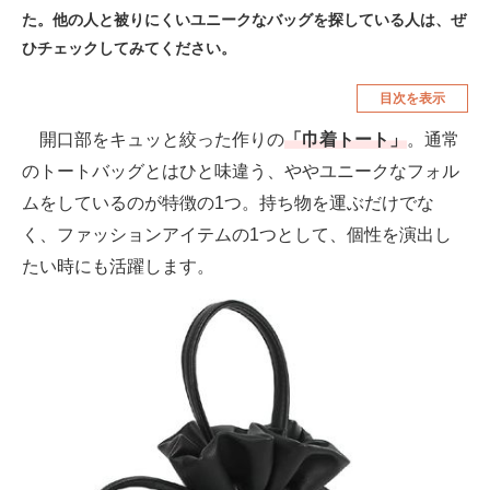
た。他の人と被りにくいユニークなバッグを探している人は、ぜ
空調・季節家電
美容・コスメ
ひチェックしてみてください。
腕時計
車・バイク
目次を表示
釣り具・釣り用品
食品・飲料・お酒
開口部をキュッと絞った作りの
「巾着トート」
。通常
食器・グラス・カトラリー
のトートバッグとはひと味違う、ややユニークなフォル
ムをしているのが特徴の1つ。持ち物を運ぶだけでな
メディア
く、ファッションアイテムの1つとして、個性を演出し
注目記事を集めた総合ページ
たい時にも活躍します。
ITの今と未来を見通す
スマホと通信の最新トレンド
進化するPCとデバイスの未来
好きが集まる 比べて選べる
ビジネスと働き方のヒント