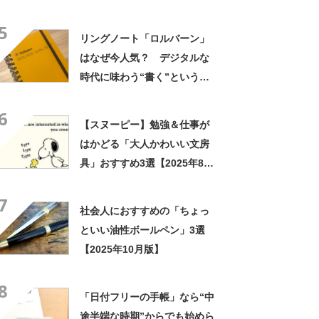
の技術力を集結した究極の1本
5
【2024年2月版】
リングノート「ロルバーン」
はなぜ今人気？ デジタルな
時代に味わう“書く”という非
日常
6
【スヌーピー】勉強＆仕事が
はかどる「大人かわいい文房
具」おすすめ3選【2025年8月
版】
7
社会人におすすめの「ちょっ
といい油性ボールペン」3選
【2025年10月版】
8
「日付フリーの手帳」なら“中
途半端な時期”からでも始めら