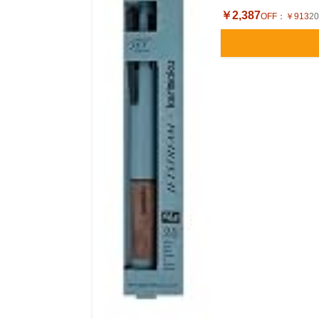
￥2,387
OFF：
￥913
2