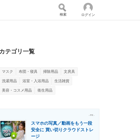
検索
ログイン
バイスの未来
好きが集まる 比べて選べる
カテゴリ一覧
マスク
布団・寝具
掃除用品
文房具
コミュニティ
マーケ×ITの今がよく分かる
洗濯用品
浴室・入浴用品
生活雑貨
美容・コスメ用品
衛生用品
・活用を支援
- PR -
スマホの写真／動画をもう一段
安全に 買い切りクラウドストレ
門メディア
建設×テクノロジーの最前線
ージ