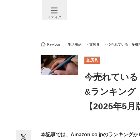
メディア
Fav-Log
>
生活用品
>
文房具
>
今売れている「多機能
注目記事を集めた総合ページ
ITの今
文房具
今売れている
ビジネスと働き方のヒント
AI活用
&ランキング
【2025年5月
ITエンジニア向け専門サイト
企業向けI
本記事では、Amazon.co.jpのランキン
モノづくり技術者専門サイト
エレクトロ