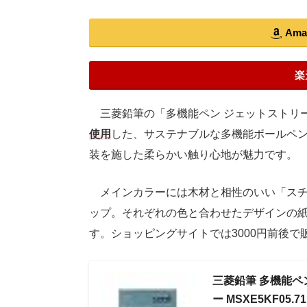
Am
楽
三菱鉛筆の「多機能ペン ジェットストリーム 
使用
した、サステナブルな多機能ボールペ
装を施した柔らかい触り心地が魅力です。
メインカラーには木材と相性のいい「スチ
ップ。それぞれの色と合わせたデザインの
す。ショッピングサイトでは3000円前後で
三菱鉛筆 多機能ペン
ー MSXE5KF05.71