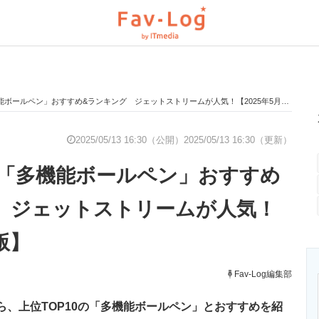
ボールペン」おすすめ&ランキング ジェットストリームが人気！【2025年5月版】
と未来を見通す
スマホと通信の最新トレンド
進化するPCとデ
2025/05/13 16:30（公開）
2025/05/13 16:30（更新）
「多機能ボールペン」おすすめ
のいまが分かる
企業ITのトレンドを詳説
経営リーダーの
 ジェットストリームが人気！
版】
T製品の総合サイト
IT製品の技術・比較・事例
製造業のIT導入
Fav-Log編集部
グから、上位TOP10の「多機能ボールペン」とおすすめを紹
ニクス専門サイト
電子設計の基本と応用
エネルギーの専