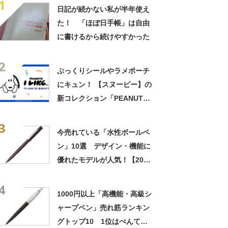
1
日記が続かない私が半年使え
た！ 「ほぼ日手帳」は自由
に書けるから続けやすかった
2
ぷっくりシールやラメポーチ
にキュン！ 【スヌーピー】の
新コレクション「PEANUTS I
LIKE…」おすすめ3選【2026
3
年7月版】
今売れている「水性ボールペ
ン」10選 デザイン・機能に
優れたモデルが人気！【2023
年2月版】
4
1000円以上「高機能・高級シ
ャープペン」売れ筋ランキン
グトップ10 1位はぺんてる