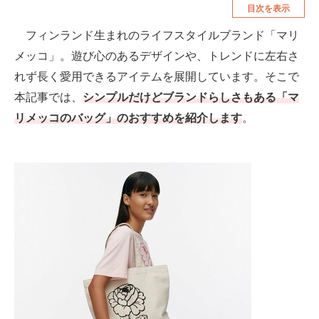
目次を表示
空調・季節家電
美容・コスメ
フィンランド生まれのライフスタイルブランド「マリ
腕時計
車・バイク
メッコ」。遊び心のあるデザインや、トレンドに左右さ
釣り具・釣り用品
食品・飲料・お酒
れず長く愛用できるアイテムを展開しています。そこで
本記事では、
シンプルだけどブランドらしさもある「マ
食器・グラス・カトラリー
リメッコのバッグ」のおすすめを紹介します
。
メディア
注目記事を集めた総合ページ
ITの今と未来を見通す
スマホと通信の最新トレンド
進化するPCとデバイスの未来
好きが集まる 比べて選べる
ビジネスと働き方のヒント