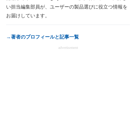
い担当編集部員が、ユーザーの製品選びに役立つ情報を
電子設計の基本と応用
お届けしています。
エネルギーの専門メディア
建設×テクノロジーの最前線
→著者のプロフィールと記事一覧
ちょっと気になるネットの話題
advertisement