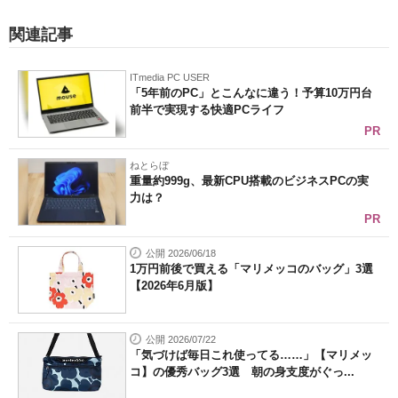
関連記事
ITmedia PC USER
「5年前のPC」とこんなに違う！予算10万円台
前半で実現する快適PCライフ
PR
ねとらぼ
重量約999g、最新CPU搭載のビジネスPCの実
力は？
PR
公開 2026/06/18
1万円前後で買える「マリメッコのバッグ」3選
【2026年6月版】
公開 2026/07/22
「気づけば毎日これ使ってる……」【マリメッ
コ】の優秀バッグ3選 朝の身支度がぐっ...