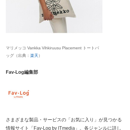
AI活用のいまが分かる
企業ITのトレンドを詳説
経営リーダーのコミュニティ
マリメッコ Vankka Vihkiruusu Placement トートバ
マーケ×ITの今がよく分かる
ッグ（出典：
楽天
）
ITエンジニア向け専門サイト
Fav-Log編集部
企業向けIT製品の総合サイト
IT製品の技術・比較・事例
製造業のIT導入・活用を支援
モノづくり技術者専門サイト
さまざまな製品・サービスの「お気に入り」が見つかる
エレクトロニクス専門サイト
情報サイト「Fav-Log by ITmedia」。各ジャンルに詳し