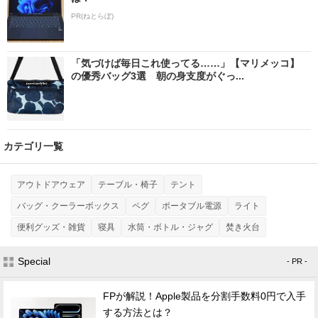
PR(ねとらぼ)
「気づけば毎日これ使ってる……」【マリメッコ】
の優秀バッグ3選 朝の身支度がぐっ...
カテゴリ一覧
アウトドアウェア
テーブル・椅子
テント
バッグ・クーラーボックス
ペグ
ポータブル電源
ライト
便利グッズ・雑貨
寝具
水筒・ボトル・ジャグ
焚き火台
Special
- PR -
FPが解説！Apple製品を分割手数料0円で入手
する方法とは？