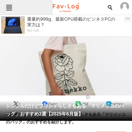
Fav-Logカテゴリー一覧
重量約999g、最新CPU搭載のビジネスPCの
PR
実力は？
TOP
アウトドア用品
ねとらぼ
インテリア・収納
おもちゃ・ホビー
カメラ
キッチン家電
キッチン用品
ゲーム
コンテンツ・サービス
スイーツ・お菓子
スポーツ・レジャー
スマホ・携帯電話
パソコン・タブレット
ファッション
バッグ・クーラーボックス
2025/06/12 07:00（公開）
X
Share
LINE
hatena
ペット
シンプルだけどブランドらしさもある「マリメッコのバ
家電
ッグ」おすすめ3選【2025年6月版】
本記事では、シンプルだけどブランドらしさもある「マリメッコ
工具・DIY
本・DVD・CD
のバッグ」のおすすめを紹介します。
生活家電
生活用品