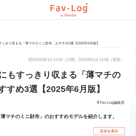
っきり収まる「薄マチのミニ財布」おすすめ3選【2025年6月版】
と未来を見通す
スマホと通信の最新トレンド
進化するPCとデ
2025/06/14 13:00（公開）
2025/06/14 13:00（更新）
にもすっきり収まる「薄マチの
のいまが分かる
企業ITのトレンドを詳説
経営リーダーの
すめ3選【2025年6月版】
T製品の総合サイト
IT製品の技術・比較・事例
Fav-Log編集部
製造業のIT導入
「薄マチのミニ財布」のおすすめモデルを紹介します。
目次を表示
ニクス専門サイト
電子設計の基本と応用
エネルギーの専