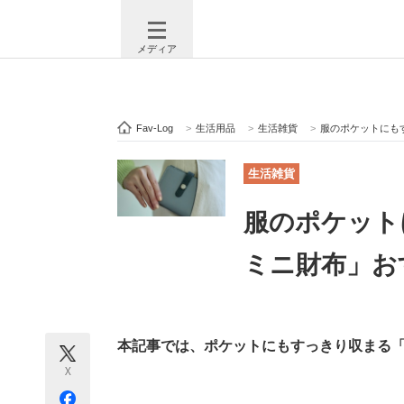
メディア
Fav-Log
>
生活用品
>
生活雑貨
>
服のポケットにもす
注目記事を集めた総合ページ
ITの今
生活雑貨
服のポケット
ビジネスと働き方のヒント
AI活用
ミニ財布」おす
ITエンジニア向け専門サイト
企業向けI
本記事では、ポケットにもすっきり収まる
X
モノづくり技術者専門サイト
エレクトロ