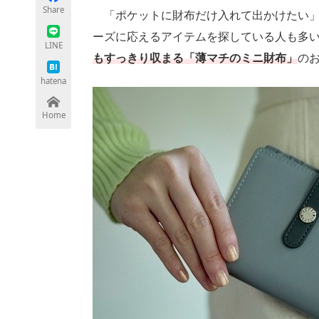
Share
「ポケットに財布だけ入れて出かけたい」
ーズに応えるアイテムを探している人も多
LINE
もすっきり収まる「薄マチのミニ財布」
ちょっと気になるネットの話題
の
hatena
Home