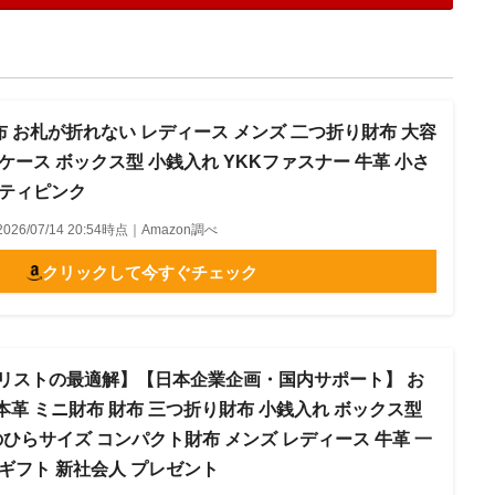
ミニ財布 お札が折れない レディース メンズ 二つ折り財布 大容
ケース ボックス型 小銭入れ YKKファスナー 牛革 小さ
スティピンク
2026/07/14 20:54時点｜Amazon調べ
クリックして今すぐチェック
ミニマリストの最適解】【日本企業企画・国内サポート】 お
本革 ミニ財布 財布 三つ折り財布 小銭入れ ボックス型
のひらサイズ コンパクト財布 メンズ レディース 牛革 一
 ギフト 新社会人 プレゼント