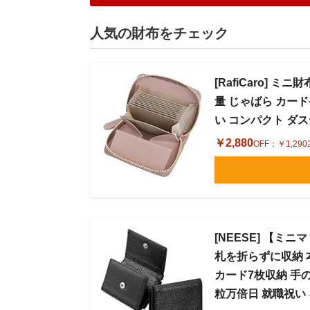
人気の財布をチェック
[RafiCaro] 
量 じゃばら カード
い コンパクト ダ
￥2,880
OFF：
￥1,290
[NEESE] 【
札を折らずに収納 
カード7枚収納 手
粒万倍日 就職祝い