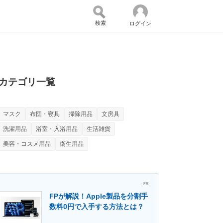
検索
ログイン
バイスの未来
好きが集まる 比べて選べる
カテゴリ一覧
マスク
布団・寝具
掃除用品
文房具
コミュニティ
マーケ×ITの今がよく分かる
洗濯用品
浴室・入浴用品
生活雑貨
美容・コスメ用品
衛生用品
・活用を支援
- PR -
FPが解説！Apple製品を分割手
数料0円で入手する方法とは？
門メディア
建設×テクノロジーの最前線