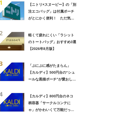
1
【ニトリ×スヌーピー】の「別
注エコバッグ」は付属ポーチ
がとにかく便利！ ただ気に
なる点も……
2
軽くて疲れにくい「ラシット
のトートバッグ」おすすめ3選
【2026年8月版】
3
「ぷにぷに感がたまらん」
【カルディ】500円台の“シュ
ールな黒猫ポーチ”が愛おしい
＆使える！
4
【カルディ】800円台のネコ
柄容器「サークルコンテに
ゃ」がかわいくて万能だっ