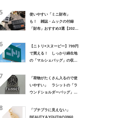
た！ オンライン完売も納得
5
使いやすい「ミニ財布」
も！ 雑誌・ムックの付録
「財布」おすすめ3選【2026
年8月版】
6
【ニトリ×スヌーピー】799円
で買える！ しっかり綿生地
の「マルシェバッグ」の収納
力と機能性を検証
7
「荷物がたくさん入るので使
いやすい」 ラシットの「ラ
ウンドショルダーバッグ」が
人気！ 「シンプルなのにお
8
しゃれ」「毎日使ってます」
「プチプラに見えない」
BEAUTY＆YOUTHの3960