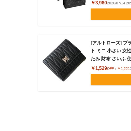
￥3,980
2026/07/14 
[アルトローズ] ブ
ト ミニ 小さい 女
たみ 財布 さいふ 使
￥1,529
OFF：
￥1,221