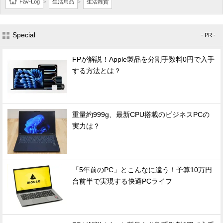
Fav-Log
生活用品
生活雑貨
>
>
Special
- PR -
FPが解説！Apple製品を分割手数料0円で入手
する方法とは？
重量約999g、最新CPU搭載のビジネスPCの
実力は？
「5年前のPC」とこんなに違う！予算10万円
台前半で実現する快適PCライフ