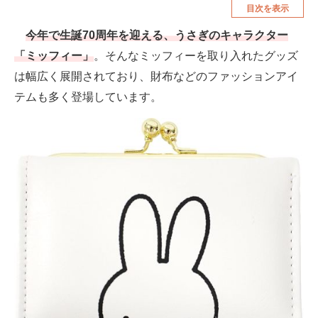
目次を表示
空調・季節家電
美容・コスメ
今年で生誕70周年を迎える、うさぎのキャラクター
腕時計
車・バイク
「ミッフィー」
。そんなミッフィーを取り入れたグッズ
釣り具・釣り用品
食品・飲料・お酒
は幅広く展開されており、財布などのファッションアイ
テムも多く登場しています。
食器・グラス・カトラリー
メディア
注目記事を集めた総合ページ
ITの今と未来を見通す
スマホと通信の最新トレンド
進化するPCとデバイスの未来
好きが集まる 比べて選べる
ビジネスと働き方のヒント