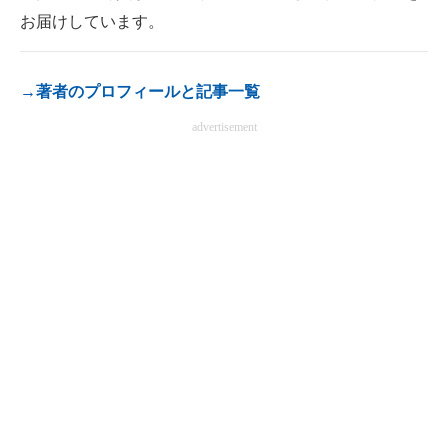
お届けしています。
電子設計の基本と応用
エネルギーの専門メディア
→著者のプロフィールと記事一覧
建設×テクノロジーの最前線
advertisement
ちょっと気になるネットの話題