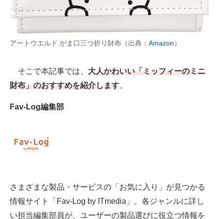
AI活用のいまが分かる
企業ITのトレンドを詳説
アートウエルド がま口三つ折り財布（出典：
Amazon
）
経営リーダーのコミュニティ
そこで本記事では、
大人かわいい「ミッフィーのミニ
マーケ×ITの今がよく分かる
財布」のおすすめを紹介します
。
ITエンジニア向け専門サイト
Fav-Log編集部
企業向けIT製品の総合サイト
IT製品の技術・比較・事例
製造業のIT導入・活用を支援
さまざまな製品・サービスの「お気に入り」が見つかる
モノづくり技術者専門サイト
情報サイト「Fav-Log by ITmedia」。各ジャンルに詳し
エレクトロニクス専門サイト
い担当編集部員が、ユーザーの製品選びに役立つ情報を