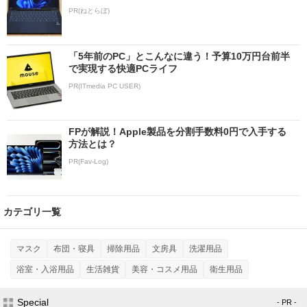
PR(ねとらぼ)
「5年前のPC」とこんなに違う！予算10万円台前半
で実現する快適PCライフ
PR(ITmedia PC USER)
FPが解説！Apple製品を分割手数料0円で入手する
方法とは？
PR(Fav-Log)
カテゴリ一覧
マスク
布団・寝具
掃除用品
文房具
洗濯用品
浴室・入浴用品
生活雑貨
美容・コスメ用品
衛生用品
Special
- PR -