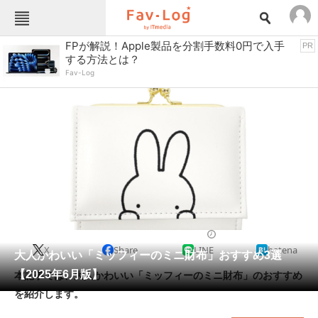
Fav-Logカテゴリー一覧
FPが解説！Apple製品を分割手数料0円で入手
PR
する方法とは？
TOP
アウトドア用品
Fav-Log
インテリア・収納
おもちゃ・ホビー
カメラ
キッチン家電
キッチン用品
ゲーム
コンテンツ・サービス
スイーツ・お菓子
スポーツ・レジャー
スマホ・携帯電話
パソコン・タブレット
ファッション
生活雑貨
2025/06/21 09:00（公開）
X
Share
LINE
hatena
ペット
大人かわいい「ミッフィーのミニ財布」おすすめ3選
家電
【2025年6月版】
本記事では、大人かわいい「ミッフィーのミニ財布」のおすすめ
工具・DIY
本・DVD・CD
を紹介します。
生活家電
生活用品