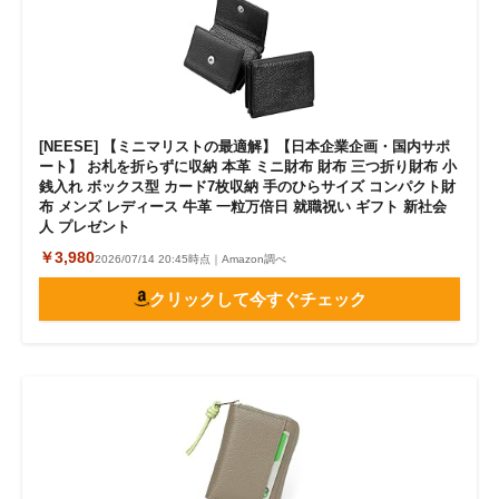
[NEESE] 【ミニマリストの最適解】【日本企業企画・国内サポ
ート】 お札を折らずに収納 本革 ミニ財布 財布 三つ折り財布 小
銭入れ ボックス型 カード7枚収納 手のひらサイズ コンパクト財
布 メンズ レディース 牛革 一粒万倍日 就職祝い ギフト 新社会
人 プレゼント
￥3,980
2026/07/14 20:45時点｜Amazon調べ
クリックして今すぐチェック