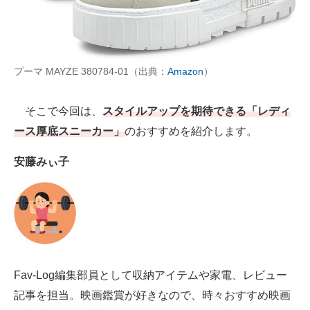
AI活用のいまが分かる
企業ITのトレンドを詳説
プーマ MAYZE 380784-01（出典：
Amazon
）
経営リーダーのコミュニティ
そこで今回は、
スタイルアップを期待できる「レディ
マーケ×ITの今がよく分かる
ース厚底スニーカー」
のおすすめを紹介します。
ITエンジニア向け専門サイト
安藤みぃ子
企業向けIT製品の総合サイト
IT製品の技術・比較・事例
製造業のIT導入・活用を支援
モノづくり技術者専門サイト
Fav-Log編集部員として収納アイテムや家電、レビュー
記事を担当。映画鑑賞が好きなので、時々おすすめ映画
エレクトロニクス専門サイト