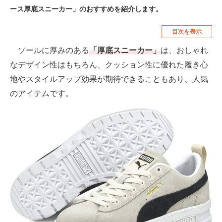
ース厚底スニーカー」のおすすめを紹介します。
空調・季節家電
美容・コスメ
目次を表示
腕時計
車・バイク
ソールに厚みのある
「厚底スニーカー」
は、おしゃれ
釣り具・釣り用品
食品・飲料・お酒
なデザイン性はもちろん、クッション性に優れた履き心
食器・グラス・カトラリー
地やスタイルアップ効果が期待できることもあり、人気
のアイテムです。
メディア
注目記事を集めた総合ページ
ITの今と未来を見通す
スマホと通信の最新トレンド
進化するPCとデバイスの未来
好きが集まる 比べて選べる
ビジネスと働き方のヒント