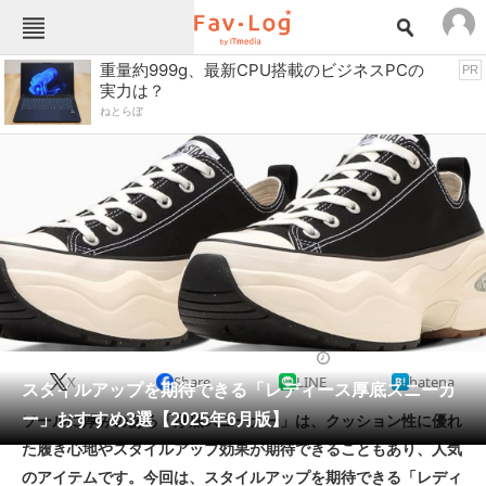
Fav-Logカテゴリー一覧
重量約999g、最新CPU搭載のビジネスPCの
PR
実力は？
TOP
アウトドア用品
ねとらぼ
インテリア・収納
おもちゃ・ホビー
カメラ
キッチン家電
キッチン用品
ゲーム
コンテンツ・サービス
スイーツ・お菓子
スポーツ・レジャー
スマホ・携帯電話
パソコン・タブレット
ファッション
シューズ
2025/06/22 09:00（公開）
X
Share
LINE
hatena
ペット
スタイルアップを期待できる「レディース厚底スニーカ
家電
ー」おすすめ3選【2025年6月版】
ソールに厚みのある「厚底スニーカー」は、クッション性に優れ
工具・DIY
本・DVD・CD
た履き心地やスタイルアップ効果が期待できることもあり、人気
生活家電
生活用品
のアイテムです。今回は、スタイルアップを期待できる「レディ