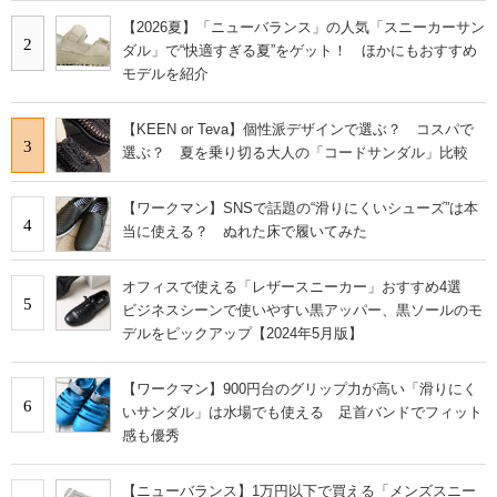
【2026夏】「ニューバランス」の人気「スニーカーサン
2
ダル」で“快適すぎる夏”をゲット！ ほかにもおすすめ
モデルを紹介
【KEEN or Teva】個性派デザインで選ぶ？ コスパで
3
選ぶ？ 夏を乗り切る大人の「コードサンダル」比較
【ワークマン】SNSで話題の“滑りにくいシューズ”は本
4
当に使える？ ぬれた床で履いてみた
オフィスで使える「レザースニーカー」おすすめ4選
5
ビジネスシーンで使いやすい黒アッパー、黒ソールのモ
デルをピックアップ【2024年5月版】
【ワークマン】900円台のグリップ力が高い「滑りにく
6
いサンダル」は水場でも使える 足首バンドでフィット
感も優秀
【ニューバランス】1万円以下で買える「メンズスニー