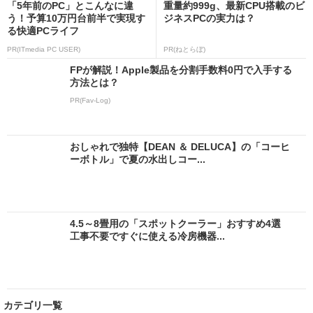
「5年前のPC」とこんなに違
重量約999g、最新CPU搭載のビ
う！予算10万円台前半で実現す
ジネスPCの実力は？
る快適PCライフ
PR(ITmedia PC USER)
PR(ねとらぼ)
FPが解説！Apple製品を分割手数料0円で入手する
方法とは？
PR(Fav-Log)
おしゃれで独特【DEAN ＆ DELUCA】の「コーヒ
ーボトル」で夏の水出しコー...
4.5～8畳用の「スポットクーラー」おすすめ4選
工事不要ですぐに使える冷房機器...
カテゴリ一覧