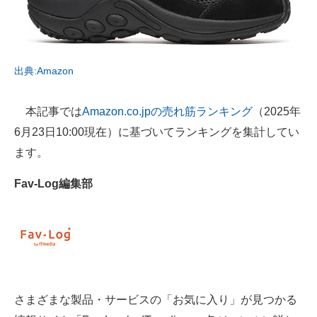
AI活用のいまが分かる
企業ITのトレンドを詳説
出典:Amazon
経営リーダーのコミュニティ
本記事では
Amazon.co.jpの売れ筋ランキング
（2025年
マーケ×ITの今がよく分かる
6月23日10:00現在）に基づいてランキングを集計してい
ITエンジニア向け専門サイト
ます。
企業向けIT製品の総合サイト
Fav-Log編集部
IT製品の技術・比較・事例
製造業のIT導入・活用を支援
モノづくり技術者専門サイト
さまざまな製品・サービスの「お気に入り」が見つかる
エレクトロニクス専門サイト