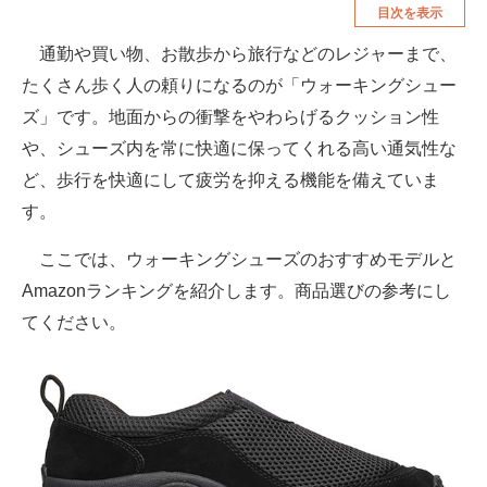
目次を表示
空調・季節家電
美容・コスメ
通勤や買い物、お散歩から旅行などのレジャーまで、
腕時計
車・バイク
たくさん歩く人の頼りになるのが「ウォーキングシュー
釣り具・釣り用品
食品・飲料・お酒
ズ」です。地面からの衝撃をやわらげるクッション性
や、シューズ内を常に快適に保ってくれる高い通気性な
食器・グラス・カトラリー
ど、歩行を快適にして疲労を抑える機能を備えていま
す。
メディア
注目記事を集めた総合ページ
ここでは、ウォーキングシューズのおすすめモデルと
Amazonランキングを紹介します。商品選びの参考にし
ITの今と未来を見通す
てください。
スマホと通信の最新トレンド
進化するPCとデバイスの未来
好きが集まる 比べて選べる
ビジネスと働き方のヒント