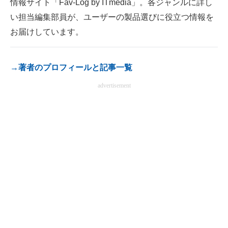
情報サイト「Fav-Log by ITmedia」。各ジャンルに詳し
電子設計の基本と応用
い担当編集部員が、ユーザーの製品選びに役立つ情報を
お届けしています。
エネルギーの専門メディア
建設×テクノロジーの最前線
→著者のプロフィールと記事一覧
ちょっと気になるネットの話題
advertisement