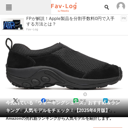
Fav-Logカテゴリー一覧
FPが解説！Apple製品を分割手数料0円で入手
PR
する方法とは？
TOP
アウトドア用品
Fav-Log
インテリア・収納
おもちゃ・ホビー
カメラ
キッチン家電
キッチン用品
ゲーム
コンテンツ・サービス
スイーツ・お菓子
スポーツ・レジャー
スマホ・携帯電話
パソコン・タブレット
ファッション
スニーカー
2025/06/23 12:00（公開）
X
Share
LINE
hatena
ペット
今売れている「ウォーキングシューズ」おすすめ＆ラン
家電
キング 人気モデルをチェック！【2025年6月版】
たくさん歩く人の頼りになるのが「ウォーキングシューズ」。
工具・DIY
本・DVD・CD
Amazonの売れ筋ランキングから人気モデルを紹介します。
生活家電
生活用品