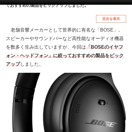
ておすすめの製品をピックアップしました。
空調・季節家電
美容・コスメ
目次を表示
腕時計
車・バイク
老舗音響メーカーとして世界的に有名な「BOSE」。
釣り具・釣り用品
食品・飲料・お酒
スピーカーやサウンドバーなど高性能なオーディオ機器
食器・グラス・カトラリー
を数多く生み出していますが、今回は
「BOSEのイヤフ
ォン・ヘッドフォン」に絞っておすすめの製品をピック
メディア
アップ
しました。
注目記事を集めた総合ページ
ITの今と未来を見通す
スマホと通信の最新トレンド
進化するPCとデバイスの未来
好きが集まる 比べて選べる
ビジネスと働き方のヒント