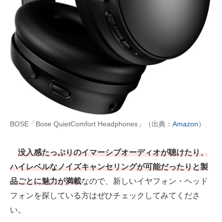
AI活用のいまが分かる
企業ITのトレンドを詳説
経営リーダーのコミュニティ
マーケ×ITの今がよく分かる
ITエンジニア向け専門サイト
BOSE「Bose QuietComfort Headphones」（出典：
Amazon
）
企業向けIT製品の総合サイト
IT製品の技術・比較・事例
没入感たっぷりのイマーシブオーディオが聴けたり、
ハイレベルなノイズキャンセリングが可能だったりと製
製造業のIT導入・活用を支援
品ごとに魅力が満載
なので、新しいイヤフォン・ヘッド
モノづくり技術者専門サイト
フォンを探している方はぜひチェックしてみてくださ
い。
エレクトロニクス専門サイト