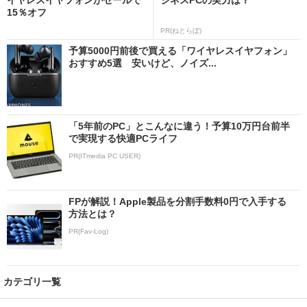
15％オフ
PR(ねとらぼ)
予算5000円前後で買える「ワイヤレスイヤフォン」
おすすめ5選 安いけど、ノイズ...
「5年前のPC」とこんなに違う！予算10万円台前半
で実現する快適PCライフ
PR(ITmedia PC USER)
FPが解説！Apple製品を分割手数料0円で入手する
方法とは？
PR(Fav-Log)
カテゴリ一覧