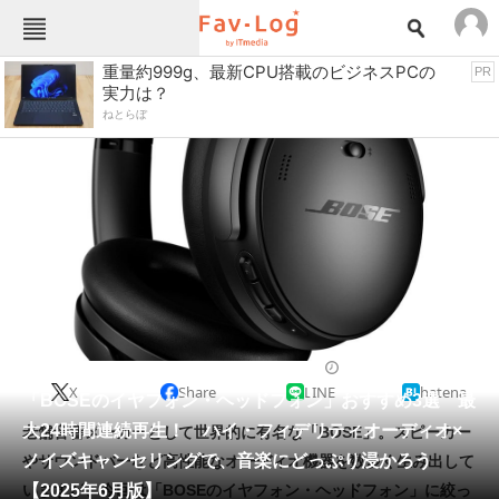
Fav-Logカテゴリー一覧
重量約999g、最新CPU搭載のビジネスPCの
PR
実力は？
TOP
アウトドア用品
ねとらぼ
インテリア・収納
おもちゃ・ホビー
カメラ
キッチン家電
キッチン用品
ゲーム
コンテンツ・サービス
スイーツ・お菓子
スポーツ・レジャー
スマホ・携帯電話
パソコン・タブレット
ファッション
ヘッドフォン・イヤフォン
2025/06/30 08:00（公開）
X
Share
LINE
hatena
ペット
「BOSEのイヤフォン・ヘッドフォン」おすすめ3選 最
家電
大24時間連続再生！ ハイ・フィデリティオーディオ×
老舗音響メーカーとして世界的に有名な「BOSE」。スピーカー
工具・DIY
本・DVD・CD
ノイズキャンセリングで、音楽にどっぷり浸かろう
やサウンドバーなど高性能なオーディオ機器を数多く生み出して
生活家電
生活用品
【2025年6月版】
いますが、今回は「BOSEのイヤフォン・ヘッドフォン」に絞っ