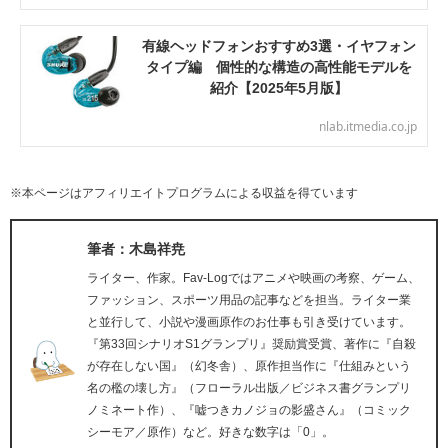
有線ヘッドフォンおすすめ3選・イヤフォン
タイプ編 個性的な構造の高性能モデルを
紹介【2025年5月版】
nlab.itmedia.co.jp
※本ページはアフィリエイトプログラムによる収益を得ています
筆者：木島祥尭
ライター、作家。Fav-Logではアニメや映画の考察、ゲーム、
ファッション、スポーツ用品の記事などを担当。ライター業
と並行して、小説や漫画原作のお仕事も引き受けています。
『第33回シナリオS1グランプリ』奨励賞受賞、著作に『自殺
が存在しない国』（幻冬舎）、原作担当作に『仕組みという
名の檻の壊し方』（フローラル出版／ビジネス書グランプリ
ノミネート作）、『嘘つきカノジョの影盛さん』（コミック
シーモア／原作）など。好きな数字は「0」。