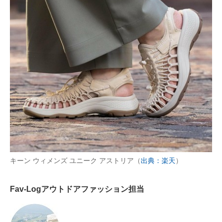
AI活用のいまが分かる
企業ITのトレンドを詳説
経営リーダーのコミュニティ
マーケ×ITの今がよく分かる
ITエンジニア向け専門サイト
企業向けIT製品の総合サイト
IT製品の技術・比較・事例
キーン ウィメンズ ユニーク アストリア（
出典：楽天
）
製造業のIT導入・活用を支援
Fav-Logアウトドアファッション担当
モノづくり技術者専門サイト
エレクトロニクス専門サイト