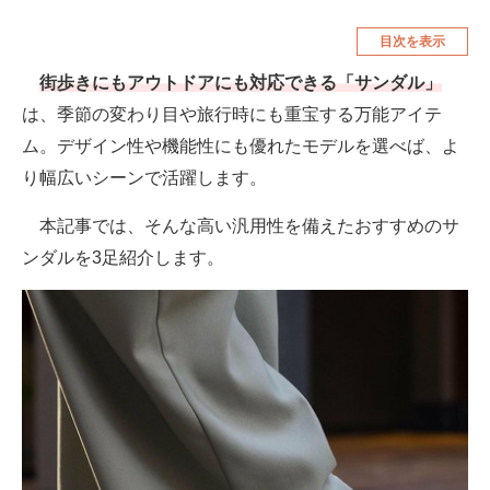
空調・季節家電
美容・コスメ
目次を表示
腕時計
車・バイク
街歩きにもアウトドアにも対応できる「サンダル」
は、季節の変わり目や旅行時にも重宝する万能アイテ
釣り具・釣り用品
食品・飲料・お酒
ム。デザイン性や機能性にも優れたモデルを選べば、よ
食器・グラス・カトラリー
り幅広いシーンで活躍します。
メディア
本記事では、そんな高い汎用性を備えたおすすめのサ
注目記事を集めた総合ページ
ンダルを3足紹介します。
ITの今と未来を見通す
スマホと通信の最新トレンド
進化するPCとデバイスの未来
好きが集まる 比べて選べる
ビジネスと働き方のヒント