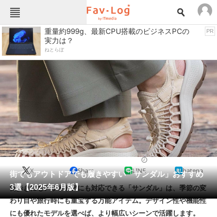
Fav-Logカテゴリー一覧
重量約999g、最新CPU搭載のビジネスPCの
PR
実力は？
TOP
アウトドア用品
ねとらぼ
インテリア・収納
おもちゃ・ホビー
カメラ
キッチン家電
キッチン用品
ゲーム
コンテンツ・サービス
スイーツ・お菓子
スポーツ・レジャー
スマホ・携帯電話
パソコン・タブレット
ファッション
サンダル
2025/06/30 15:00（公開）
X
Share
LINE
hatena
ペット
街でもアウトドアでも履きやすい「サンダル」おすすめ
家電
3選【2025年6月版】
街歩きにもアウトドアにも対応できる「サンダル」は、季節の変
工具・DIY
本・DVD・CD
わり目や旅行時にも重宝する万能アイテム。デザイン性や機能性
生活家電
生活用品
にも優れたモデルを選べば、より幅広いシーンで活躍します。