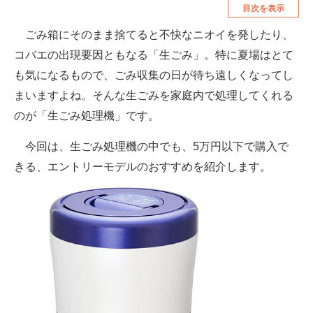
目次を表示
空調・季節家電
美容・コスメ
ごみ箱にそのまま捨てると不快なニオイを発したり、
腕時計
車・バイク
コバエの出現要因ともなる「生ごみ」。特に夏場はとて
釣り具・釣り用品
食品・飲料・お酒
も気になるもので、ごみ収集の日が待ち遠しくなってし
まいますよね。そんな生ごみを家庭内で処理してくれる
食器・グラス・カトラリー
のが「生ごみ処理機」です。
メディア
今回は、生ごみ処理機の中でも、5万円以下で購入で
注目記事を集めた総合ページ
きる、エントリーモデルのおすすめを紹介します。
ITの今と未来を見通す
スマホと通信の最新トレンド
進化するPCとデバイスの未来
好きが集まる 比べて選べる
ビジネスと働き方のヒント