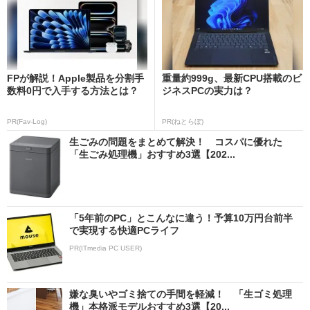
FPが解説！Apple製品を分割手
重量約999g、最新CPU搭載のビ
数料0円で入手する方法とは？
ジネスPCの実力は？
PR(Fav-Log)
PR(ねとらぼ)
生ごみの問題をまとめて解決！ コスパに優れた
「生ごみ処理機」おすすめ3選【202...
「5年前のPC」とこんなに違う！予算10万円台前半
で実現する快適PCライフ
PR(ITmedia PC USER)
嫌な臭いやゴミ捨ての手間を軽減！ 「生ゴミ処理
機」本格派モデルおすすめ3選【20...