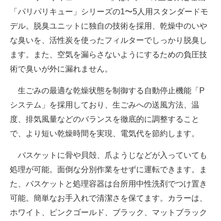
「パリパリキュー」シリーズの1〜5人用スタンダードモ
デル。脱臭ユニットに独自の技術を採用、乾燥中のいや
な臭いを、活性炭を使ったフィルターでしっかり脱臭し
ます。また、空気を漏らさないようにするための負圧技
術で臭いが外に漏れません。
生ごみの最適な乾燥状態を制御する自動停止機能「P
システム」を採用しており、生ごみへの送風方法、温
度、排気風量などのバランスを徹底的に調整すること
で、より短い乾燥時間を実現、電気代を節約します。
バスケットに骨や貝殻、爪ようじなどが入っていても
処理が可能。面倒な分別作業をせずに運転できます。ま
た、バスケットと処理容器は台所用中性洗剤でつけ置き
可能。簡単なお手入れで清潔さを保てます。カラーは、
ホワイト、ピンクゴールド、ブラック、マットブラック