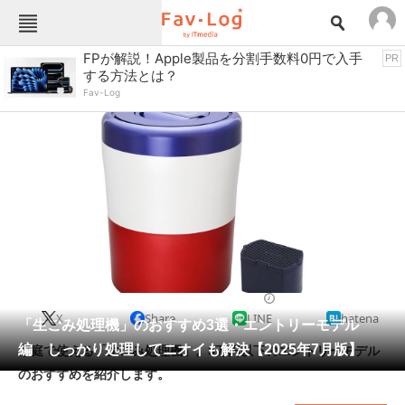
Fav-Logカテゴリー一覧
FPが解説！Apple製品を分割手数料0円で入手
PR
する方法とは？
TOP
アウトドア用品
Fav-Log
インテリア・収納
おもちゃ・ホビー
カメラ
キッチン家電
キッチン用品
ゲーム
コンテンツ・サービス
スイーツ・お菓子
スポーツ・レジャー
スマホ・携帯電話
パソコン・タブレット
ファッション
掃除機
2025/07/05 17:00（公開）
X
Share
LINE
hatena
ペット
「生ごみ処理機」のおすすめ3選・エントリーモデル
家電
編 しっかり処理してニオイも解決【2025年7月版】
家庭で使える「生ごみ処理機」。5万円以下のエントリーモデル
工具・DIY
本・DVD・CD
のおすすめを紹介します。
生活家電
生活用品