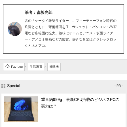
筆者：森坂光郎
古の「ケータイ雑誌ライター」。フィーチャーフォン時代の
終焉とともに、守備範囲をIT・ガジェット・パソコン・AV家
電など広範囲に拡大。趣味はゲームとアニメ・仮面ライダ
ー・アメコミ映画などの鑑賞。好きな音楽はクラシックロッ
クとネオアコ。
Fav-Log
生活家電
掃除機
>
>
Special
- PR -
重量約999g、最新CPU搭載のビジネスPCの
実力は？