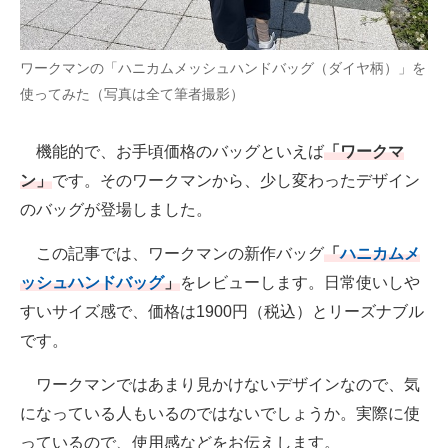
AI活用のいまが分かる
ワークマンの「ハニカムメッシュハンドバッグ（ダイヤ柄）」を
企業ITのトレンドを詳説
使ってみた（写真は全て筆者撮影）
経営リーダーのコミュニティ
機能的で、お手頃価格のバッグといえば
「ワークマ
マーケ×ITの今がよく分かる
ン」
です。そのワークマンから、少し変わったデザイン
のバッグが登場しました。
ITエンジニア向け専門サイト
この記事では、ワークマンの新作バッグ
「
ハニカムメ
企業向けIT製品の総合サイト
ッシュハンドバッグ
」
をレビューします。日常使いしや
IT製品の技術・比較・事例
すいサイズ感で、価格は1900円（税込）とリーズナブル
です。
製造業のIT導入・活用を支援
ワークマンではあまり見かけないデザインなので、気
モノづくり技術者専門サイト
になっている人もいるのではないでしょうか。実際に使
エレクトロニクス専門サイト
っているので、使用感などをお伝えします。