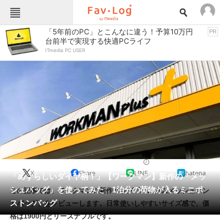
Fav-Logカテゴリー一覧
「5年前のPC」とこんなに違う！予算10万円
PR
台前半で実現する快適PCライフ
TOP
アウトドア用品
ITmedia PC USER
インテリア・収納
おもちゃ・ホビー
カメラ
キッチン家電
キッチン用品
ゲーム
コンテンツ・サービス
スイーツ・お菓子
スポーツ・レジャー
スマホ・携帯電話
パソコン・タブレット
ファッション
アウトドアウェア
2025/07/11 10:00（公開）
X
Share
LINE
hatena
ペット
「めずらしいダイヤ柄！」【ワークマン】新作の「メッ
家電
シュバッグ」を使ってみた 1泊分の荷物が入るミニボ
この記事では、ワークマンの新作バッグ「ハニカムメッシュハン
工具・DIY
本・DVD・CD
ストンバッグ
ドバッグ」をレビューします。日常使いしやすいサイズ感で、価
生活家電
生活用品
格は1900円とリーズナブルです。