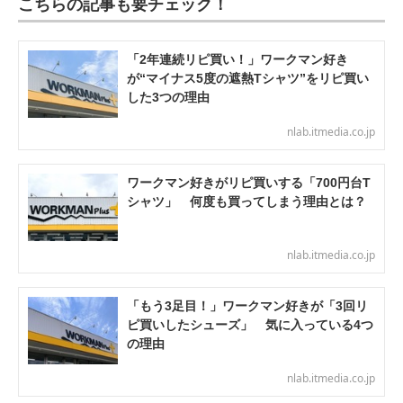
こちらの記事も要チェック！
「2年連続リピ買い！」ワークマン好き
が“マイナス5度の遮熱Tシャツ”をリピ買い
した3つの理由
nlab.itmedia.co.jp
ワークマン好きがリピ買いする「700円台T
シャツ」 何度も買ってしまう理由とは？
nlab.itmedia.co.jp
「もう3足目！」ワークマン好きが「3回リ
ピ買いしたシューズ」 気に入っている4つ
の理由
nlab.itmedia.co.jp