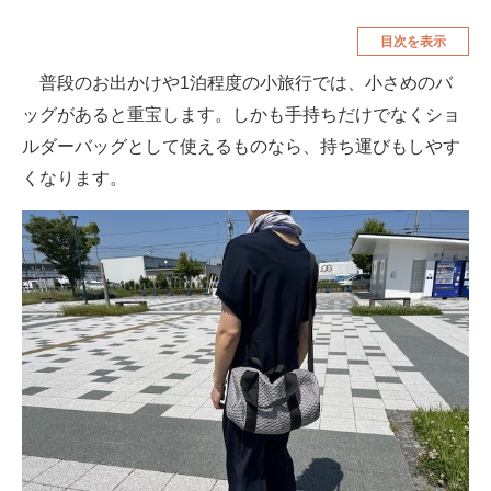
空調・季節家電
美容・コスメ
目次を表示
腕時計
車・バイク
普段のお出かけや1泊程度の小旅行では、小さめのバ
ッグがあると重宝します。しかも手持ちだけでなくショ
釣り具・釣り用品
食品・飲料・お酒
ルダーバッグとして使えるものなら、持ち運びもしやす
食器・グラス・カトラリー
くなります。
メディア
注目記事を集めた総合ページ
ITの今と未来を見通す
スマホと通信の最新トレンド
進化するPCとデバイスの未来
好きが集まる 比べて選べる
ビジネスと働き方のヒント